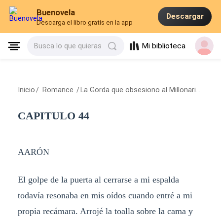
Buenovela
Descargar
Descarga el libro gratis en la app
Mi biblioteca
Busca lo que quieras
Inicio
/
Romance
/
La Gorda que obsesiono al Millonario
/
CAP
CAPITULO 44
AARÓN
El golpe de la puerta al cerrarse a mi espalda
todavía resonaba en mis oídos cuando entré a mi
propia recámara. Arrojé la toalla sobre la cama y