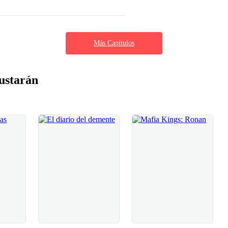
Más Capítulos
ustarán