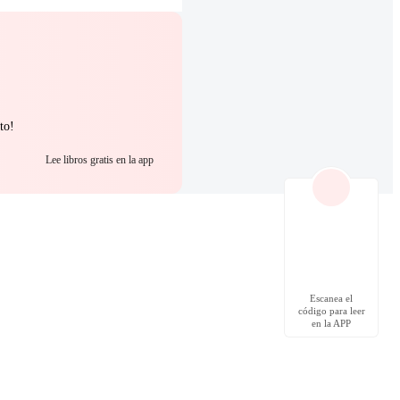
to!
Lee libros gratis en la app
Escanea el
código para leer
en la APP