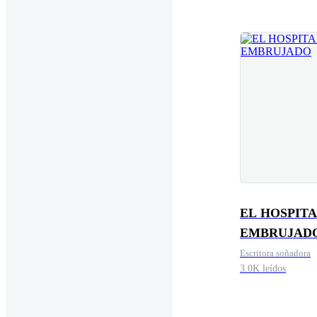
EL HOSPIT
EMBRUJAD
Escritora soñadora
3.0K leídos