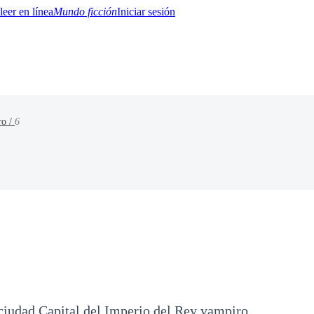
Mundo ficción
Iniciar sesión
ro /
6
BTQ+
YA/TEEN
Paranormal
Misterio/Thriller
Oriental
Juegos
Historia
MM
 ciudad Capital del Imperio del Rey vampiro.