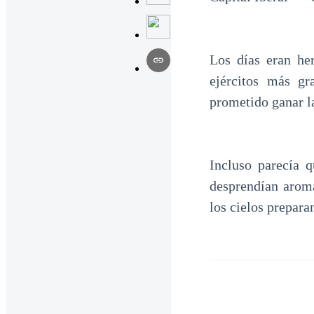
Los días eran her
ejércitos más g
prometido ganar l
Incluso parecía q
desprendían aroma
los cielos prepara