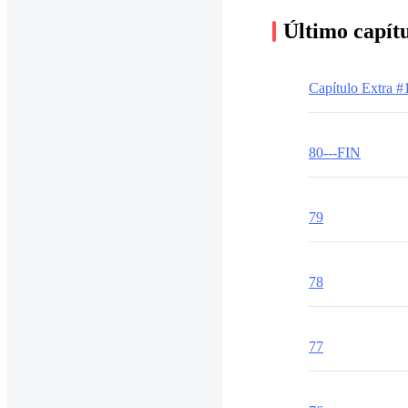
Último capít
Capítulo Extra #
80---FIN
79
78
77