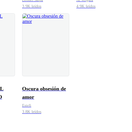
3.9K leídos
4.9K leídos
AL
Oscura obsesión de
O
amor
Estefi
3.8K leídos