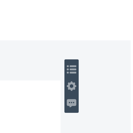
 Romance
Sci-Fi
Guerra
Otros