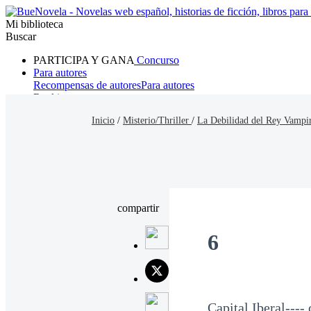
Mi biblioteca
Buscar
PARTICIPA Y GANA
Concurso
Para autores
Recompensas de autores
Para autores
Ranking
Navegar
Inicio
/
Misterio/Thriller
/
La Debilidad del Rey Vampi
Novelas
Cuentos Cortos
Todos
Romance
Hombre lobo
Mafia
Sistema
Fantasía
Urbano
LG
compartir
6
Capital Iberal----