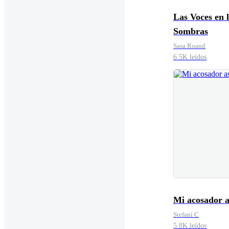
Las Voces en 
Sombras
Sasa Roand
6.5K leídos
Mi acosador a
Stefani C
5.8K leídos