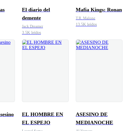
las
El diario del
Mafia Kings: Ronan
demente
T.R. Malone
13.5K leídos
Jack Dreamer
3.5K leídos
sesino
EL HOMBRE EN
ASESINO DE
EL ESPEJO
MEDIANOCHE
Leonel Sarpa
Al Vergara