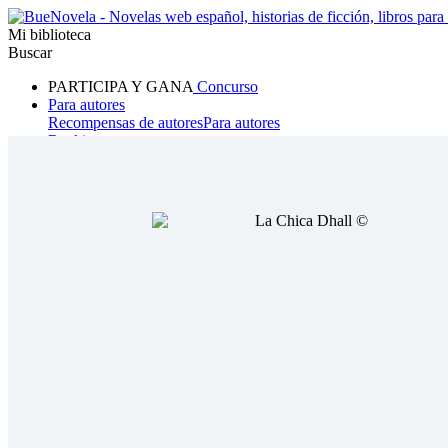
Mi biblioteca
Buscar
PARTICIPA Y GANA
Concurso
Para autores
Recompensas de autores
Para autores
Ranking
Navegar
Novelas
Cuentos Cortos
Todos
Romance
Hombre lobo
Mafia
Sistema
Fantasía
Urbano
LG