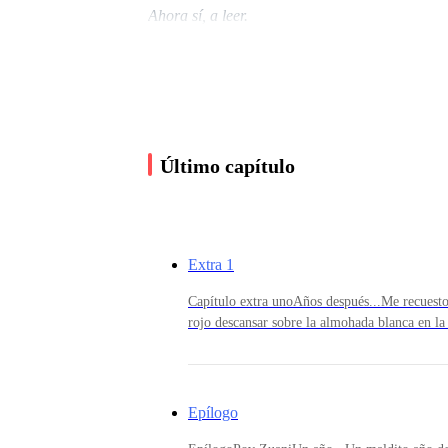
Ahora sí, a leer.
Prólogo
Último capítulo
Estar en una casa rodeada de lobos y vampiros n
Extra 1
Pues yo soy Zuani Dhall, una chica normal con o
Capítulo extra unoAños después...Me recuesto
rojo descansar sobre la almohada blanca en la
largas de lo normal, su respiración es pausad
Soplo un mechón de pelo que cae por mi frente
lo habitual, bajo por su mandíbula y escaneo e
hombre lobo como hermanos, siendo yo la úni
mi nombre.Z.R.D.WSolo quedan los recuerdos
prefiero que sea así a no estar con él por el 
Epílogo
al ver como se voltea y me deja ver esos lind