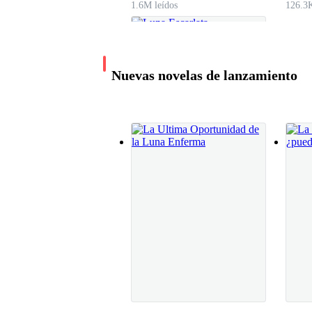
1.6M leídos
126.3K
Nuevas novelas de lanzamiento
Luna Escarlata
TheShadowNight
191.3K leídos