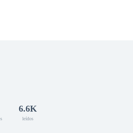
 Romance
Sci-Fi
Guerra
Otros
6.6K
os
leídos