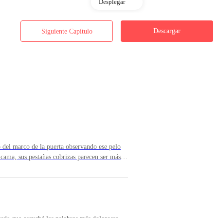
Desplegar
Descargar
Siguiente Capítulo
o es normal, y se preguntarán, ¿quién eres tú?
jos grises y cabello negro que siente una gran afición por la lectura.
 del marco de la puerta observando ese pelo
 cama, sus pestañas cobrizas parecen ser más
a y sus labios por la mañana son más rosados de
. Algo más de mí es que tengo diecinueve años, vengo de padres camb
sas espadas entrecruzadas con las iniciales de
ca humana.
 de lo que una vez fuimos, pero sinceramente
resto de mi vida.Mi pelirrojo.Muerdo mis labios
os abdominales marcados, estira sus brazos al