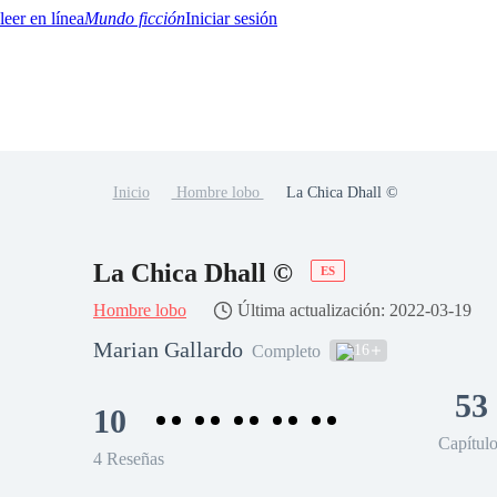
Mundo ficción
Iniciar sesión
Inicio
Hombre lobo
La Chica Dhall ©
BTQ+
YA/TEEN
Paranormal
Misterio/Thriller
Oriental
Juegos
Historia
MM
La Chica Dhall ©
ES
Hombre lobo
Última actualización: 2022-03-19
Marian Gallardo
16
Completo
53
10
Capítul
4 Reseñas