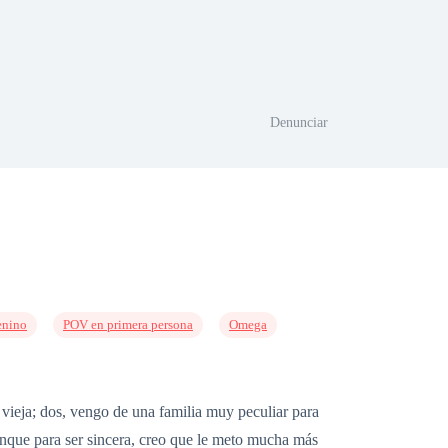
Denunciar
enino
POV en primera persona
Omega
vieja; dos, vengo de una familia muy peculiar para
unque para ser sincera, creo que le meto mucha más