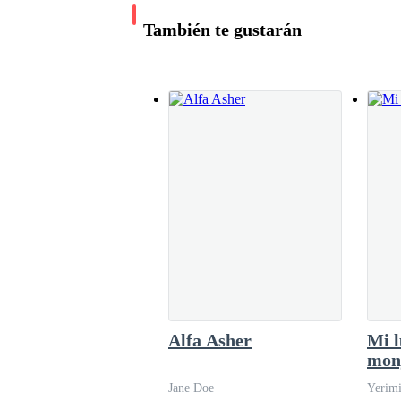
Uno de mis más grandes deseos es poder estudiar
También te gustarán
Me gustaría ver como es la vida de los demás, 
Soy rara por desear algo tan
normal
cuando lo 
...
Alfa Asher
Mi l
mon
Jane Doe
Yerimi