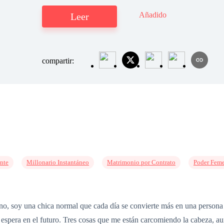
Añadido
Leer
compartir:
nte
Millonario Instantáneo
Matrimonio por Contrato
Poder Fem
no, soy una chica normal que cada día se convierte más en una persona 
espera en el futuro. Tres cosas que me están carcomiendo la cabeza, a