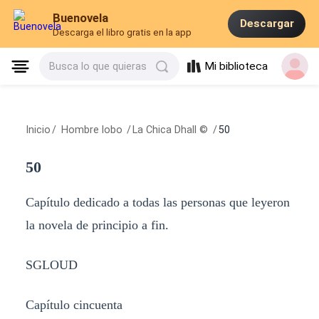
Buenovela
Descargar
Descarga el libro gratis en la app
Mi biblioteca
Busca lo que quieras
Inicio
/
Hombre lobo
/
La Chica Dhall ©
/
50
50
Capítulo dedicado a todas las personas que leyeron
la novela de principio a fin.
SGLOUD
Capítulo cincuenta