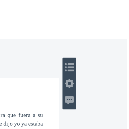
 Romance
Sci-Fi
Guerra
Otros
ra que fuera a su
 dijo yo ya estaba