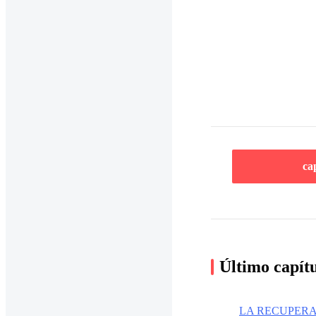
ca
Último capít
LA RECUPER