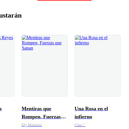
ustarán
s
Mentiras que
Una Rosa en el
Rompen, Fuerzas
infierno
que Sanan
Ely Martinez
Clao♡