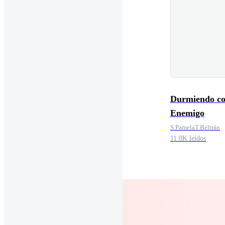
Durmiendo co
Enemigo
S.PamelaT.Beltrán
11.0K leídos