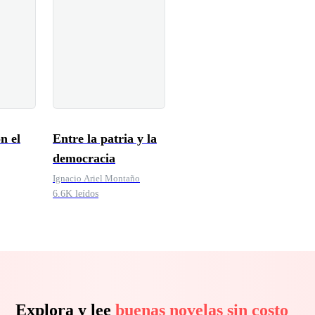
n el
Entre la patria y la
democracia
Ignacio Ariel Montaño
6.6K leídos
Explora y lee
buenas novelas sin costo