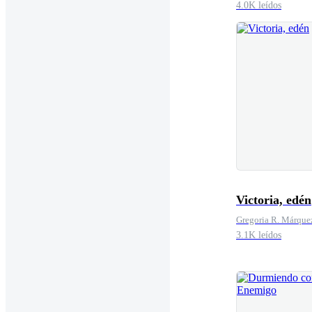
4.0K leídos
Victoria, edén
Gregoria R. Márque
3.1K leídos