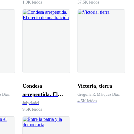
1.0K leídos
37.5K leídos
Condesa
Victoria, tierra
arrepentida. El
z Díaz
Gregoria R. Márquez Díaz
4.5K leídos
precio de una
Julycladel
9.5K leídos
traición