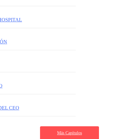
HOSPITAL
IÓN
O
DEL CEO
Más Capítulos