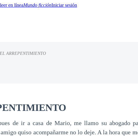
Mundo ficción
Iniciar sesión
EL ARREPENTIMIENTO
BTQ+
YA/TEEN
Paranormal
Misterio/Thriller
Oriental
Juegos
Historia
MM
PENTIMIENTO
ues de ir a casa de Mario, me llamo su abogado pa
 amigo quiso acompañarme no lo deje. A la hora que me