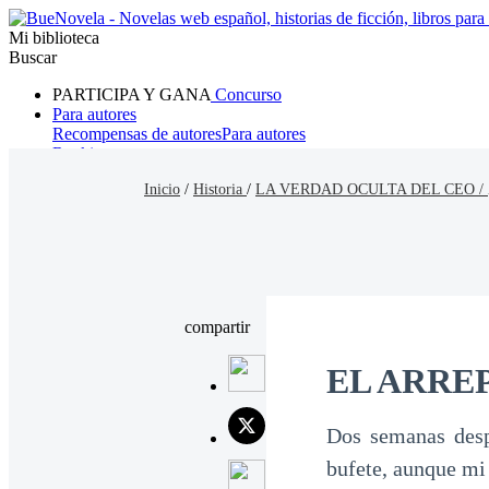
Mi biblioteca
Buscar
PARTICIPA Y GANA
Concurso
Para autores
Recompensas de autores
Para autores
Ranking
Navegar
Inicio
/
Historia
/
LA VERDAD OCULTA DEL CEO /
Novelas
Cuentos Cortos
Todos
Romance
Hombre lobo
Mafia
Sistema
Fantasía
Urbano
LG
compartir
EL ARRE
Dos semanas desp
bufete, aunque mi