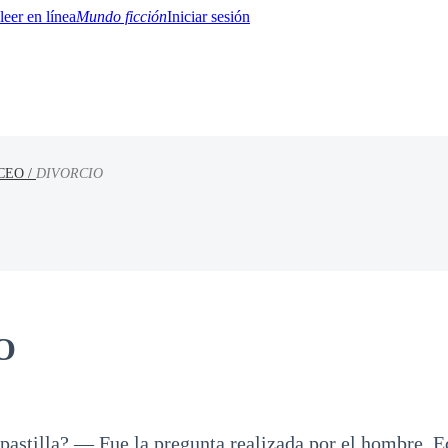
Mundo ficción
Iniciar sesión
CEO /
DIVORCIO
BTQ+
YA/TEEN
Paranormal
Misterio/Thriller
Oriental
Juegos
Historia
MM
O
pastilla? — Fue la pregunta realizada por el hombre, E