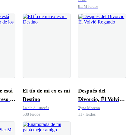
8.3M leídos
 está
El tío de mi ex es mi
Después del
reso de
Destino
Divorcio, Él Volvió
nados
Rogando
La clé du succès
Tyna Moreno
588 leídos
117 leídos