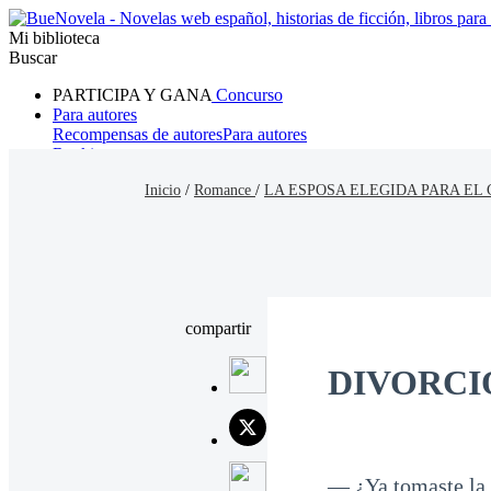
Mi biblioteca
Buscar
PARTICIPA Y GANA
Concurso
Para autores
Recompensas de autores
Para autores
Ranking
Navegar
Inicio
/
Romance
/
LA ESPOSA ELEGIDA PARA EL 
Novelas
Cuentos Cortos
Todos
Romance
Hombre lobo
Mafia
Sistema
Fantasía
Urbano
LG
compartir
DIVORCI
— ¿Ya tomaste la 