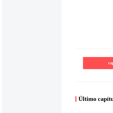
ca
Último capít