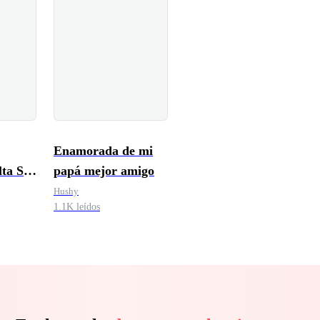
Enamorada de mi
lta Ser
papá mejor amigo
Hushy
1.1K leídos