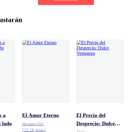
ustarán
s a
El Amor Eterno
El Precio del
l lado
Desprecio: Dulce
Hermano Kiri
752.1K leídos
Venganza
Abril