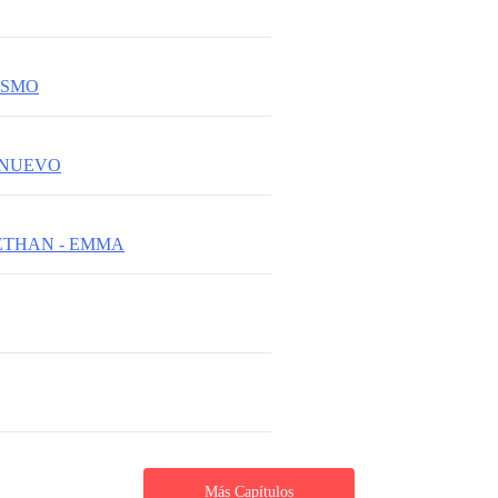
ISMO
 NUEVO
ETHAN - EMMA
Más Capítulos