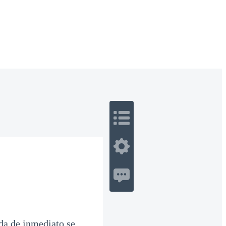
 Romance
Sci-Fi
Guerra
Otros
da de inmediato se