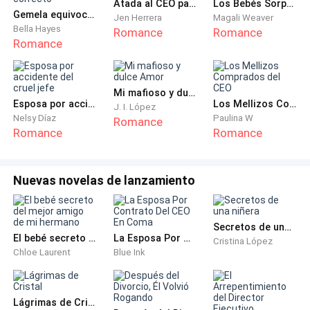
Atada al CEO paralítico
Los Bebés Sorpresa del CEO
Gemela equivocada, amor correcto
Tocaron a la puerta y anuncié que podían entrar,
Jen Herrera
Magali Weaver
Bella Hayes
Romance
Romance
escuché cuando la puerta se abrió, cuando levanté la
Romance
mirada, sonreí al ver a mi único hermano: Jacob.
― ¡Buenos días,
bro
! ¿Interrumpo algo? ―negué
Mi mafioso y dulce Amor
Esposa por accidente del cruel jefe
Los Mellizos Comprados del CEO
rápidamente.
J. I. López
Nelsy Díaz
Paulina W
Romance
Romance
Romance
―Buenos días, pasa, pasa. ¿Qué traes ahora entre
manos? ―Jacob soltó una carcajada.
Nuevas novelas de lanzamiento
― ¿Qué no puedo venir a ver a mi hermano menor?
―puse los ojos en blanco por un momento.
Secretos de una niñera
El bebé secreto del mejor amigo de mi hermano
La Esposa Por Contrato Del CEO En Coma
Cristina López
―Solo por tres segundos. No alardes, idiota. ―Jacob
Chloe Laurent
Blue Ink
era mi mellizo, él se sentó en la silla del otro lado de
mi escritorio.
Lágrimas de Cristal