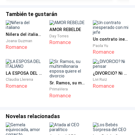
―Recuerda, todas las mujeres que se acercan a mi
También te gustarán
madre o a mi familia, es por qué quieren acercarse a
mí, y si se acercan a mí, tienen fama, conexiones y
AMOR REBELDE
sobre todo, a amarrarme en santo matrimonio y claro,
Niñera del italiano
Day Torres
Un contrato inesperado con mi jefe
Joana Guzman
Romance
mi madre feliz. ―solté un bufido. ―Soy como el
Paola Yu
Romance
boleto de lotería…―Richard asintió con una sonrisa
Romance
sin despegar la mirada del tráfico.
***
LA ESPOSA DEL ITALIANO
¿DIVORCIO? Ni pensar
Claudia Llerena
Livi Ruiz
Sr. Ramos, su multimillonaria esposa quiere el divorcio
Romance
Romance
Al terminar la junta de las nueve, me centré en las
PrimaVera
Romance
nuevas propiedades que iba a adquirir, me había
encantado una propiedad en Los Hamptons, el terreno
era extenso, playa privada y la zona solo había un par
Novelas relacionadas
de casas vecinas, entre más lejos de las miradas de
los extraños, mejor.