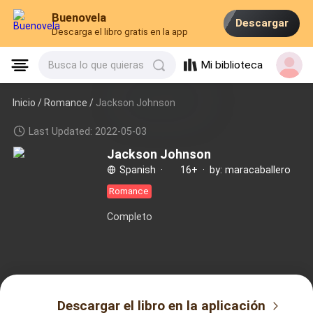
Buenovela
Descargar
Descarga el libro gratis en la app
Mi biblioteca
Busca lo que quieras
Inicio /
Romance
/
Jackson Johnson
Last Updated: 2022-05-03
Jackson Johnson
Spanish
·
16+
·
by: maracaballero
Romance
Completo
Descargar el libro en la aplicación