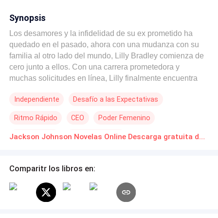
Synopsis
Los desamores y la infidelidad de su ex prometido ha
quedado en el pasado, ahora con una mudanza con su
familia al otro lado del mundo, Lilly Bradley comienza de
cero junto a ellos. Con una carrera prometedora y
muchas solicitudes en línea, Lilly finalmente encuentra
trabajo en una empresa muy importante como la nueva
Independiente
Desafío a las Expectativas
administradora del conglomerado Johnson. Jackson
Johnson es dueño de un gran imperio de bienes raíces
Ritmo Rápido
CEO
Poder Femenino
en todo Estados Unidos, detrás de aquel rostro
enigmático no hay nada más que solo un hombre
Cita a Ciegas
Contemporánea
Jackson Johnson Novelas Online Descarga gratuita de PDF
desconfiado, obseso del control y con una vida privada
demasiado hermética, y debido a ello, su madre se
obsesiona con hacerlo sentar cabeza a sus treinta años
Comparitr los libros en:
con citas a ciegas pero siempre fallando, así que prepara
un plan para hacerlo caer en las redes del amor… “La
mentira gana bazas, pero la verdad gana el juego.”
¿Será? Primeros capítulos gratuitos. Se actualiza lo más