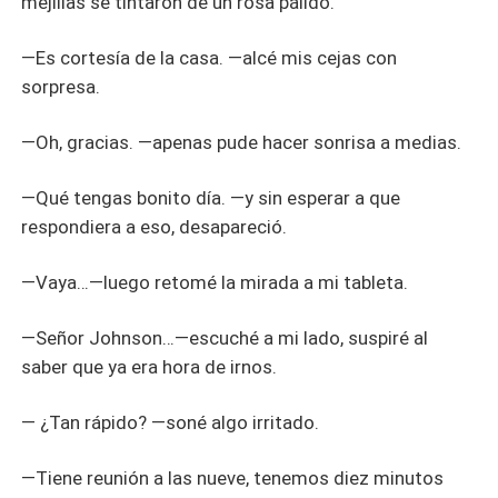
mejillas se tintaron de un rosa pálido.
―Es cortesía de la casa. ―alcé mis cejas con
sorpresa.
―Oh, gracias. ―apenas pude hacer sonrisa a medias.
―Qué tengas bonito día. ―y sin esperar a que
respondiera a eso, desapareció.
―Vaya…―luego retomé la mirada a mi tableta.
―Señor Johnson…―escuché a mi lado, suspiré al
saber que ya era hora de irnos.
― ¿Tan rápido? ―soné algo irritado.
―Tiene reunión a las nueve, tenemos diez minutos