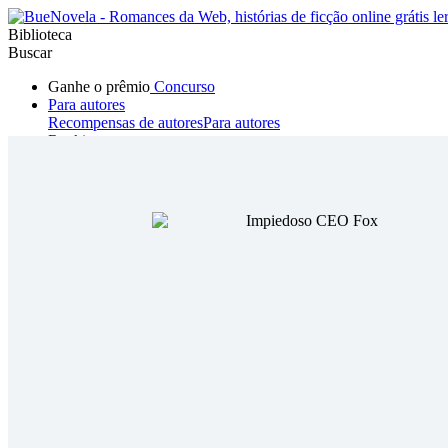
Biblioteca
Buscar
Ganhe o prêmio
Concurso
Para autores
Recompensas de autores
Para autores
Ranking
Navegar
Novelas
Contos Curtos
Todos
Romance
Hombre lobo
Mafia
Sistema
Fantasía
Urbano
LG