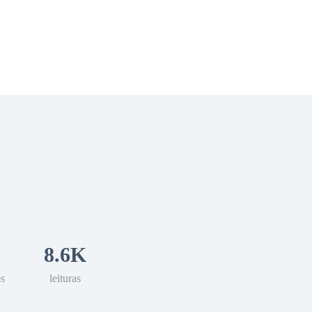
 Romance
Sci-Fi
Guerra
Otros
8.6K
os
leituras