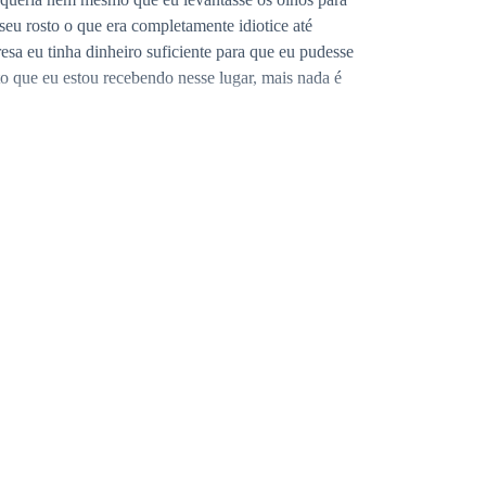
seu rosto o que era completamente idiotice até
esa eu tinha dinheiro suficiente para que eu pudesse
lto que eu estou recebendo nesse lugar, mais nada é
 isso estranho porque não fazia a menor ideia do
droga do marido que ela tinha encontrado, ainda não
esmo na gravidez fazendo com que eu pudesse sentir
ma voz séria. Nesse momento Tenho certeza absoluta
ndo: