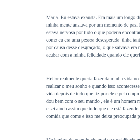
Maria- Eu estava exausta. Era mais um longo di
minha mente ansiava por um momento de paz. Hei
estava nervosa por tudo o que poderia encontrar
como eu era uma pessoa desesperada, tinha tan
por causa desse desgraçado, o que salvava era 
acabar com a minha felicidade quando ele queri
Heitor realmente queria fazer da minha vida no
realizar o meu sonho e quando isso acontecess
vida depois de tudo que fiz por ele e pela empr
dou bem com o seu marido , ele é um homem mau
e sei ainda assim que tudo que ele está fazend
comida que come e isso me deixa preocupada poi
Me lembra de quando cheguei na presidência pel