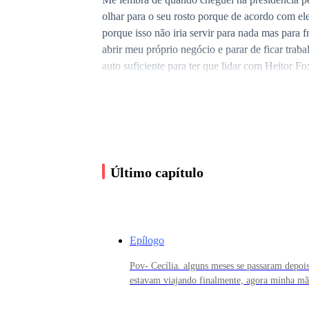
olhar para o seu rosto porque de acordo com ele
porque isso não iria servir para nada mas para 
abrir meu próprio negócio e parar de ficar traba
auto suficiente para ter que lidar com Heitor Fo
Eu estava quase desligando o computador quando
que estava acontecendo e não tinha mais ningu
aceito muito o fato de que ela está sofrendo m
ainda mais raiva dele, mas a minha irmã dizia q
Último capítulo
Ligação On:
Epílogo
Pov- Cecília. alguns meses se passaram depoi
Policial - Senhorita Collins, precisamos que a
estavam viajando finalmente, agora minha mã
de que tipo tinha alguma coisa de errado acont
em torno da minha mas ainda assim eu ficava f