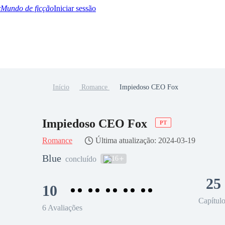
Mundo de ficção
Iniciar sessão
Início
Romance
Impiedoso CEO Fox
BTQ+
YA/TEEN
Paranormal
Misterio/Thriller
Oriental
Juegos
Historia
MM
Impiedoso CEO Fox
PT
Romance
Última atualização: 2024-03-19
Blue
16
concluído
25
10
Capítul
6 Avaliações