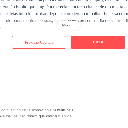
, era tão bonito que ninguém merecia nem ter a chance de olhar para o 
frente. Mas tudo iria acabar, depois de um tempo trabalhando nessa empr
lhando para as outras pessoas, claro que eu vou sentir falta do salário a
Mais
x.
Baixar
Próximo Capítulo
 o telefone tocou. Era uma ligação da polícia. Claro que eu achei tudo
ém que pudesse me ligar nesse momento, a não ser a minha irmã com a 
uito por causa daquele cara que não teve piedade de agredir ela nem m
ue o amava e isso era o que me deixa irritada.
s do que tudo havia acontecido e os meus pais
 senhora compareça ao hospital imediatamente - Disse o policial com u
e e meu pai não tinham que viver a sua vida
ecendo, eu não podia parar e ficar pensando aqui então acabei responde
eliz para saber que eles estavam realizando os