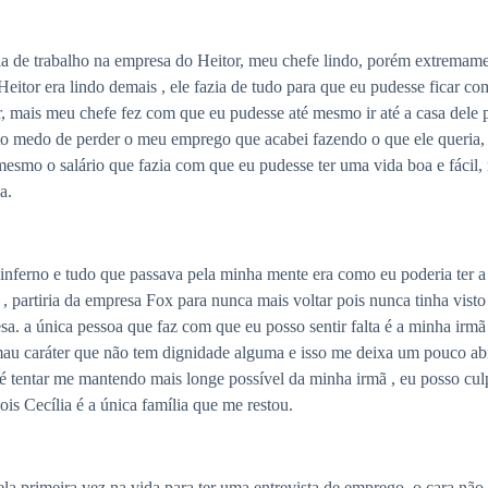
a de trabalho na empresa do Heitor, meu chefe lindo, porém extremamen
tor era lindo demais , ele fazia de tudo para que eu pudesse ficar com
, mais meu chefe fez com que eu pudesse até mesmo ir até a casa dele pa
to medo de perder o meu emprego que acabei fazendo o que ele queria,
mesmo o salário que fazia com que eu pudesse ter uma vida boa e fácil,
a.
 inferno e tudo que passava pela minha mente era como eu poderia ter a
e , partiria da empresa Fox para nunca mais voltar pois nunca tinha v
esa. a única pessoa que faz com que eu posso sentir falta é a minha irm
 caráter que não tem dignidade alguma e isso me deixa um pouco abis
o é tentar me mantendo mais longe possível da minha irmã , eu posso cu
s Cecília é a única família que me restou.
a primeira vez na vida para ter uma entrevista de emprego, o cara nã