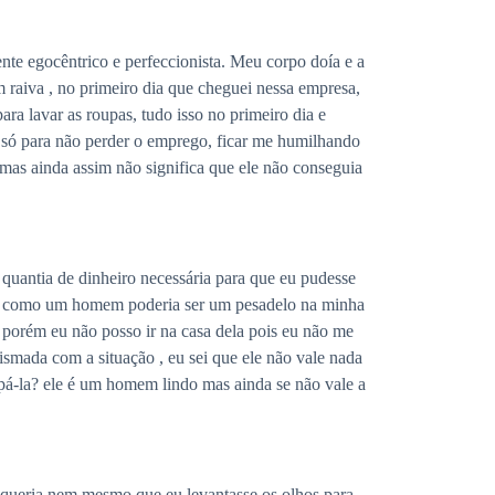
te egocêntrico e perfeccionista. Meu corpo doía e a
 raiva , no primeiro dia que cheguei nessa empresa,
ra lavar as roupas, tudo isso no primeiro dia e
 só para não perder o emprego, ficar me humilhando
 mas ainda assim não significa que ele não conseguia
 quantia de dinheiro necessária para que eu pudesse
isto como um homem poderia ser um pesadelo na minha
ã porém eu não posso ir na casa dela pois eu não me
mada com a situação , eu sei que ele não vale nada
lpá-la? ele é um homem lindo mas ainda se não vale a
o queria nem mesmo que eu levantasse os olhos para