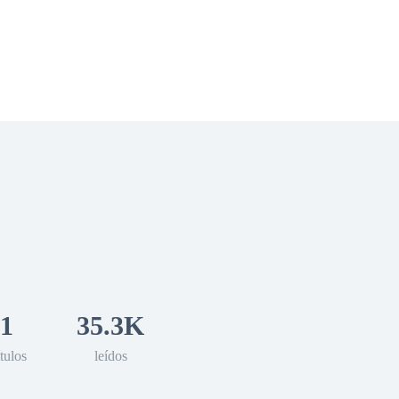
 Romance
Sci-Fi
Guerra
Otros
1
35.3K
tulos
leídos