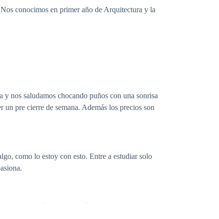
. Nos conocimos en primer año de Arquitectura y la
ista y nos saludamos chocando puños con una sonrisa
er un pre cierre de semana. Además los precios son
go, como lo estoy con esto. Entre a estudiar solo
pasiona.
la en mi pecho, llamándome. Busco con la vista lo que
a misma gente. Siempre los mismos estudiantes y uno