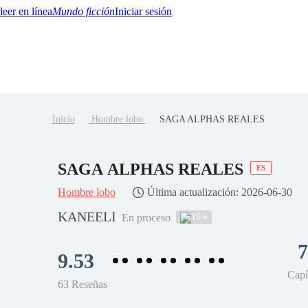
Mundo ficción
Iniciar sesión
Inicio
Hombre lobo
SAGA ALPHAS REALES
BTQ+
YA/TEEN
Paranormal
Misterio/Thriller
Oriental
Juegos
Historia
MM
SAGA ALPHAS REALES
ES
Hombre lobo
Última actualización: 2026-06-30
KANEELI
16
En proceso
7
9.53
Capí
63 Reseñas