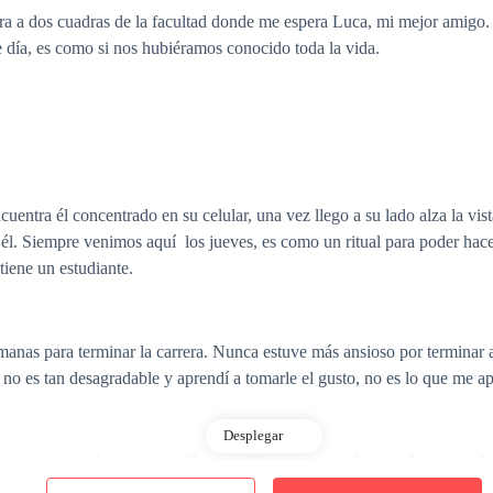
tra a dos cuadras de la facultad donde me espera Luca, mi mejor amigo
 día, es como si nos hubiéramos conocido toda la vida.
cuentra él concentrado en su celular, una vez llego a su lado alza la v
 él. Siempre venimos aquí los jueves, es como un ritual para poder hac
iene un estudiante.
nas para terminar la carrera. Nunca estuve más ansioso por terminar al
a no es tan desagradable y aprendí a tomarle el gusto, no es lo que me a
Desplegar
ones y risas sobre nuestros días cuando una sensación de tirón se insta
una chica a la cual nunca había visto en la vida y aquí siempre viene l