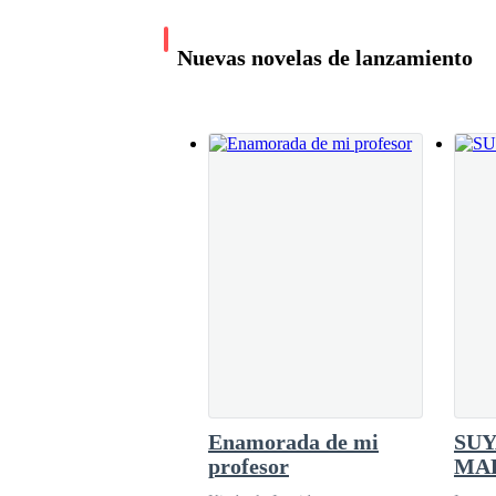
Nuevas novelas de lanzamiento
CAUTIVA
Day Torres
267.7K leídos
Enamorada de mi
SUY
profesor
MA