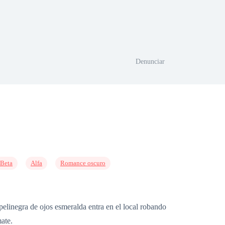
Denunciar
Beta
Alfa
Romance oscuro
linegra de ojos esmeralda entra en el local robando
ate.