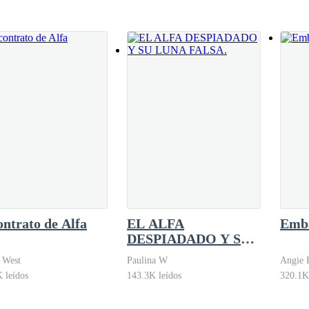
arla con todo esto.–Entiendo –asintió antes de
ontrato de Alfa
EL ALFA
Emba
DESPIADADO Y SU
LUNA FALSA.
 West
Paulina W
Angie 
 leídos
143.3K leídos
320.1K