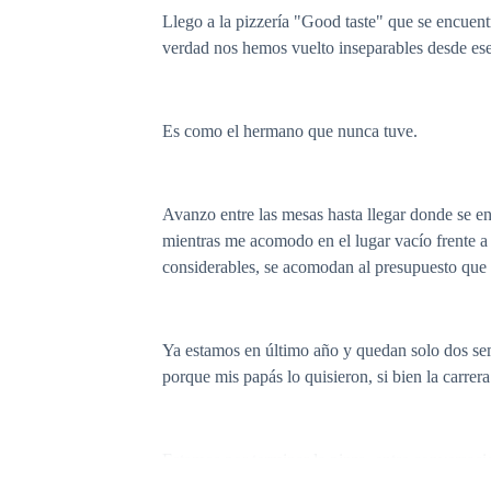
Llego a la pizzería "Good taste" que se encuen
verdad nos hemos vuelto inseparables desde ese
Es como el hermano que nunca tuve.
Avanzo entre las mesas hasta llegar donde se en
mientras me acomodo en el lugar vacío frente a
considerables, se acomodan al presupuesto que t
Ya estamos en último año y quedan solo dos sema
porque mis papás lo quisieron, si bien la carrer
Estamos por terminar la pizza, entre conversaci
mi cuerpo pide y es cuando por la puerta entra 