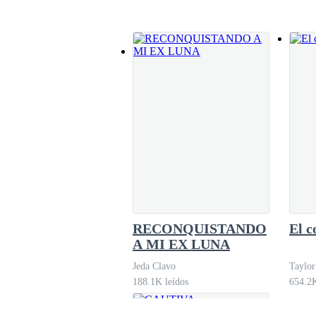
Todo es nuevo para ella, no queríamos presion
ver la nada por unos segundos–. Es
RECONQUISTANDO
El c
A MI EX LUNA
Jeda Clavo
Taylor
188.1K leídos
654.2K