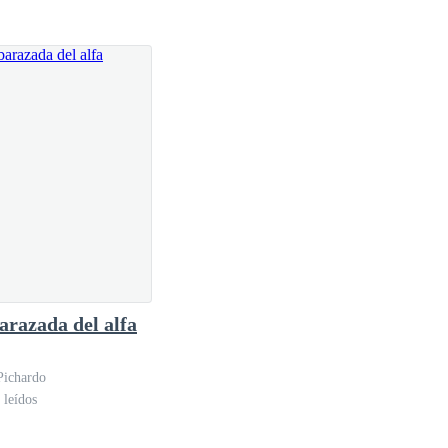
razada del alfa
Pichardo
 leídos