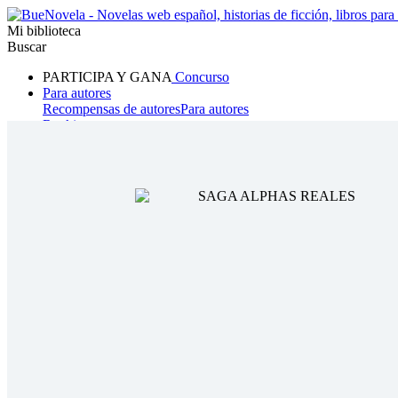
Mi biblioteca
Buscar
PARTICIPA Y GANA
Concurso
Para autores
Recompensas de autores
Para autores
Ranking
Navegar
Novelas
Cuentos Cortos
Todos
Romance
Hombre lobo
Mafia
Sistema
Fantasía
Urbano
LG