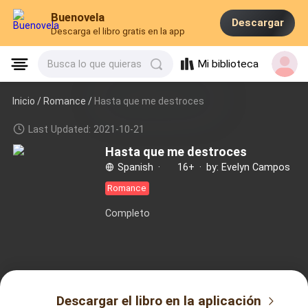
Buenovela
Descargar
Descarga el libro gratis en la app
Mi biblioteca
Busca lo que quieras
Inicio /
Romance
/
Hasta que me destroces
Last Updated: 2021-10-21
Hasta que me destroces
Spanish
·
16+
·
by: Evelyn Campos
Romance
Completo
Descargar el libro en la aplicación