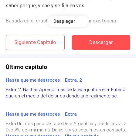
saber porqué, viene y se fija en vos.
Basada en el crush que no sabe de mi existencia
Desplegar
Les invito a que puedan seguir leyendo esta historia.
Siguiente Capítulo
Descargar
Nació fruto del dramatismo. Espero que la disfrutes.
Gracias por leer ❤
Último capítulo
Así que sin más que decir
Hasta que me destroces Extra. 2
Sigan leyendo 💖
Extra. 2: Naithan.Aprendí más de la vida junto a ella. Entendí
que en el medio del dolor es donde uno realmente se
conoce. Me costó mucho tiempo entender que yo no fui
culpable de que las cosas empezarán a desmoronarse,
Hasta que me destroces Extra
hasta en cierto punto me preguntaba si no había sido
suficiente para ella.¿Qué más me faltó darle para que no se
Extra:Un mes pasó de todo.Dejé Argentina y me fuí a vivir a
dejará de aferrar a mi?. El problema de enamorarte de
España con mi mamá. Daniella y yo seguimos en contacto
alguien cuyo demonios la persiguen, es que eventualmente