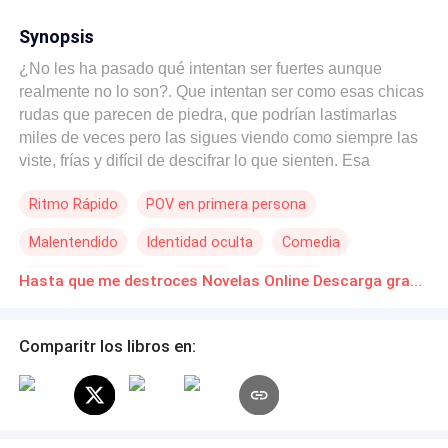
Synopsis
¿No les ha pasado qué intentan ser fuertes aunque
realmente no lo son?. Que intentan ser como esas chicas
rudas que parecen de piedra, que podrían lastimarlas
miles de veces pero las sigues viendo como siempre las
viste, frías y difícil de descifrar lo que sienten. Esa
definitivamente no era yo, soy de esas que apenas me
Ritmo Rápido
POV en primera persona
ves sabés que podés jugar con mí corazón o destrozarme
fácil. Soy tan transparente que por más que te diga que
Malentendido
Identidad oculta
Comedia
"estoy bien" toda mi persona te revelaría que no lo estoy
¡Esa si soy yo!. Quizás se deba a que mi amor propio
Amor de casados
Rebelde
Venganza
Hasta que me destroces Novelas Online Descarga gratuita de PDF
nunca fue suficiente, porque si me quisiera lo justo, no
dejaría que me manipulen o engañen fácilmente. Tal vez
solamente soy fácil de ilusionar, porque todo el tiempo
Comparitr los libros en:
estoy persiguiendo algo que no roza ni la punta de mis
dedos. Cuando no sabes cómo amarte, empezas a
buscar ese amor en cada rincón, aceptas lo que no
deberías aceptar. Te conformas con una parte minúscula,