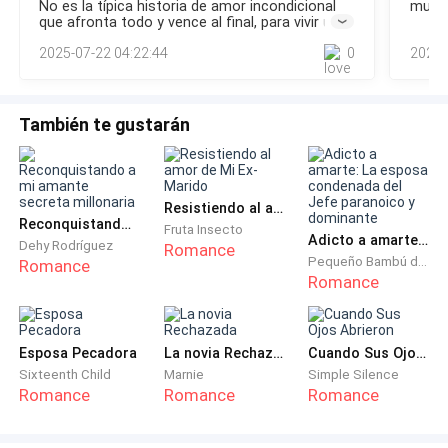
No es la típica historia de amor incondicional
muy f
que afronta todo y vence al final, para vivir un
"felices por siempre". Este libro habla de
2025-07-22 04:22:44
0
2024-
problemas reales, de situaciones que la gente
común vive y que le pueden pasar a cualquiera,
sin importar la clase social, la raza, el credo. Me
encantó...
También te gustarán
Resistiendo al amor de Mi Ex-Marido
Reconquistando a mi amante secreta millonaria
Fruta Insecto
Adicto a amarte: La esposa condenada del Jefe paranoico y dominante
Dehy Rodríguez
Romance
Pequeño Bambú de la Familia Gu
Romance
Romance
Esposa Pecadora
La novia Rechazada
Cuando Sus Ojos Abrieron
Sixteenth Child
Marnie
Simple Silence
Romance
Romance
Romance