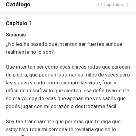
porque no sabes si sos merecedora de más. Toda mi vida
Catálogo
47 Capítulos
fui solitaria, era como si cada chico qué me viera se
desviara rápido porque pueden ver que no soy el tipo de
Capítulo 1
chica que ellos buscan. Pero todo cambia cuándo llega
esa persona que sin saber porqué, viene y se fija en vos.
Sipnosis
Basada en el crush que no sabe de mi existencia Les
¿No les ha pasado qué intentan ser fuertes aunque
invito a que puedan seguir leyendo esta historia. Nació
realmente no lo son?.
fruto del dramatismo. Espero que la disfrutes. Gracias por
leer ❤ Así que sin más que decir Sigan leyendo 💖
Que intentan ser como esas chicas rudas que parecen
de piedra, que podrían lastimarlas miles de veces pero
las sigues viendo como siempre las viste, frías y
difícil de descifrar lo que sienten. Esa definitivamente
no era yo, soy de esas que apenas me ves sabés que
podés jugar con mí corazón o destrozarme fácil.
Soy tan transparente que por más que te diga que
estoy bien
toda mi persona te revelaría que no lo