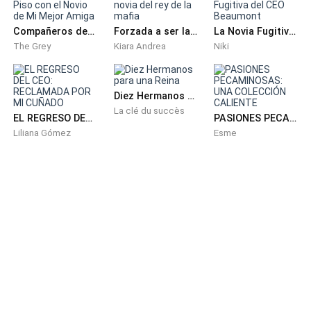
—¡Tiene que ser uno de tus empleados de más
Compañeros de Piso con el Novio de Mi Mejor Amiga
Forzada a ser la novia del rey de la mafia
La Novia Fugitiva del CEO Beaumont
confianza! —afirmó con mucha seguridad Flor—. Tío,
The Grey
Kiara Andrea
Niki
alguien que te conoce muy bien fue quien te robó.
Diez Hermanos para una Reina
—Lo siento, estoy en la quiebra total, no podré pagarle
La clé du succès
al banco y me quitarán el negocio, además, si no lo
EL REGRESO DEL CEO: RECLAMADA POR MI CUÑADO
PASIONES PECAMINOSAS: UNA COLECCIÓN CALIENTE
Liliana Gómez
Esme
hago, también nos quitarán la casa.
La señora Gloria soltó el llanto nuevamente al
escuchar esas palabras, todos hacían silencio a
excepción de ella. Era como estar en medio de una
pesadilla, todo lo que se había construido hasta el
momento se estaba cayendo a pedazos.
Esa noche ninguno pudo conciliar el sueño. Si el señor
Oscar no tenía dinero, eso decía que Danna no podría