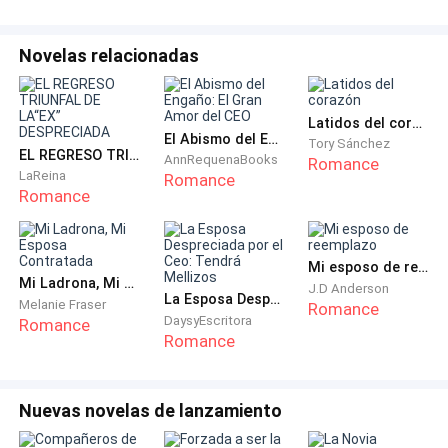
ganancias, pero, cometí la equivocación de guardar la
plata en la caja fuerte del negocio, ayer cuando llegué
para abrirlo fui a revisar la caja fuerte y encontré que
Novelas relacionadas
se habían llevado todo el dinero —explicó el señor
Oscar sin dejar de mirar sus zapatos. Su voz se
Latidos del corazón
escuchaba trágica, y eso sólo hacía que la situación
El Abismo del Engaño: El Gran Amor del CEO
Tory Sánchez
EL REGRESO TRIUNFAL DE LA“EX” DESPRECIADA
se volviera aún más incómoda.
AnnRequenaBooks
Romance
LaReina
Romance
Romance
—¡¿Qué?! —Danna estaba muy impresionada— ¡pero
papá! ¡Ese era mucho dinero! —gritó dejando caer las
bolsas que traía consigo, corrió a sentarse al lado de
Mi esposo de reemplazo
su padre— ¿cómo harás ahora?
Mi Ladrona, Mi Esposa Contratada
J.D Anderson
La Esposa Despreciada por el Ceo: Tendrá Mellizos
Melanie Fraser
Romance
DaysyEscritora
Romance
—No tengo ni idea, las deudas me están matando; el
Romance
negocio de electrodomésticos no me da lo suficiente
para reunir todo el dinero necesario para pagar el
Nuevas novelas de lanzamiento
banco, además, no sé quién pudo haber sido, ¿cómo
supo la clave de la caja fuerte?