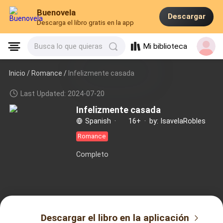
Buenovela
Descargar
Descarga el libro gratis en la app
Mi biblioteca
Busca lo que quieras
Inicio /
Romance
/
Infelizmente casada
Last Updated: 2024-07-20
Infelizmente casada
Spanish
·
16+
·
by: IsavelaRobles
Romance
Completo
Descargar el libro en la aplicación