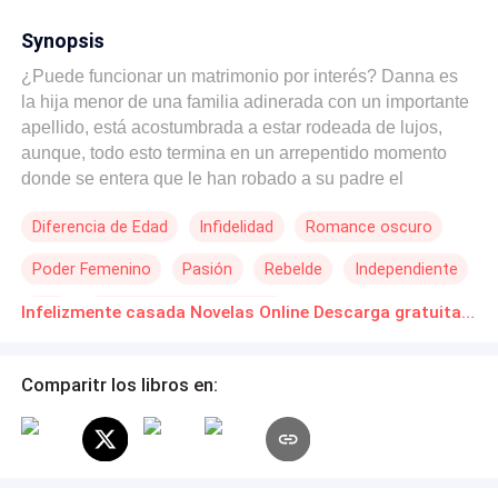
Synopsis
¿Puede funcionar un matrimonio por interés? Danna es
la hija menor de una familia adinerada con un importante
apellido, está acostumbrada a estar rodeada de lujos,
aunque, todo esto termina en un arrepentido momento
donde se entera que le han robado a su padre el
préstamo que hizo en el banco y ahora han quedado con
Diferencia de Edad
Infidelidad
Romance oscuro
grandes deudas las cuales no pueden pagar. Es allí
cuando a su vida entra un joven llamado Daniel. Él, al
Poder Femenino
Pasión
Rebelde
Independiente
enterarse de la situación de la chica, decide ayudarla,
pero con una condición, debe casarse con él. Ahora su
CEO
Matrimonio por Contrato
Infelizmente casada Novelas Online Descarga gratuita de PDF
familia tratará de hacer todo lo posible por casarse con
Daniel, pero ella ama a otro hombre y debe elegir entre
fortuna o amor.
Comparitr los libros en: