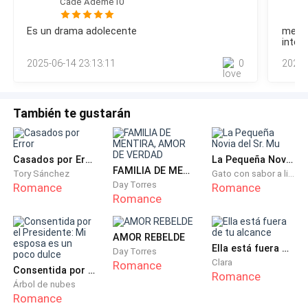
Cade Ademe10
Brenda estaba atónita, no decía nada, parecía que se
Es un drama adolecente
me gu
inten
encontraba en un trance y se abrazaba a sí misma
mientras se dejaba hundir en medio de los cojines del
2025-06-14 23:13:11
0
2024-
mueble gris frente a sus padres.
También te gustarán
—¿Qué sucede?, ¿mamá por qué estás llorando? —
preguntó Danna.
Casados por Error
La Pequeña Novia del Sr. Mu
—Flor, por favor, cierra la puerta —pidió el señor Oscar.
FAMILIA DE MENTIRA, AMOR DE VERDAD
Tory Sánchez
Gato con sabor a limón
Day Torres
Romance
Romance
Romance
Flor obedeció a la orden y después se sentó al lado de
su prima Brenda. Danna seguía de pie mientras
AMOR REBELDE
trataba de analizar la situación.
Ella está fuera de tu alcance
Day Torres
Clara
Romance
Consentida por el Presidente: Mi esposa es un poco dulce
—Yo había hecho un préstamo al banco, con ese
Romance
Árbol de nubes
dinero quería expandir el negocio para tener más
Romance