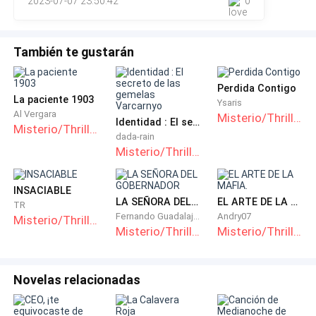
2023-07-07 23:50:42
0
reconocimiento a su trabajo.
Poco a poco el barrio dejó de denominarse «el Bronx»,
También te gustarán
debido al buen trabajo y a métodos novedosos que
hicieron que la delincuencia disminuyera.
Perdida Contigo
La paciente 1903
Ysaris
Aquí es donde empieza la historia de Distrito Este
Al Vergara
Misterio/Thriller
Identidad : El secreto de las gemelas Varcarnyo
Misterio/Thriller
que, a pesar del paso del tiempo, no había perdido la
dada-rain
solera y el olor a un barrio del de toda la vida.
Misterio/Thriller
INSACIABLE
LA SEÑORA DEL GOBERNADOR
EL ARTE DE LA MAFIA.
TR
Fernando Guadalajara
Andry07
Misterio/Thriller
Misterio/Thriller
Misterio/Thriller
Novelas relacionadas