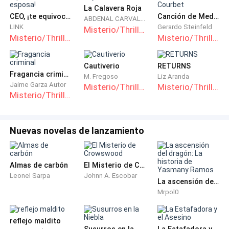
La Calavera Roja
CEO, ¡te equivocaste de esposa!
Canción de Medianoche de Courbet
ABDENAL CARVALHO
LINK
Gerardo Steinfeld
Misterio/Thriller
Misterio/Thriller
Misterio/Thriller
Cautiverio
RETURNS
Fragancia criminal
M. Fregoso
Liz Aranda
Jaime Garza Autor
Misterio/Thriller
Misterio/Thriller
Misterio/Thriller
Nuevas novelas de lanzamiento
Almas de carbón
El Misterio de Crowswood
Leonel Sarpa
Johnn A. Escobar
La ascensión del dragón: La historia de Yasmany Ramos
Mrpol0
reflejo maldito
Susurros en la Niebla
La Estafadora y el Asesino