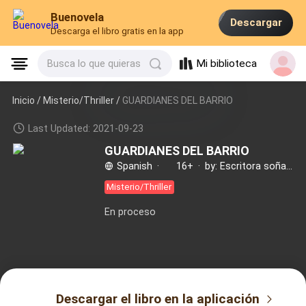
Buenovela
Descargar
Descarga el libro gratis en la app
Mi biblioteca
Busca lo que quieras
Inicio /
Misterio/Thriller
/
GUARDIANES DEL BARRIO
Last Updated: 2021-09-23
GUARDIANES DEL BARRIO
Spanish
·
16+
·
by: Escritora soñadora
Misterio/Thriller
En proceso
Descargar el libro en la aplicación