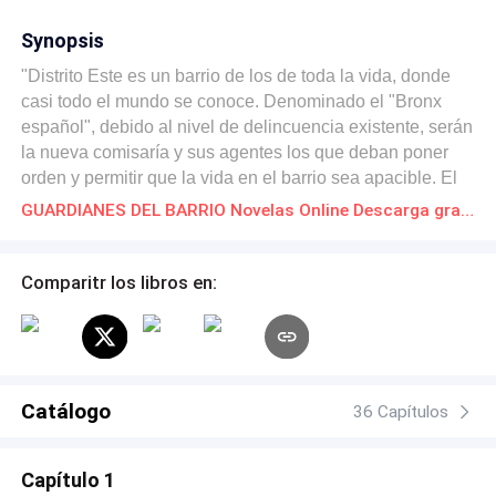
Synopsis
"Distrito Este es un barrio de los de toda la vida, donde
casi todo el mundo se conoce. Denominado el "Bronx
español", debido al nivel de delincuencia existente, serán
la nueva comisaría y sus agentes los que deban poner
orden y permitir que la vida en el barrio sea apacible. El
centro neurálgico de las relaciones interpersonales es el
GUARDIANES DEL BARRIO Novelas Online Descarga gratuita de PDF
bar "La Perla". Un lugar con solera donde la propietaria,
ejerce de psicóloga, confesora y consejera de los vecinos
del barrio. Lo que hace de este barrio un lugar especial y
Comparitr los libros en:
de nuevo seguro, son los agentes de policía que trabajan
en su comisaría dirigidos, con sabiduría y mano izquierda
por el comisario Bordón. Agentes de raza que resolverán
todo tipo de casos en un territorio hostil. Con estos
ingredientes se cuece, a fuego lento, una serie de intrigas
Catálogo
36 Capítulos
y de relaciones interpersonales que lograrán atrapar al
lector al tiempo que reflejarán la vida del barrio y del
Capítulo 1
trabajo policial. "Guardianes del barrio" es una novela