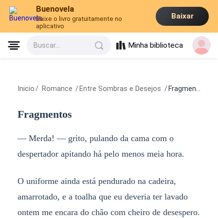
Buenovela
Baixar
Baixe o livro gratuitamente no
aplicativo
Minha biblioteca
Buscar...
Inicio
/
Romance
/
Entre Sombras e Desejos
/
Fragmentos
Fragmentos
— Merda! — grito, pulando da cama com o
despertador apitando há pelo menos meia hora.
O uniforme ainda está pendurado na cadeira,
amarrotado, e a toalha que eu deveria ter lavado
ontem me encara do chão com cheiro de desespero.