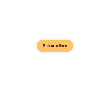
Baixar o livro
Hot Genres
Romance
Recursos
Hombre lobo
Palavras-chave
Redes sociais
Mafia