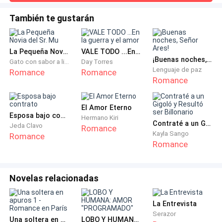
poderoso conocían, pero que nadie sabía su
Su mirada la devoraba, y el calor que emanaba de su
cuerpo era suficiente para hacerla temblar de anticipación.
verdadero nombre. Llevaba puesto un antifaz carmín,
También te gustarán
No había duda alguna en su mente de lo que vendría, y en
que combinaba a la perfección su atuendo escarlata y
ese momento, lo único que deseaba era rendirse
sus carnosos labios, que hipnotizaban, como un rubí.
completamente a él
La Pequeña Novia del Sr. Mu
VALE TODO ...En la guerra y el amor
Era la dueña del mejor burdel de la ciudad. Le gustaba
¡Buenas noches, Señor Ares!
Gato con sabor a limón
Day Torres
verse bella y arreglada en todo momento. No le
Lenguaje de paz
Romance
Romance
Romance
importaba el aspecto o la edad de sus clientes,
mientras le pagaran una buena cantidad de billetes,
obtendrían el servicio de sus “mariposas”; así les
El Amor Eterno
Esposa bajo contrato
Hermano Kiri
decía a sus diestras empleadas, en el arte de la
Contraté a un Gigoló y Resultó ser Billonario
Jeda Clavo
Romance
compañía y otorgar placer a los hombres.
Kayla Sango
Romance
Romance
—No, no es para nosotros —dijo el segundo—. Es para
un amigo nuestro.
Novelas relacionadas
La Madame posó su mirada en el tercer muchacho,
La Entrevista
que no había hablado. Era el más callado y tenía
Serazor
Una soltera en apuros 1 - Romance en París
LOBO Y HUMANA: AMOR "PROGRAMADO"
lentes, por lo que era el de más bajo nivel en el grupo.