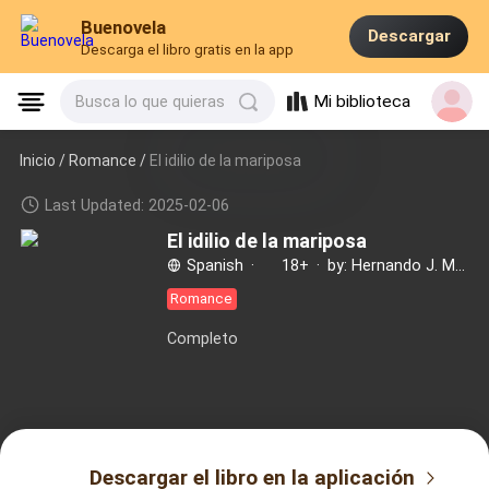
Buenovela
Descargar
Descarga el libro gratis en la app
Mi biblioteca
Busca lo que quieras
Inicio /
Romance
/
El idilio de la mariposa
Last Updated: 2025-02-06
El idilio de la mariposa
Spanish
·
18+
·
by: Hernando J. Mendoza
Romance
Completo
Descargar el libro en la aplicación