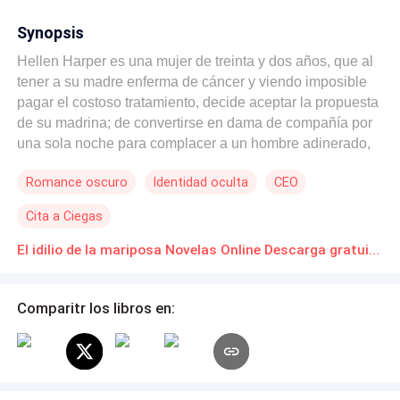
Synopsis
Hellen Harper es una mujer de treinta y dos años, que al
tener a su madre enferma de cáncer y viendo imposible
pagar el costoso tratamiento, decide aceptar la propuesta
de su madrina; de convertirse en dama de compañía por
una sola noche para complacer a un hombre adinerado,
con la condición que nadie se enterara de quién es ella y
Romance oscuro
Identidad oculta
CEO
así poder obtener el dinero que necesita. Hadriel Drews
es un joven multimillonario de veintitrés años y el más
Cita a Ciegas
poderoso en su círculo social. Sus amigos, para celebrar
su graduación, le dicen que le tienen preparado una
El idilio de la mariposa Novelas Online Descarga gratuita de PDF
sorpresa, por lo que lo invitan a una penthouse, con la
condición de que llevara puesta una máscara dorada. Allí
Comparitr los libros en:
se encuentra a una mujer, cuyo rostro es tapado por un
antifaz de encaje negro. El destino los hará volver a
encontrarse de nuevo, luego de su idilio de amor. Esta
vez sin máscaras. ¿Podrán superar su experiencia o los
fantasmas de su pasado le impedirán ser felices?