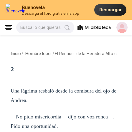
Buenovela
Descargar
Descarga el libro gratis en la app
Mi biblioteca
Busca lo que quieras
Inicio
/
Hombre lobo
/
El Renacer de la Heredera Alfa sin Lobo
2
Una lágrima resbaló desde la comisura del ojo de
Andrea.
—No pido misericordia —dijo con voz ronca—.
Pido una oportunidad.