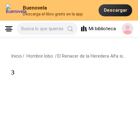
Buenovela
Descargar
Descarga el libro gratis en la app
Mi biblioteca
Busca lo que quieras
Inicio
/
Hombre lobo
/
El Renacer de la Heredera Alfa sin Lobo
3