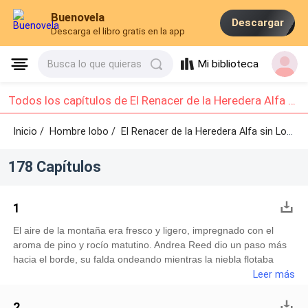
Buenovela
Descargar
Descarga el libro gratis en la app
Mi biblioteca
Busca lo que quieras
Todos los capítulos de El Renacer de la Heredera Alfa sin Lobo: Capítulo 1 - Capítulo 10
Inicio /
Hombre lobo
/
El Renacer de la Heredera Alfa sin Lobo /
178 Capítulos
1
El aire de la montaña era fresco y ligero, impregnado con el
aroma de pino y rocío matutino. Andrea Reed dio un paso más
hacia el borde, su falda ondeando mientras la niebla flotaba
perezosa entre los picos frente a ella. Las crestas se alzaban y
Leer más
descendían como los lomos de lobos dormidos bajo el
amanecer.Una risa suave escapó de sus labios.—Steven, este
2