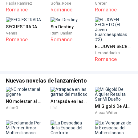
—Ese no es mi problema, ¡Ahora vete de mi casa! —
Paola Ramírez
Sofia_Rose
Greter
Romance
Romance
Romance
anuncia Julieta deseando ya no tener que seguir
soportando su repugnante presencia.
SECUESTRADA
Sin Destiny
Venus
Rumi Baslan
Romance
Romance
EL JOVEN SECRETO (El Joven Guardaespaldas #2)
Herondducks
—Julieta… por favor… —susurra Pablo sintiendo un
Romance
escalofrío recorriéndole la espalda al darse cuenta de
que su amorío podría llegar a costarle mucho más
caro de lo que se podría haber imaginado.
Nuevas novelas de lanzamiento
NO molestar al gigante
Atrapada en las garras del mafioso
Mi Gigoló De Alquiler Resulta Ser Mi Dueño
AliceG
Lisi
Alexa Writer
—Tendrías que haberlo considerado antes, Pablo.
Ahora vete antes de que llame a seguridad para que
te ayude a hacerlo —anuncia la mujer aguantando las