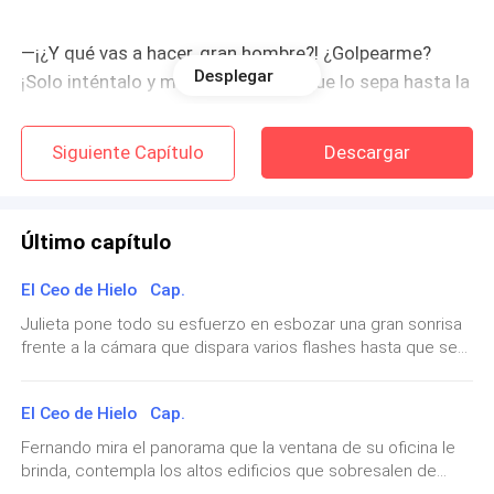
—¡¿Y qué vas a hacer, gran hombre?! ¿Golpearme?
Desplegar
¡Solo inténtalo y me encargaré de que lo sepa hasta la
última persona en el mundo, y luego a donde iras a
jugar al fútbol será a la plaza del barrio de tu madre! —
Siguiente Capítulo
Descargar
amenaza la mujer con las mejillas rojas por la rabia
que siente.
Último capítulo
El Ceo de Hielo Cap.
Julieta pone todo su esfuerzo en esbozar una gran sonrisa
—No te atreverías… —murmura el hombre apoyando
frente a la cámara que dispara varios flashes hasta que se
las manos en la mesada en señal amenazadora a
detiene dando por terminada esa sesión de fotos con el
pesar de que la expresión que ve en su novia le
vestido corte de sirena turquesa. Sin siquiera esperar algún
El Ceo de Hielo Cap.
asegura que habla en serio.
comentario por parte del fotógrafo de cómo ha estado la
sesión, la modelo se dirige lo más disimuladamente que
Fernando mira el panorama que la ventana de su oficina le
puede hacia el baño para devolver lo poco que ha
brinda, contempla los altos edificios que sobresalen de
desayunado, hace por lo menos cinco minutos que se ha