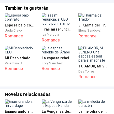
—¡No, yo me merezco algo mucho mejor! Desde este
También te gustarán
día serás libre para encamarte con quien quieras, y en
donde quieras —anuncia la mujer sacándose el anillo
de compromiso del dedo y lanzándola encima de la
Esposa bajo contrato
El Karma del Traidor
mesada.
Tras mi renuncia, el CEO luchó por mi amor
Jeda Clavo
Elena Sandoval
Isa Melodía
Romance
Romance
Romance
Mi Despiadado CEO
La esposa rebelde del Árabe
—¡No puedes estar hablando en serio, Julieta! ¡La
Valentina S.
Tory Sánchez
prensa me destrozaría, sabes que estoy a punto de
TU AMOR, MI VENENO. Una esposa estéril para el magnate
Romance
Romance
tener el pase a Europa, esto podría echarme a perder
Day Torres
Romance
todo, por favor! —suplica el hombre con temor en los
ojos al poner en riesgo todo por lo que ha trabajado.
Novelas relacionadas
Enamorando a mi verdugo
La Venganza de la Esposa Herida
La melodía del corazón