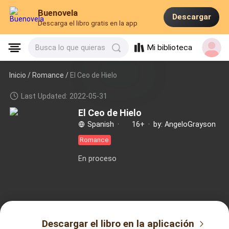
Buenovela
Descargar
Descarga el libro gratis en la app
Mi biblioteca
Busca lo que quieras
Inicio /
Romance
/
El Ceo de Hielo
Last Updated: 2022-05-31
El Ceo de Hielo
Spanish
·
16+
·
by: AngeloGrayson
Romance
En proceso
Descargar el libro en la aplicación