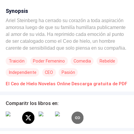
Synopsis
Ariel Steinberg ha cerrado su corazón a toda aspiración
amorosa luego de que su familía humillara publicamente
al amor de su vida. Ha reprimido cada emoción al punto
de ser catalogado como el Ceo de hielo, un hombre
carente de sensibilidad que solo piensa en su compañia.
Julieta Berton, una modelo que creía toda su vida
Traición
Poder Femenino
Comedia
Rebelde
planeada, ve como todo se derrumba al descubrir la
infidelidad de su prometido. Por lo que se promete no
Independiente
CEO
Pasión
permitir que ningún otro hombre juegue con sus
sentimientos, y para eso no permitirá que nadie siquiera
El Ceo de Hielo Novelas Online Descarga gratuita de PDF
sea capaz de acercarse a su corazón. Sin embargo,
cuando sus caminos se crucen al coincidir en el
Comparitr los libros en:
desarrollo de una campaña publicitaria, las defensas que
han levantado para no sucumbir al amor podrían llegar a
temblar y hasta ser derribadas.