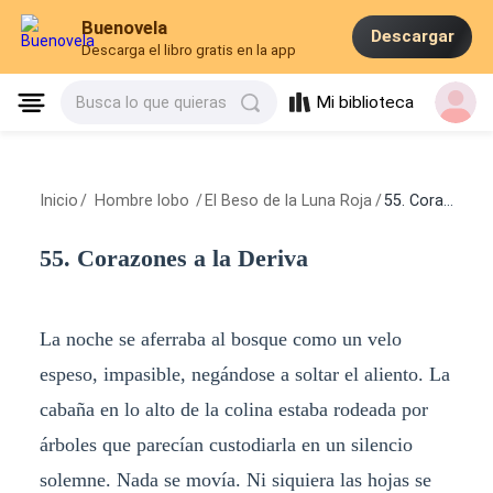
Buenovela
Descargar
Descarga el libro gratis en la app
Mi biblioteca
Busca lo que quieras
Inicio
/
Hombre lobo
/
El Beso de la Luna Roja
/
55. Corazones a la Deriva
55. Corazones a la Deriva
La noche se aferraba al bosque como un velo
espeso, impasible, negándose a soltar el aliento. La
cabaña en lo alto de la colina estaba rodeada por
árboles que parecían custodiarla en un silencio
solemne. Nada se movía. Ni siquiera las hojas se