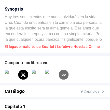
Synopsis
Hay tres sentimientos que nunca olvidarás en la vida.
Uno. Cuando encuentras en tu camino a esa persona, a
la que esta escrito será tu alma gemela. Ese amor que
encenderá tu cuerpo y alma con una simple mirada. Por
la que cualquier locura parezca insignificante, porque lo
amas tanto, que estás dispuesto a todo. Dos. Cuando las
El legado maldito de Scarlett Lefebvre Novelas Online Descarga gratuita de PDF
vueltas de la vida te lo quita, ves desvanecerse tus
sueños envueltos en una brisa de invierno. Lo
recordarás, lo harás porque quemará tanto que sentirás
Comparitr los libros en:
las entregas enfermas, y solo querrás que se detenga.
Tres. Cuando llegas al final del pozo oscuro, desarmado
y herido. Entonces tu cuerpo estará vivo, pero deseando
morir, y tu mente estará muerta, carente de todo sentido,
pero creerá que continúa aún con vida. Entonces te darás
Catálogo
9 Capítulos
cuenta que estás dispuesto a darlo todo por amor, por
volver a tenerle a tu lado sin importar lo que ocurra.
Capítulo 1
Entonces comprenderás que mi amor fue tan grande que