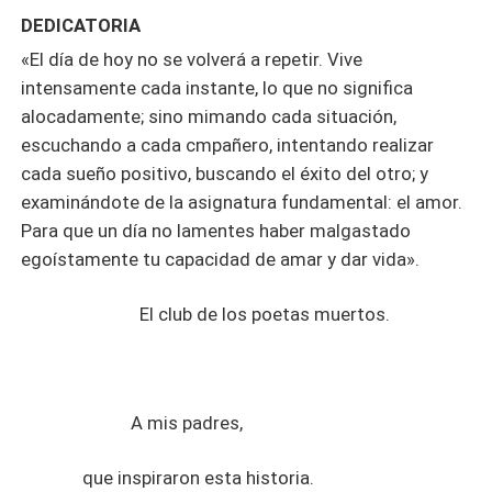
no importo quedar maldita hasta el final de los tiempos,
DEDICATORIA
no si él estaba a mi lado. Lo entenderás, porque está es
«El día de hoy no se volverá a repetir. Vive
mi historia. Sean bienvenidos al legado de Scarlett
intensamente cada instante, lo que no significa
Lefebvre.
alocadamente; sino mimando cada situación,
escuchando a cada cmpañero, intentando realizar
cada sueño positivo, buscando el éxito del otro; y
examinándote de la asignatura fundamental: el amor.
Para que un día no lamentes haber malgastado
egoístamente tu capacidad de amar y dar vida».
El club de los poetas muertos.
A mis padres,
que inspiraron esta historia.