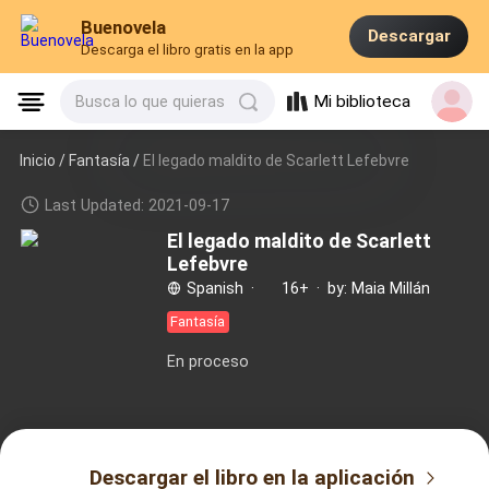
Buenovela
Descargar
Descarga el libro gratis en la app
Mi biblioteca
Busca lo que quieras
Inicio /
Fantasía
/
El legado maldito de Scarlett Lefebvre
Last Updated: 2021-09-17
El legado maldito de Scarlett
Lefebvre
Spanish
·
16+
·
by: Maia Millán
Fantasía
En proceso
Descargar el libro en la aplicación