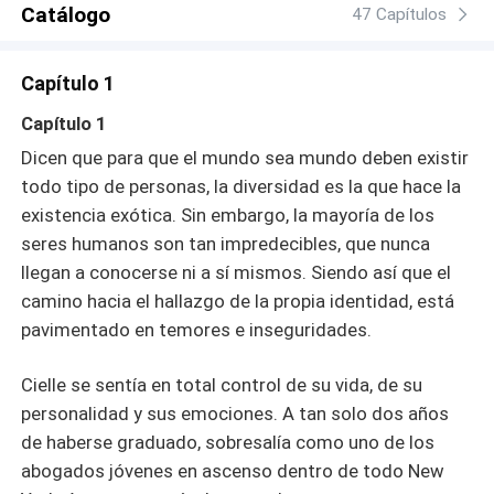
Catálogo
cuestionarte... ¿Cuál es el verdadero Diablo? ... «Si no te
47 Capítulos
gusta el Infierno por qué le coqueteas al Diablo »
Capítulo 1
Capítulo 1
Dicen que para que el mundo sea mundo deben existir
todo tipo de personas, la diversidad es la que hace la
existencia exótica. Sin embargo, la mayoría de los
seres humanos son tan impredecibles, que nunca
llegan a conocerse ni a sí mismos. Siendo así que el
camino hacia el hallazgo de la propia identidad, está
pavimentado en temores e inseguridades.
Cielle se sentía en total control de su vida, de su
personalidad y sus emociones. A tan solo dos años
de haberse graduado, sobresalía como uno de los
abogados jóvenes en ascenso dentro de todo New