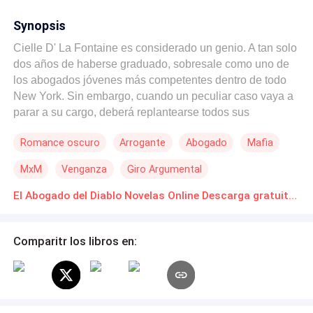
Synopsis
Cielle D' La Fontaine es considerado un genio. A tan solo
dos años de haberse graduado, sobresale como uno de
los abogados jóvenes más competentes dentro de todo
New York. Sin embargo, cuando un peculiar caso vaya a
parar a su cargo, deberá replantearse todos sus
principios y adentrarse en el mundo más peligroso que
Romance oscuro
Arrogante
Abogado
Mafia
jamás ha existido: el del crimen organizado. Idan
Evigheden ya no es el mismo joven que Cielle recordaba,
MxM
Venganza
Giro Argumental
el pasado que alguna vez los unió se convirtió en el
detonante de su maldad. Reinando en un imperio sucio,
El Abogado del Diablo Novelas Online Descarga gratuita de PDF
levantado sobre pilares de sangre; Idan ya no sabe lo
que significa el perdón, en su lugar solo guarda rencor.
Comparitr los libros en:
Cuando sus destinos nuevamente colisionen, el pasado
no solo traerá consigo los recuerdos de un viejo amor,
sino que un peligro inminente que asecha desde las
sombras. Secretos, traiciones, muertes y viejas pasiones.
Un juego peligroso y dañino que te llevará a