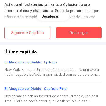
Así que allí estaba justo frente a él, luciendo una
sonrisa cínica y chantajista: Su ex, la persona a la que
Desplegar
años atrás rompió el corazón. Observando una vez
más el rostro que había tratado de olvidar y durante
años guardó como solamente un recuerdo, el mejor y
Siguiente Capítulo
Descargar
quizás también el peor, en mismas proporciones.
No sabía cómo sentirse, ni siquiera cómo expresarse.
Último capítulo
Después de tanto tiempo le costaba devolverle la vida
a un recuerdo, porque si lo hacía traería consigo los
El Abogado del Diablo Epílogo
demonios que sepultó junto a sus sentimientos,
New York, Estados Unidos 2 años después .... La primavera
porque eso significaría padecer nuevamente por
había llegado y bañado la gran ciudad con su dulce aroma.
cosas que creía haber superado, pero sobre todo,
Corría una brisa cálida que traía consigo el aire de la
porque se negaba a perder la estabilidad que tanto le
naturaleza en Central Park. Cielle llevaba un libro entre sus
El Abogado del Diablo Capítulo Final
manos, caminaba con lentitud por la acera dando cortos
costó construir.
pasos, regresaba de una librería luego de encontrar aquel
Dos semanas habían trascurrido en total armonía, una casi
libro que llamó mucho su atención. Se trataba de El
irreal. Cielle no podía creer que Fenith no lo hubiese
—Cielle D' La Fontaine. —Aquel nombre destiló de
Proceso, de Franz Kafka. Se quedó ensimismado al ver dos