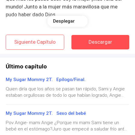
mundo! Junto a la mujer más maravillosa que me
pudo haber dado Dios.
Desplegar
_________
Siguiente Capítulo
Descargar
Escuché que tocaban la puerta de mi oficina y yo
estaba concentrada firmando algunos papeles
importantes, así que mientras firmaba solo dije un "
Último capítulo
adelante"
My Sugar Mommy 2T. Epílogo/Final.
- Licenciada Arenas ¡Que sexy se ve usted hoy! —
Quien diría que los años se pasan tan rápido, Sami y Angie
Levanté el rostro y vi que me miraba con cara pícara,
estaban orgullosas de todo lo que habían logrado, Angie
me mordí mi labio inferior y dejé de firmar para
siempre lideraba las empresas y ahora tenían muchas más
prestar toda la atención aquella mujer que era más
en distintos países, Sami ya no era dueña de solo una
My Sugar Mommy 2T. Sexo del bebé
que hermosa.
estética si no que de varias ubicadas en los estados unidos
y ahora también en Colombia. Jony nuestro querido Jony Al
Pov Angie- mami Angie ¿Porque mi mami Sami tiene un
fin encontró al amor de su vida con el cual logro casarse...
bebé en el estómago?Juro que empecé a saludar frío ante
- Señorita creo que no debe dirigirse de esa forma a
Su sueño se le hizo realidad y ahora está planeando junto a