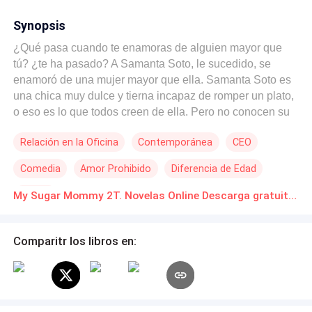
Synopsis
¿Qué pasa cuando te enamoras de alguien mayor que
tú? ¿te ha pasado? A Samanta Soto, le sucedido, se
enamoró de una mujer mayor que ella. Samanta Soto es
una chica muy dulce y tierna incapaz de romper un plato,
o eso es lo que todos creen de ella. Pero no conocen su
lado atrevido, el lado atrevido que está a punto de salir a
Relación en la Oficina
Contemporánea
CEO
flote gracias a Angie Arenas. Angie Arenas es una chica
de 28 años, tiene un lado prepotente y autoritario, lo que
Comedia
Amor Prohibido
Diferencia de Edad
más tiene Angie Arenas es dinero, todos conocen solo
ese lado de ella… prepotente, autoritario y arrogante, ¿y
Pasión
My Sugar Mommy 2T. Novelas Online Descarga gratuita de PDF
su lado tierno y amoroso? ese lado será descubierto por
Samanta Soto. Así que mejor descubre cómo se
entrelazara la vida de Samanta Soto y Angie Arenas.
Comparitr los libros en: