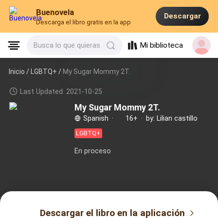
Buenovela
Descargar
Descarga el libro gratis en la app
Mi biblioteca
Busca lo que quieras
Inicio /
LGBTQ+
/
My Sugar Mommy 2T.
Last Updated: 2021-10-25
My Sugar Mommy 2T.
Spanish
·
16+
·
by: Lilian castillo
LGBTQ+
En proceso
Descargar el libro en la aplicación