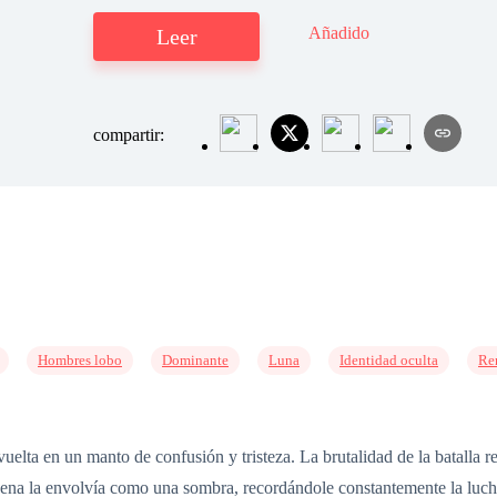
Añadido
Leer
compartir:
Hombres lobo
Dominante
Luna
Identidad oculta
Re
vuelta en un manto de confusión y tristeza. La brutalidad de la batalla
na la envolvía como una sombra, recordándole constantemente la lucha 