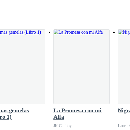
rrumpió, Electra sin pedir perdón se lanzó a los brazos de Derek y lo 
s cerca.— La energía cambió y además todos
a quiere. —Entonces, no le demos ese gusto.
 asintió y al percatarse de la presencia de
 amiga, pero ella sentía que algo estaba ocurriendo. Electra no era de
 llamaba y esperaba respuestas y más considerándose de Hanna que era
o molesto.
eja en señal de que no entendia nada-– por qué?
que Derek respondiera-– inrrumpiste en mi habitación sin permiso, es
como niña regañada que le quitaron su dulce, aquellos momentos al fin 
mas gemelas
La Promesa con mi
Nigr
 de actuar de Electra pero no sabían lo que realmente estaba sucediend
ro 1)
Alfa
JK Chubby
Laura 