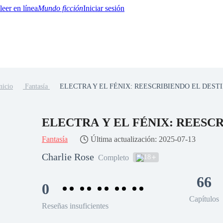
Mundo ficción
Iniciar sesión
nicio
Fantasía
ELECTRA Y EL FÉNIX: REESCRIBIENDO EL DEST
BTQ+
YA/TEEN
Paranormal
Misterio/Thriller
Oriental
Juegos
Historia
MM
ELECTRA Y EL FÉNIX: REESC
Fantasía
Última actualización: 2025-07-13
Charlie Rose
18
Completo
66
0
Capítulos
Reseñas insuficientes