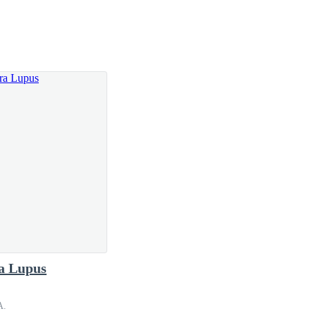
abrazo y examinó del mismo modo que a Hanna.
 las que se metía en una habitación sin llamar a
 una calenturienta de nacimiento.
o está mal niña!- regaño Hanna como siempre a
los esyaba viviendo con su amiga una vez más. Hanna
a Lupus
o.
A.