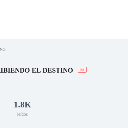
INO
 Romance
Sci-Fi
Guerra
Otros
RIBIENDO EL DESTINO
ES
1.8K
leídos