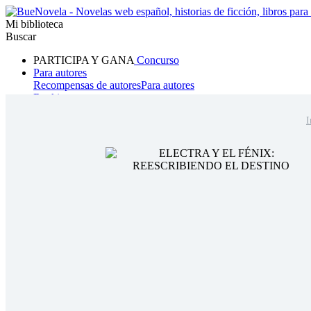
Mi biblioteca
Buscar
PARTICIPA Y GANA
Concurso
Para autores
Recompensas de autores
Para autores
Ranking
Navegar
I
Novelas
Cuentos Cortos
Todos
Romance
Hombre lobo
Mafia
Sistema
Fantasía
Urbano
LG