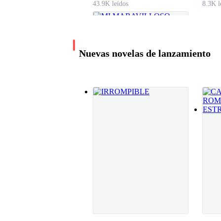
43.9K leídos
8.3K l
–Karleen, sabes que es broma lo de Hanna cierto?
–Lamento haberte hecho sentir mal mi vida,lo s
Nuevas novelas de lanzamiento
–No es eso, es que, es que- la miro y continuó 
calmarla un buen rato y sentadas en el sofá y a
–Amiga, ahora si vas a decirme lo que esta suced
MI MARAVILLOSO
HOMBRE LOBO
Los miro fijamente y trato de ver más allá pero
Eyda LG
8.7K leídos
–Hanna, Derek.- se detuvo por un momento pens
momento ambos seguían viéndola con cara de n