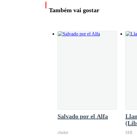
–ejem, ejem! - El sonido de carraspeo las inte
golpe con su espada terminó con los enemigo
Também vai gostar
estamos dispersos. Es lo que esa maldita bruj
Vamos a reunirnos y a buscar a Hanna. — akira
James le apuntó con la espada al cuello.
–Oye que me pongo celosa!- bromeó Hanna con su
menos que fuera algo muy urgente, ella siembra
–No sabía que me extrañabas tanto, aun asi sig
–Molesto?- este asintió y Electra levantó una c
–Cómo que por qué- interrumpe Hanna antes de 
Electra y esos recuerdan hicieron que llorara 
Salvado por el Alfa
Lla
y Derek se miraron muy extrañados por la forma
(Lib
chidot
SHI.