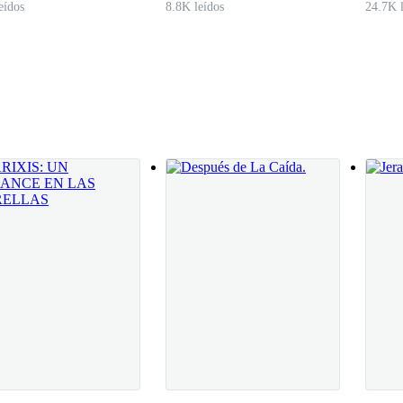
eídos
8.8K leídos
24.7K l
 - esta solo logró asentir.
iento- se disculpo hanna consternada con ella pensando que era por hab
lloriqueando. Derek las dirigio a ambas hasta la sala mientras la iban 
l ver que ya estaba más calmada le pregunto.
iendo. - Electra se limpio los ojos con la servilleta que le dio Derek 
 no podia ver nada, al parecer todo había sido solo un mal sueño
ativa y nuevamente añadió-– Ustedes no soñaron nada extraño? - quiso 
o entender absolutamente nada