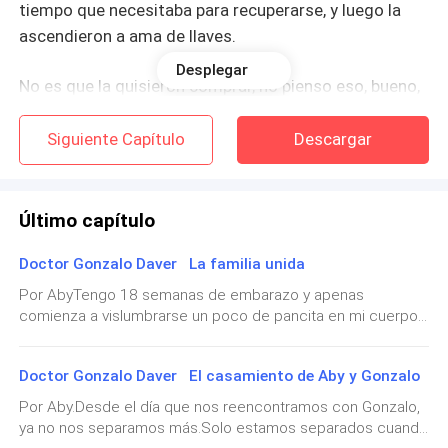
tiempo que necesitaba para recuperarse, y luego la
ascendieron a ama de llaves.
Desplegar
No es que la quisieron comprar, no pienso eso, bueno,
en este momento no lo pienso, pero debo confesar,
que cuando le dieron ese cargo, que es bastante
Siguiente Capítulo
Descargar
importante, lo pensé.
Felipe Davel, el padre de Gonzalo, también era médico
Último capítulo
cirujano, pero dicen que es mejor persona que su
Doctor Gonzalo Daver La familia unida
engreído hijo.
Por AbyTengo 18 semanas de embarazo y apenas
Aún es un hombre joven, tiene 59 años y es
comienza a vislumbrarse un poco de pancita en mi cuerpo,
perdí unos pocos centímetros de cintura y mi pecho está
sumamente amable, hasta con el personal de servicio
un poco hinchado, pero no se nota que estoy embarazada,
de la casa.
Doctor Gonzalo Daver El casamiento de Aby y Gonzalo
claro que eso, a mí, no me importa.Mi vestido de novia es
hermoso, todo blanco y con un escote considerado, sin ser
Por Aby.Desde el día que nos reencontramos con Gonzalo,
Está separado desde hace muchos años.
grotesco, pero derrochaba sensualidad, dejé mi sencillez
ya no nos separamos más.Solo estamos separados cuando
de lado y me lucí realmente, la falda era tipo princesa,