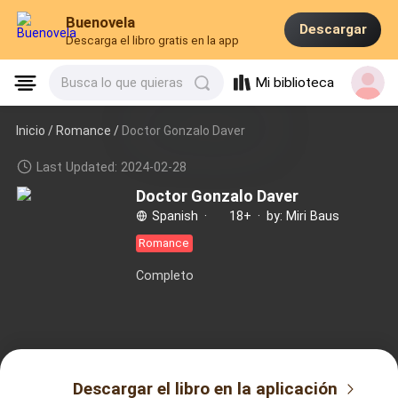
Buenovela
Descargar
Descarga el libro gratis en la app
Mi biblioteca
Busca lo que quieras
Inicio /
Romance
/
Doctor Gonzalo Daver
Last Updated: 2024-02-28
Doctor Gonzalo Daver
Spanish
·
18+
·
by: Miri Baus
Romance
Completo
Descargar el libro en la aplicación