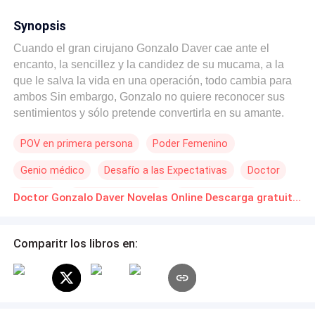
Synopsis
Cuando el gran cirujano Gonzalo Daver cae ante el
encanto, la sencillez y la candidez de su mucama, a la
que le salva la vida en una operación, todo cambia para
ambos Sin embargo, Gonzalo no quiere reconocer sus
sentimientos y sólo pretende convertirla en su amante.
Para él solo existen dos grandes pasiones, la medicina y
POV en primera persona
Poder Femenino
el sexo. Abigail se esfuerza y consigue ser médica,
inspirada por la admiración y el amor secreto que le
Genio médico
Desafío a las Expectativas
Doctor
profiere. La maldad y el egoísmo de terceros, intentarán
separarlos, como en el pasado separaron al doctor Felipe
Perdón
Diferencia de Edad
Contemporánea
Doctor Gonzalo Daver Novelas Online Descarga gratuita de PDF
Daver de otra mucama, Diana Soulé,tía de Aby. ¿Podrán
dejar los prejuicios de lado? ¿Se dará cuenta a tiempo
que esa atracción que él siente, se convirtió en amor?
Comparitr los libros en: