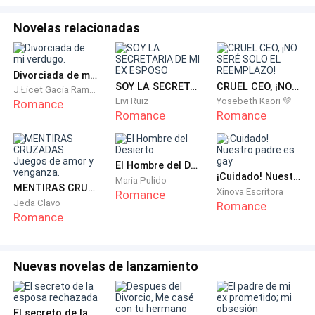
facultad, es que no suelo salir y realmente el trabajo
Novelas relacionadas
no me lleva mucho tiempo, salvo cuando cubro al
personal.
Divorciada de mi verdugo.
Como vivimos dentro de la mansión, no podemos
SOY LA SECRETARIA DE MI EX ESPOSO
CRUEL CEO, ¡NO SERÉ SOLO EL REEMPLAZO!
J.Łicet Gacia Ramos
llevar amigos, ni estar saliendo y entrando como si
Livi Ruiz
Yosebeth Kaori 💚
Romance
Romance
Romance
fuera nuestra casa, aunque tenemos entrada de
servicio, alejada de la entrada principal, inclusive ni
siquiera se entra por la misma calle, sino dando vuelta
El Hombre del Desierto
a la esquina.
¡Cuidado! Nuestro padre es gay
Maria Pulido
MENTIRAS CRUZADAS. Juegos de amor y venganza.
Xinova Escritora
Romance
Jeda Clavo
Romance
Es una mansión realmente grande.
Romance
Incluyéndome, somos 10 personas las que nos
ocupamos del orden y la limpieza, aunque una
Nuevas novelas de lanzamiento
mucama y una cocinera suelen trasladarse al
departamento del doctor Gonzalo, cuando él lo
El secreto de la esposa rechazada