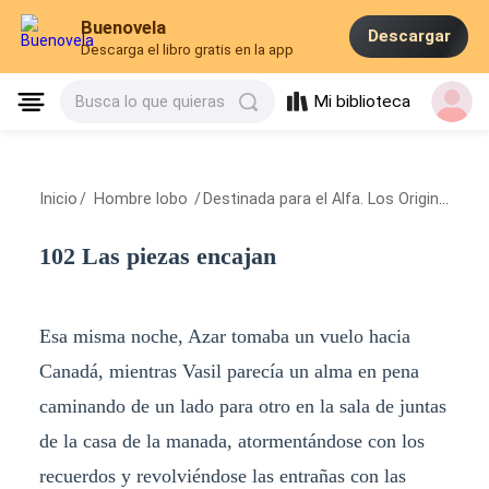
Buenovela
Descargar
Descarga el libro gratis en la app
Mi biblioteca
Busca lo que quieras
Inicio
/
Hombre lobo
/
Destinada para el Alfa. Los Originales
/
1
102 Las piezas encajan
Esa misma noche, Azar tomaba un vuelo hacia
Canadá, mientras Vasil parecía un alma en pena
caminando de un lado para otro en la sala de juntas
de la casa de la manada, atormentándose con los
recuerdos y revolviéndose las entrañas con las