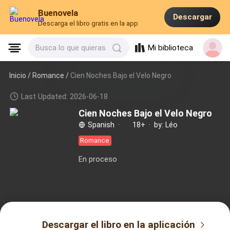
Buenovela
Descargar
Descarga el libro gratis en la app
Mi biblioteca
Busca lo que quieras
Inicio /
Romance
/
Cien Noches Bajo el Velo Negro
Last Updated: 2026-06-18
Cien Noches Bajo el Velo Negro
Spanish
·
18+
·
by: Léo
Romance
En proceso
Descargar el libro en la aplicación