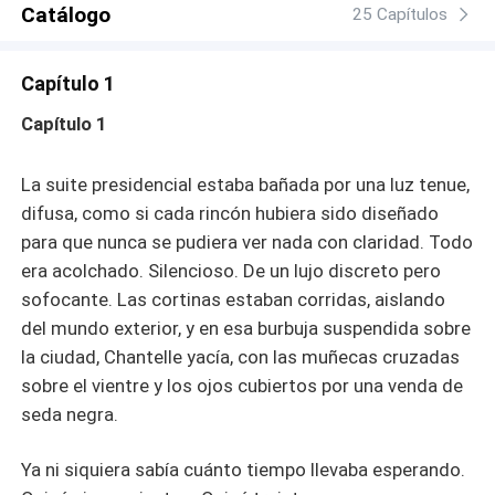
Catálogo
deseo, poder y secretos donde el contrato podría
25 Capítulos
convertirse en algo mucho más peligroso que el amor.
Capítulo 1
Capítulo 1
La suite presidencial estaba bañada por una luz tenue,
difusa, como si cada rincón hubiera sido diseñado
para que nunca se pudiera ver nada con claridad. Todo
era acolchado. Silencioso. De un lujo discreto pero
sofocante. Las cortinas estaban corridas, aislando
del mundo exterior, y en esa burbuja suspendida sobre
la ciudad, Chantelle yacía, con las muñecas cruzadas
sobre el vientre y los ojos cubiertos por una venda de
seda negra.
Ya ni siquiera sabía cuánto tiempo llevaba esperando.