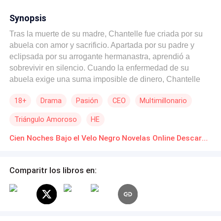
Synopsis
Tras la muerte de su madre, Chantelle fue criada por su
abuela con amor y sacrificio. Apartada por su padre y
eclipsada por su arrogante hermanastra, aprendió a
sobrevivir en silencio. Cuando la enfermedad de su
abuela exige una suma imposible de dinero, Chantelle
acepta una propuesta tan tentadora como peligrosa: Un
18+
Drama
Pasión
CEO
Multimillonario
millón de euros por cien noches. Sin nombre. Sin
preguntas. Sin identidad. El hombre siempre lleva un
Triángulo Amoroso
HE
antifaz. Habla poco. Controla todo. Solo deja
transferencias bancarias anónimas… y un perfume
Cien Noches Bajo el Velo Negro Novelas Online Descarga gratuita de PDF
imposible de olvidar. Pero todo cambia la noche en que
es obligada a asistir a una cena familiar. El prometido de
Comparitr los libros en:
su hermanastra resulta ser el frío y poderoso CEO de la
empresa donde ella trabaja. Sus miradas se cruzan. Y
entonces lo percibe. Ese mismo aroma. Ya ha pasado
doce noches en brazos de un desconocido enmascarado.
Y aún quedan ochenta y ocho. Un romance oscuro de