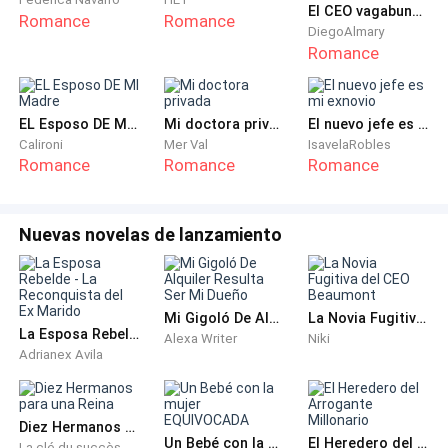
entreabiertos.
El CEO vagabundo y la hija mimada del millonario
Romance
Romance
DiegoAlmary
Romance
Su pelvis se elevó a pesar suyo. Buscando. Llamando.
Reclamando lo que aún tardaba.
EL Esposo DE MI Madre
Mi doctora privada
El nuevo jefe es mi exnovio
Dejó que su boca ascendiera, lentamente, hasta el
Calironi
Mer Val
IsavelaRobles
borde de la desesperación, hasta llegar a sus labios.
Romance
Romance
Romance
Pero no los rozó. Se quedó ahí, cerca, jadeante, mudo.
Y entonces, entró en ella. No de golpe. No con un
Nuevas novelas de lanzamiento
grito. Sino con una lentitud feroz.
— Ah… ah… oh, Dios… sí…
Mi Gigoló De Alquiler Resulta Ser Mi Dueño
La Novia Fugitiva del CEO Beaumont
La Esposa Rebelde - La Reconquista del Ex Marido
Alexa Writer
Niki
Adrianex Avila
Se arqueó, jadeante, los labios entreabiertos en un
gemido mudo, los dedos tan crispados que marcaban
las sábanas. Incapaz de contener el fuego que
Diez Hermanos para una Reina
ascendía. Ese ascenso espeso, ardiente,
Un Bebé con la mujer EQUIVOCADA
El Heredero del Arrogante Millonario
La clé du succès