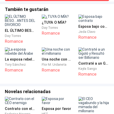
senos, su boca descendiendo lenta, insidiosamente.
También te gustarán
Cuando rozó la cara interna de su muslo, ella ahogó
un gemido, ronco, demasiado brusco para ser fingido.
¿TUYA O MÍA?
Sus caderas reaccionaron con un respingo
Esposa bajo contrato
Day Torres
incontrolable.
EL ÚLTIMO BESO... ANTES DEL DIVORCIO
Jeda Clavo
Romance
Day Torres
Romance
Romance
Él se detuvo. Como si quisiera que entendiera que era
él quien marcaba el ritmo. Que ella no era más que un
terreno que conquistar. No buscaba complacerla. La
La esposa rebelde del Árabe
Una noche con el millonario
exploraba. La diseccionaba. Él reinaba sobre ella.
Contraté a un Gigoló y Resultó ser Billonario
Tory Sánchez
Flor M. Urdaneta
Kayla Sango
Romance
Romance
Romance
Y esa noche… esa noche, no fue ni dulce ni brutal. Fue
preciso. De una lentitud casi cruel. De una paciencia
animal. Como si quisiera diseccionarla con las manos
Novelas relacionadas
desnudas.
Sus dedos se deslizaron entre sus muslos
Contrato con el CEO enemigo
Esposa por favor
Federica Navarro
HET