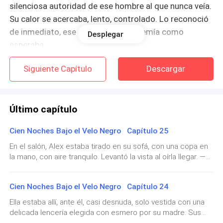
silenciosa autoridad de ese hombre al que nunca veía.
Su calor se acercaba, lento, controlado. Lo reconoció
de inmediato, ese calor que tanto temía como
Desplegar
esperaba.
Siguiente Capítulo
Descargar
Él nunca le preguntaba si estaba lista. No era
necesario. El contrato era claro. Ella conocía cada una
de sus cláusulas.
Último capítulo
Sus dedos se deslizaron sobre su cadera, despacio,
Cien Noches Bajo el Velo Negro Capítulo 25
con una precisión perturbadora, y por donde tocaban,
dejaban escalofríos que se propagaban bajo su piel,
En el salón, Alex estaba tirado en su sofá, con una copa en
la mano, con aire tranquilo. Levantó la vista al oírla llegar. —
como una onda nerviosa imposible de controlar.
Oye, Mégane… Cuánto tiempo, ¿sabes? Te he echado de
Siguió el contorno de su pelvis con una lentitud
menos. Pero ella no le dejó terminar. Sin una palabra, lo
estudiada, explorando cada curva. Ella no veía nada,
Cien Noches Bajo el Velo Negro Capítulo 24
adelantó, con la mandíbula apretada, y se dirigió
pero lo sentía todo. El roce sutil del pantalón contra
directamente al sótano. Unos segundos después, salió de
Ella estaba allí, ante él, casi desnuda, solo vestida con una
allí con una botella de alcohol, que apretaba como si fuera
su muslo desnudo. La textura seca de sus dedos,
delicada lencería elegida con esmero por su madre. Sus
lo único capaz de mantenerla en pie. Alex se enderezó,