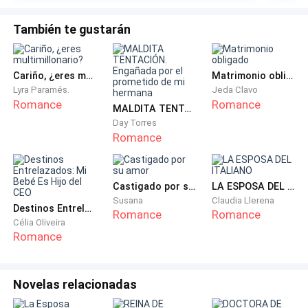
Cruzamos mirada y baja la taza de café que sostiene
en sus manos.
También te gustarán
—¿No tienes nada mejor que decirme? Eso ya lo sé, no
tienes que repetirlo siempre.
Cariño, ¿eres multimillonario?
Matrimonio obligado
Lyra Paramés.
Jeda Clavo
Romance
Romance
Desvío la mirada sin saber qué responderle. En mis
MALDITA TENTACIÓN. Engañada por el prometido de mi hermana
intentos de ser dulce con ella, siempre me cohibe su
Day Torres
Romance
actitud arrogante.
—Te recuerdo que tenemos una cena con nuestras
Castigado por su amor
LA ESPOSA DEL ITALIANO
padres esta noche. Llega puntual y usa el traje que te
Susana
Claudia Llerena
Destinos Entrelazados: Mi Bebé Es Hijo del CEO
dejé sobre la cómoda.
Romance
Romance
Célia Oliveira
Romance
—No se me olvida la cena —hizo una mueca de
disgusto.
Novelas relacionadas
—Mi amor...