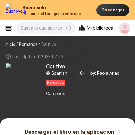
Buenovela
Descargar
Descarga el libro gratis en la app
Mi biblioteca
Busca lo que quieras
Inicio /
Romance
/
Cautivo
Last Updated: 2023-07-13
Cautivo
Spanish
·
18+
·
by: Paola Arias
Romance
Completo
Descargar el libro en la aplicación