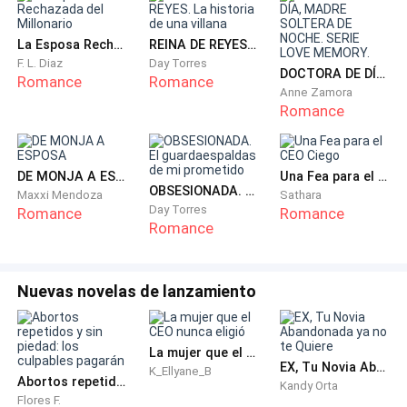
—No me digas así estando en la casa —me fulminó
La Esposa Rechazada del Millonario
REINA DE REYES. La historia de una villana
con la mirada y se puso de pie—. Nos vemos en la
F. L. Diaz
Day Torres
DOCTORA DE DÍA, MADRE SOLTERA DE NOCHE. SERIE LOVE MEMORY.
noche.
Romance
Romance
Anne Zamora
Romance
Antes de que pudiera desearle un buen día, se marchó
de casa sin añadir nada más.
DE MONJA A ESPOSA
Una Fea para el CEO Ciego
OBSESIONADA. El guardaespaldas de mi prometido
Suspiré hondo, sintiendo un dolor agudo en el centro
Maxxi Mendoza
Sathara
Day Torres
Romance
Romance
de mi pecho. A veces pienso que este matrimonio no
Romance
es más que una fachada, porque frente a los demás,
Agatha es una mujer completamente diferente. En
cambio, cuando estamos solos, su frialdad me
Nuevas novelas de lanzamiento
abruma.
La mujer que el CEO nunca eligió
Me apresuré a terminar mi desayuno y salí de casa
EX, Tu Novia Abandonada ya no te Quiere
K_Ellyane_B
rumbo a la empresa. Este día pinta largo y horrible, no
Abortos repetidos y sin piedad: los culpables pagarán
Kandy Orta
Flores F.
solo por la actitud de mi esposa, sino también por la