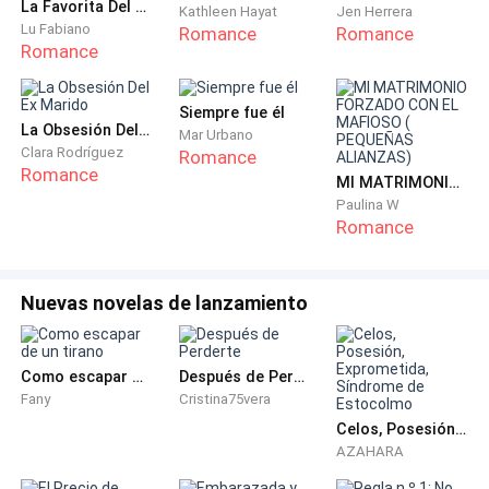
La Favorita Del CEO (Si me dices que no...)
observando como deja una rosa sobre el sepulcro.
Kathleen Hayat
Jen Herrera
Lu Fabiano
Romance
Romance
Romance
La ve secarse las lágrimas y luego ponerse en pie, el
castaño mira hacia todos lados buscando ver si
Siempre fue él
alguien la estaba esperando, pero estaba
La Obsesión Del Ex Marido
Mar Urbano
completamente sola en aquella tumba. La sigue con
Clara Rodríguez
Romance
Romance
la mirada y percibe como le cuesta alejarse de aquel
MI MATRIMONIO FORZADO CON EL MAFIOSO ( PEQUEÑAS ALIANZAS)
Paulina W
lugar.
Romance
Aurelio pestañea varias veces entre tanto no le quita
la vista a la joven, ella sigue el camino a la salida del
Nuevas novelas de lanzamiento
cementerio mientras que él no deja de verla.
—¡Señor Ferretti! ¡Señor Ferretti! —la voz de su mano
Como escapar de un tirano
Después de Perderte
Fany
Cristina75vera
derecha lo saca de su estupefacción, el castaño
Celos, Posesión, Exprometida, Síndrome de Estocolmo
reacciona y mira por encima de su hombro al chico a
AZAHARA
su lado —. Ha terminado, debo recordarle que tiene
una junta en una hora.