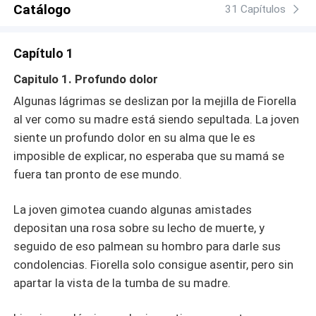
Catálogo
grandemente al CEO quien al verla después de tanto
31 Capítulos
tiempo con aquel vientre abultado lo cautivo por
completo. No lo negaba, Fiorella lo cautivo tal y cual
Capítulo 1
como era. Y desde entonces trataba de mantenerse a su
lado aunque ella siempre lo rechazara, su miedo a ser
Capitulo 1. Profundo dolor
lastimada nuevamente, pero este castaño encantador
Algunas lágrimas se deslizan por la mejilla de Fiorella
estaba dispuesto a todo por ella y por el bebé que venía
al ver como su madre está siendo sepultada. La joven
en camino. ¿Puede triunfar el amor bajo estas
siente un profundo dolor en su alma que le es
condiciones?
imposible de explicar, no esperaba que su mamá se
fuera tan pronto de ese mundo.
La joven gimotea cuando algunas amistades
depositan una rosa sobre su lecho de muerte, y
seguido de eso palmean su hombro para darle sus
condolencias. Fiorella solo consigue asentir, pero sin
apartar la vista de la tumba de su madre.