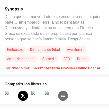
Synopsis
Dicen que el amor verdadero se encuentra en cualquier
parte… sin embargo Fiorella no lo pensaba así.
Rechazada y odiada por su única hermana Fiorella
Greco es expulsada de su propia casa por la única
persona que se hacía llamar familia. Después del
reciente fallecimiento de su madre, la hija mayor se hizo
Embarazo
Diferencia de Edad
Aventurera
como dueña de la residencia dejando a la deriva a la hija
mejor de la difunta. Desahuciada y con el alma
Amor de casados
Comedia
CEO
Drama
destrozada, Fiorella conoce a Aurelio Ferretti en un
momento importante de su vida; este CEO exitoso posee
Cautivado por una Embarazada Novelas Online Descarga gratuita de PDF
una cualidad que muchos no tienen, unos sentimientos
tan nobles que la confundían. Después de darse cuenta
Comparitr los libros en:
de que hasta la propia familia traiciona, comenzó a
pensar que no podía volver a confiar en otra persona.
Pero Aurelio se empeñaba en hacerle ver que él no
pretendía lastimarla, y menos después de darse cuenta
de ella espera un bebé. Aquel hecho estremeció