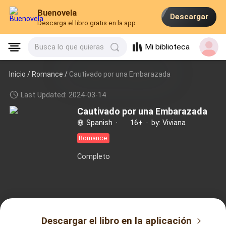
Buenovela
Descargar
Descarga el libro gratis en la app
Mi biblioteca
Busca lo que quieras
Inicio /
Romance
/
Cautivado por una Embarazada
Last Updated: 2024-03-14
Cautivado por una Embarazada
Spanish
·
16+
·
by: Viviana
Romance
Completo
Descargar el libro en la aplicación