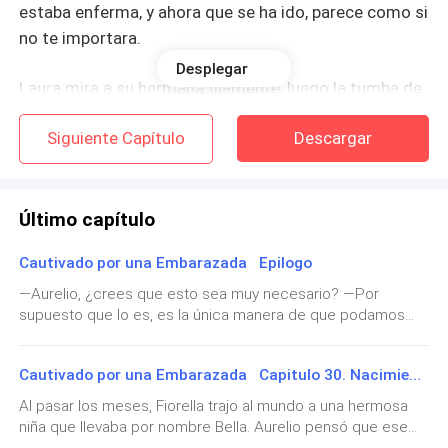
estaba enferma, y ahora que se ha ido, parece como si
no te importara.
Desplegar
Laura mira a su hermana fijamente, luego la tumba de
su madre, y vuelve a mirar a su hermana.
Siguiente Capítulo
Descargar
—Solo nos trajo problemas y deudas, ¿sabes todo lo
que debemos ahora? —Fiorella se asombra por su
respuesta, ensancha la mirada y siente mucho más
Último capítulo
dolor que antes.
Cautivado por una Embarazada Epilogo
—Laura, ¿Qué cómo puedes hablar de esa manera? Es
—Aurelio, ¿crees que esto sea muy necesario? —Por
supuesto que lo es, es la única manera de que podamos
nuestra madre la que se ha ido.
llevar el control de todo —ella observa a su esposo
atentamente. —¿Poniéndole un rastreador a Bella? —
—Ya no somos unas niñas Fiorella, ambas podemos
Cautivado por una Embarazada Capitulo 30. Nacimiento
pegunta con tono sarcástico. —Tiene 18 años, ¿Qué
mantenernos por si solas. No dependemos de nadie, y
esperas que haga? —No deberíamos abrumarla tanto, ya
Al pasar los meses, Fiorella trajo al mundo a una hermosa
será mejor que vayas buscándote un empleo, porque
tiene mucho con entrar en la universidad. —A eso es a lo
niña que llevaba por nombre Bella. Aurelio pensó que ese
que le temo. La castaña observa como su esposo hace un
todas esas deudas que mamá nos dejó no se van a