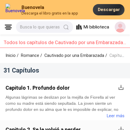
Buenovela
Descargar
Descarga el libro gratis en la app
Mi biblioteca
Busca lo que quieras
Todos los capítulos de Cautivado por una Embarazada: Capítulo 1 - Capítulo 10
Inicio /
Romance
/
Cautivado por una Embarazada /
Capítulo 1 - Capítulo 10
31 Capítulos
Capitulo 1. Profundo dolor
Algunas lágrimas se deslizan por la mejilla de Fiorella al ver
como su madre está siendo sepultada. La joven siente un
profundo dolor en su alma que le es imposible de explicar, no
esperaba que su mamá se fuera tan pronto de ese mundo. La
Leer más
joven gimotea cuando algunas amistades depositan una rosa
sobre su lecho de muerte, y seguido de eso palmean su hombro
Capitulo 2. Se le volvió a perder