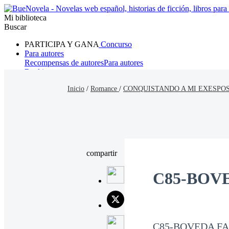
Mi biblioteca
Buscar
PARTICIPA Y GANA
Concurso
Para autores
Recompensas de autores
Para autores
Ranking
Navegar
Inicio
/
Romance
/
CONQUISTANDO A MI EXESPOS
Novelas
Cuentos Cortos
Todos
Romance
Hombre lobo
Mafia
Sistema
Fantasía
Urbano
LG
compartir
C85-BOV
C85-BOVEDA FA