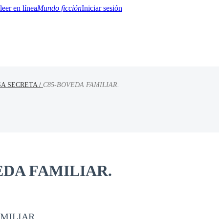
Mundo ficción
Iniciar sesión
A SECRETA /
C85-BOVEDA FAMILIAR.
BTQ+
YA/TEEN
Paranormal
Misterio/Thriller
Oriental
Juegos
Historia
MM
EDA FAMILIAR.
MILIAR.