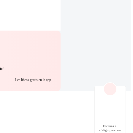
to!
Lee libros gratis en la app
Escanea el
código para leer