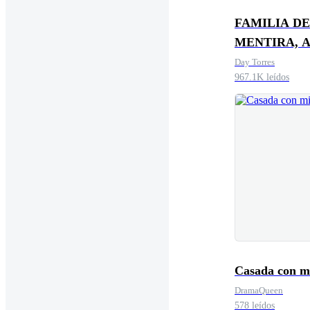
FAMILIA DE
MENTIRA, 
DE VERDAD
Day Torres
967.1K leídos
Casada con mi
DramaQueen
578 leídos