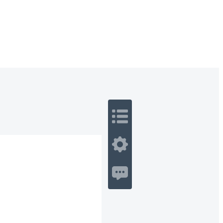
 Romance
Sci-Fi
Guerra
Otros