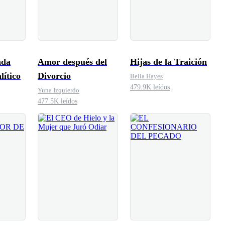
ada
Amor después del
Hijas de la Traición
ítico
Divorcio
Bella Hayes
479.9K leídos
Yuna Izquierdo
477.5K leídos