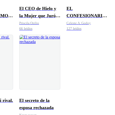
El CEO de Hielo y
EL
AMOR
la Mujer que Juró
CONFESIONARIO
Odiar
DEL PECADO
Priscila Ozilio
Celeste A. Godoy
66 leídos
127 leídos
 rival.
El secreto de la
esposa rechazada
Keyra payan