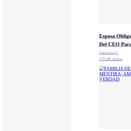
Esposa Oblig
Del CEO Paral
Valentina S.
570.8K leídos