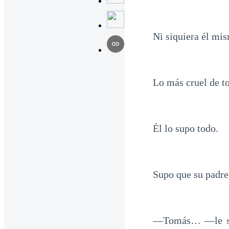
Ni siquiera él mis
Lo más cruel de t
Él lo supo todo.
Supo que su padre,
—Tomás… —le susu