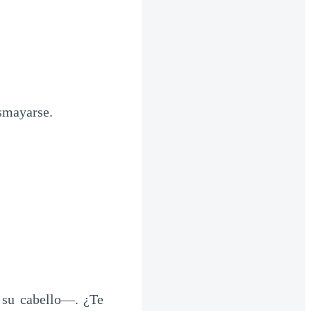
esmayarse.
 su cabello—. ¿Te