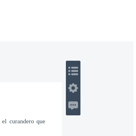
 Romance
Sci-Fi
Guerra
Otros
 el curandero que