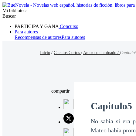
Mi biblioteca
Buscar
PARTICIPA Y GANA
Concurso
Para autores
Recompensas de autores
Para autores
Ranking
Navegar
Inicio
/
Cuentos Cortos
/
Amor contaminado /
Capitulo
Novelas
Cuentos Cortos
Todos
Romance
Hombre lobo
Mafia
Sistema
Fantasía
Urbano
LG
compartir
Capitulo5
No sabía si era 
Mateo había prome