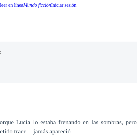
Mundo ficción
Iniciar sesión
5
BTQ+
YA/TEEN
Paranormal
Misterio/Thriller
Oriental
Juegos
Historia
MM
porque Lucía lo estaba frenando en las sombras, pero
tido traer… jamás apareció.