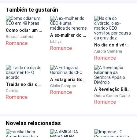
También te gustarán
Ele quase podia ouvir os pedaços de seu coração
caindo a seus pés. Só ele sabia o quanto ele havia
tentado provar a esta mulher que a amava
Como odiar um CEO em 48 horas
verdadeiramente, mas aqui estavam eles, cinco anos
A ex-mulher do CEO é uma médica de renome
Roseanaautora
LiLhyz
Romance
depois, e ela o estava rejeitando diante do mundo
No dia do divórcio, o ex-marido CEO vomitou por causa da gravidez
Romance
inteiro.
Aurora Santana
Romance
- Sabe de uma coisa, Emma? -disse ele muito
suavemente, colocando a caixinha com o anel de
A Estagiária Gordinha do CEO
noivado em um de seus bolsos. Se você não quer se
Traida no dia do casamento- O acordo.
Giulia Campos
A Revelação Bilionária da Senhora Após o Divórcio
casar eu entendo, o que me quebra os tomates é
Carolis
Romance
Quero Comer Carne
Romance
você me culpar por isso. Estou pronto agora, esta foi
Romance
minha decisão, mas certamente não vou repetir...
Então, vá se foder.
Novelas relacionadas
Elliot virou as costas para ela e saiu do restaurante