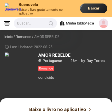
Buenovela
Baixar
Baixe o livro gratuitamente no
aplicativo
Minha biblioteca
Buscar...
Inicio /
Romance
/
AMOR REBELDE
Last Updated: 2022-08-25
AMOR REBELDE
Portuguese
·
16+
·
by: Day Torres
Romance
concluído
Baixe o livro no aplicativo