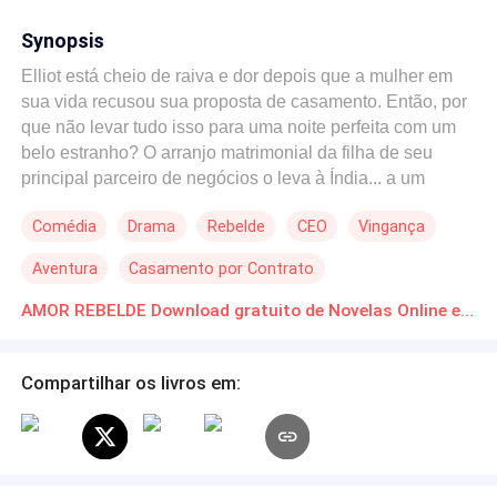
Synopsis
Elliot está cheio de raiva e dor depois que a mulher em
sua vida recusou sua proposta de casamento. Então, por
que não levar tudo isso para uma noite perfeita com um
belo estranho? O arranjo matrimonial da filha de seu
principal parceiro de negócios o leva à Índia... a um
mergulho exclusivo... a uma garrafa de bourbon... e às
Comédia
Drama
Rebelde
CEO
Vingança
pernas de uma mulher sedutora. A noite foi perfeita. O
problema veio no dia seguinte, quando ele percebeu que
Aventura
Casamento por Contrato
não tinha desonrado outra coisa senão... a noiva! Há
alguns dias, Elliot havia querido se casar com a mulher
AMOR REBELDE Download gratuito de Novelas Online em PDF
que amava, e agora foi forçado a caminhar pelo corredor
com outra para não arruinar seu nome de família. E esta
Compartilhar os livros em:
"outra"... não era uma pomba mansa. Ela era uma bomba
sangrenta que ninguém, nem mesmo seu pai, havia sido
capaz de controlar. Ele foi mergulhado na escuridão, e
ela está cheia de demônios. A questão é: quanto tempo
levará para que esse inferno arda?