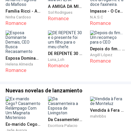
como um furacão, porque se havia algo que ele não ia
A AMIGA DA MINHA FILHA
permitir, era a mulher que ele mais amava no mundo
Família Ricci - Amante Fugitiva do Mafioso
Impasse - O Ceo arrogante e a doce faxineira.
Sol Rodrigues
perceber que ela o tinha destruído com uma única
Ninha Cardoso
N.A.S.C
Romance
Romance
Romance
palavra.
Depois do fim... Um recomeço para o CEO
DE REPENTE 30 e o presente foi um filho para o meu chefe.
Angêl López
Esposa Dominante Demais, CEO Busca Recasamento
Luna_Loh
Romance
Helena Almeida
Romance
Romance
Nuevas novelas de lanzamiento
Vendida à Fera de Monteluz
mahribbs
Da Casamenteira a Esposa de Livingston
Ex-marido Cego? Casamento Relâmpago Com Um Magnata Misterioso
Escritora Palacio
Jade Aurora