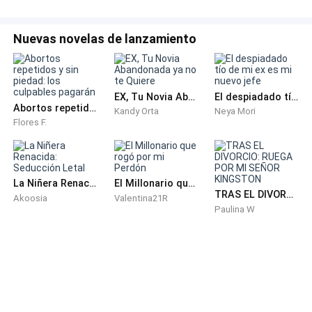
—¡Fer! —gritó, él abrió los ojos y la rubia volteó a verla.
Nuevas novelas de lanzamiento
Fernando, empujó la cabeza de la chica hacia atrás,
por poco le desprende la cervical y por poco ella no le
arranca un pedazo con los dientes.
EX, Tu Novia Abandonada ya no te Quiere
El despiadado tío de mi ex es mi nuevo jefe
Abortos repetidos y sin piedad: los culpables pagarán
—Ana, no es lo que crees —se levantó abruptamente
Kandy Orta
Neya Mori
Flores F.
del sofá cama. Intentó calmarla pero ella estaba que
echaba espuma por la boca de la rabia.
Su rostro se tornó enrojecido, las mandíbulas
La Niñera Renacida: Seducción Letal
El Millonario que rogó por mi Perdón
TRAS EL DIVORCIO: RUEGA POR MI SEÑOR KINGSTON
Akoosia
Valentina21R
sumamente contraídas y la mirada fija en su novio de
Paulina W
toda la vida.
—¡Suéltame y sal de aquí ahora mismo, con tu
mujercita! —exclamó llena de indignación y dolor.
—Mi amor, déjame explicar… —la mano de ella