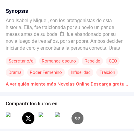
Synopsis
Ana Isabel y Miguel, son los protagonistas de esta
historia. Ella, fue traicionada por su novio un par de
meses antes de su boda. Él, fue abandonado por su
novia luego de tres años, por ser pobre. Ambos deciden
iniciar de cero y encontrar a la persona correcta. Unas
cuántas mentiras y entuertos, los llevarán a encontrarse y
Secretario/a
Romance oscuro
Rebelde
CEO
vivir experiencias inolvidables y llenas de emociones
nunca antes vividas. Al descubrirse sus secretos, los dos
Drama
Poder Femenino
Infidelidad
Traición
deciden separarse y cumplir sus objetivos, encontrar a su
pareja ideal. ¿Podrán olvidar todo lo que vivieron durante
Millonario Instantáneo
A ver quién miente más Novelas Online Descarga gratuita de PDF
ese tiempo? ¿Estarán destinados a no estar juntos?
Comparitr los libros en: