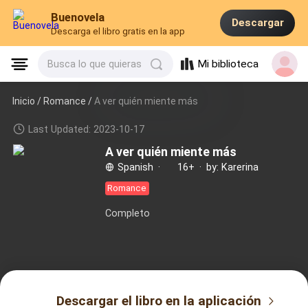
Buenovela
Descargar
Descarga el libro gratis en la app
Mi biblioteca
Busca lo que quieras
Inicio /
Romance
/
A ver quién miente más
Last Updated: 2023-10-17
A ver quién miente más
Spanish
·
16+
·
by: Karerina
Romance
Completo
Descargar el libro en la aplicación