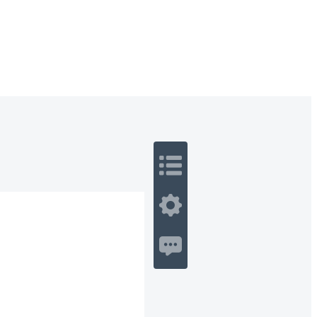
 Romance
Sci-Fi
Guerra
Otros