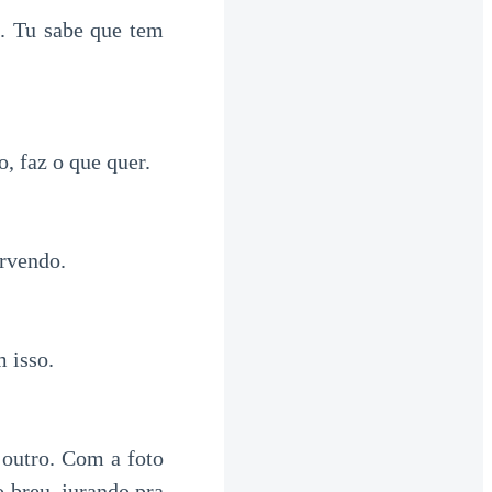
o. Tu sabe que tem
, faz o que quer.
ervendo.
 isso.
 outro. Com a foto
o breu, jurando pra