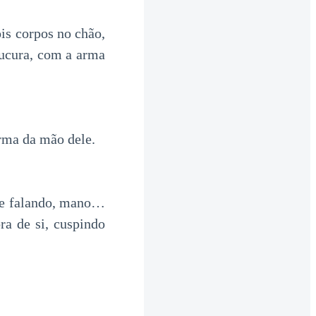
ois corpos no chão,
oucura, com a arma
rma da mão dele.
te falando, mano…
ra de si, cuspindo