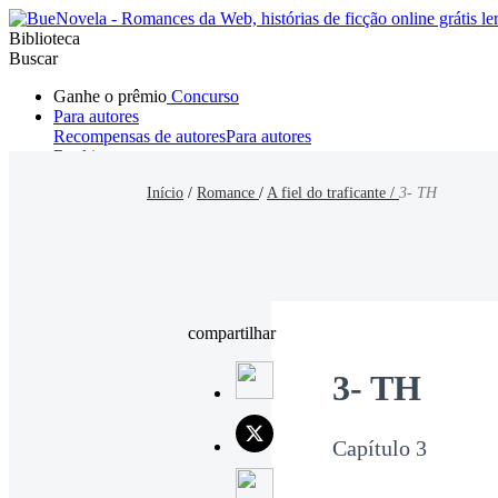
Biblioteca
Buscar
Ganhe o prêmio
Concurso
Para autores
Recompensas de autores
Para autores
Ranking
Navegar
Início
/
Romance
/
A fiel do traficante /
3- TH
Novelas
Contos Curtos
Todos
Romance
Hombre lobo
Mafia
Sistema
Fantasía
Urbano
LG
compartilhar
3- TH
Capítulo 3