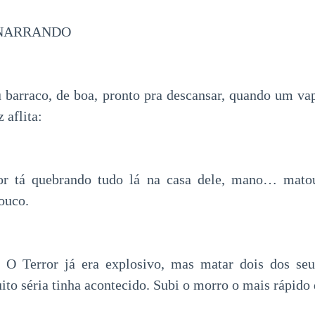
 NARRANDO
u barraco, de boa, pronto pra descansar, quando um v
 aflita:
or tá quebrando tudo lá na casa dele, mano… matou
ouco.
. O Terror já era explosivo, mas matar dois dos seu
o séria tinha acontecido. Subi o morro o mais rápido 