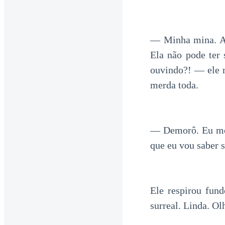
— Minha mina. A G
Ela não pode ter
ouvindo?! — ele m
merda toda.
— Demorô. Eu me
que eu vou saber s
Ele respirou fun
surreal. Linda. O