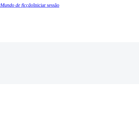
Mundo de ficção
Iniciar sessão
BTQ+
YA/TEEN
Paranormal
Misterio/Thriller
Oriental
Juegos
Historia
MM