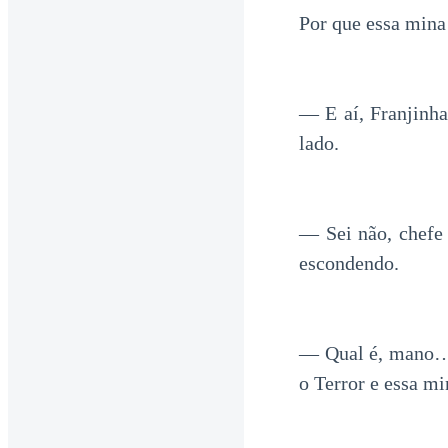
Por que essa mina 
— E aí, Franjinh
lado.
— Sei não, chefe
escondendo.
— Qual é, mano… 
o Terror e essa m