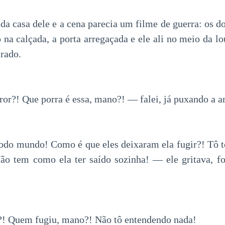
da casa dele e a cena parecia um filme de guerra: os d
 na calçada, a porta arregaçada e ele ali no meio da l
irado.
or?! Que porra é essa, mano?! — falei, já puxando a a
odo mundo! Como é que eles deixaram ela fugir?! Tô 
o tem como ela ter saído sozinha! — ele gritava, fo
! Quem fugiu, mano?! Não tô entendendo nada!