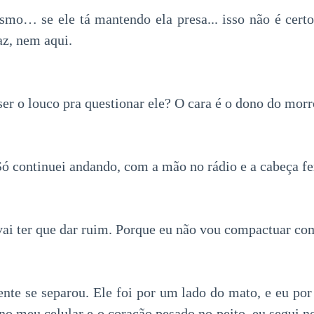
mo… se ele tá mantendo ela presa... isso não é cert
az, nem aqui.
r o louco pra questionar ele? O cara é o dono do morro
Só continuei andando, com a mão no rádio e a cabeça f
ai ter que dar ruim. Porque eu não vou compactuar com
gente se separou. Ele foi por um lado do mato, e eu por
no meu celular e o coração pesado no peito, eu segui n