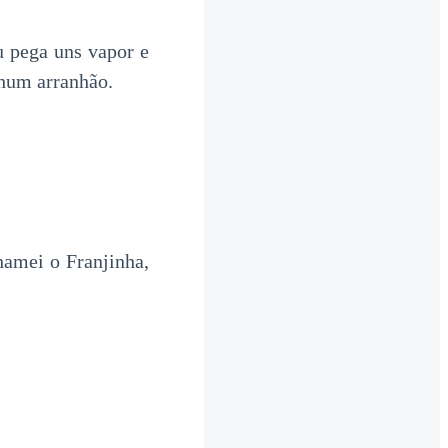
u pega uns vapor e
nhum arranhão.
hamei o Franjinha,