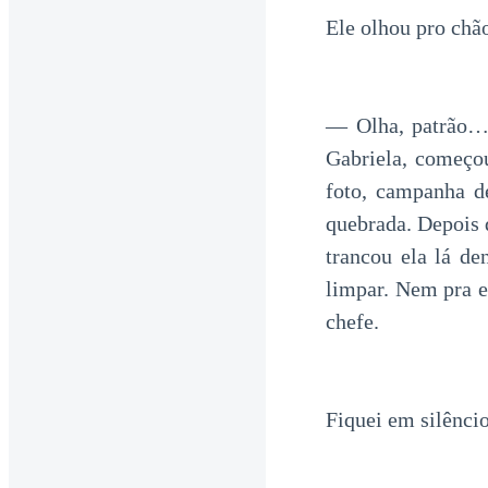
Ele olhou pro chão
— Olha, patrão… 
Gabriela, começou
foto, campanha d
quebrada. Depois 
trancou ela lá d
limpar. Nem pra e
chefe.
Fiquei em silênci