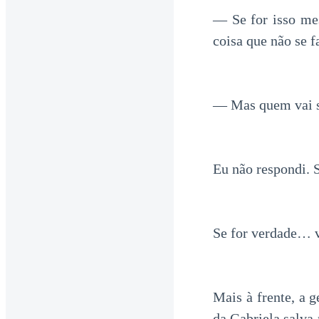
— Se for isso mes
coisa que não se f
— Mas quem vai se
Eu não respondi. 
Se for verdade… v
Mais à frente, a 
da Gabriela salva 