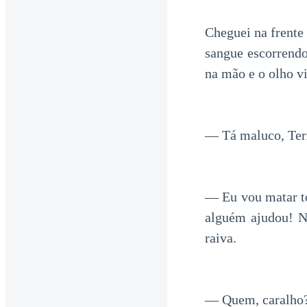
Cheguei na frente 
sangue escorrendo
na mão e o olho v
— Tá maluco, Terr
— Eu vou matar t
alguém ajudou! Nã
raiva.
— Quem, caralho?