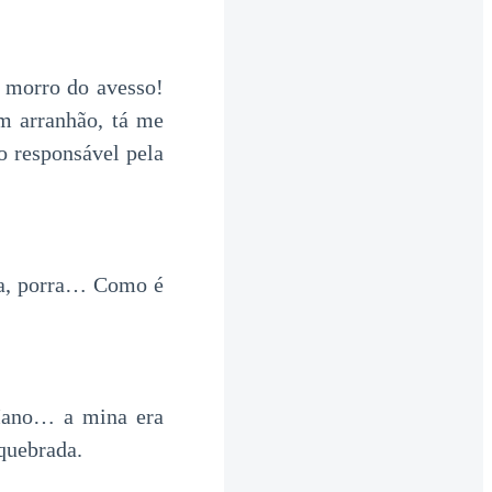
e morro do avesso!
m arranhão, tá me
o responsável pela
a, porra… Como é
 Mano… a mina era
 quebrada.