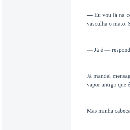
— Eu vou lá na co
vasculha o mato. 
— Já é — respondi
Já mandei mensage
vapor antigo que é
Mas minha cabeça 