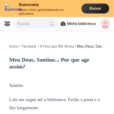
Buenovela
Baixar
Baixe o livro gratuitamente no
aplicativo
Minha biblioteca
Buscar...
Inicio
/
Fantasia
/
A Fera que Me Amou
/
Meu Deus, Santino... Por que age assim?
Meu Deus, Santino... Por que age
assim?
Santino
Lola me segue até a biblioteca. Fecho a porta e a
fito longamente.