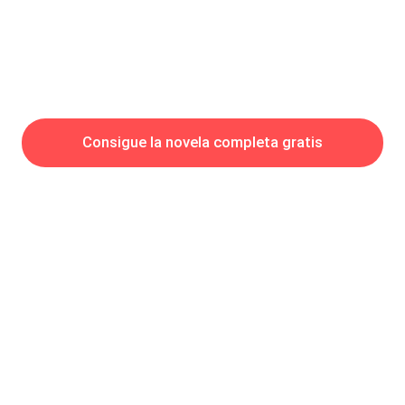
Consigue la novela completa gratis
Hot Genres
Romance
Recursos
Hombre lobo
Palabras clave
Redes Sociales
Mafia