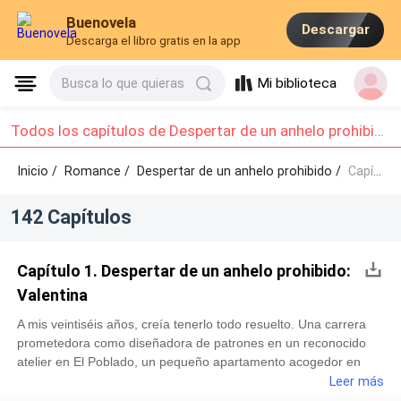
Buenovela
Descargar
Descarga el libro gratis en la app
Mi biblioteca
Busca lo que quieras
Todos los capítulos de Despertar de un anhelo prohibido: Capítulo 1 - Capítulo 10
Inicio /
Romance
/
Despertar de un anhelo prohibido /
Capítulo 1 - Capítulo 10
142 Capítulos
Capítulo 1. Despertar de un anhelo prohibido:
Valentina
A mis veintiséis años, creía tenerlo todo resuelto. Una carrera
prometedora como diseñadora de patrones en un reconocido
atelier en El Poblado, un pequeño apartamento acogedor en
Laureles con vistas parciales a las imponentes montañas de
Leer más
Medellín, y la certeza de que el amor, si llegaba, lo haría de una