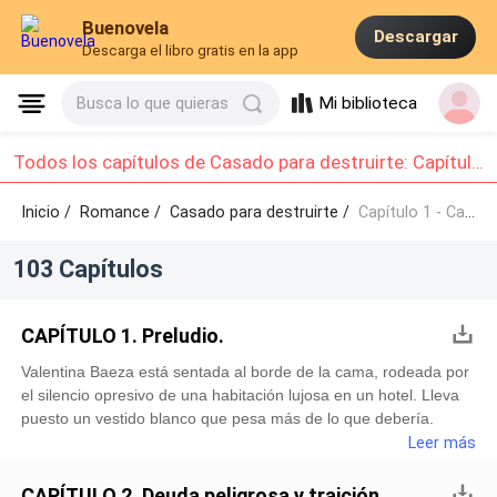
Buenovela
Descargar
Descarga el libro gratis en la app
Mi biblioteca
Busca lo que quieras
Todos los capítulos de Casado para destruirte: Capítulo 1 - Capítulo 10
Inicio /
Romance
/
Casado para destruirte /
Capítulo 1 - Capítulo 10
103 Capítulos
CAPÍTULO 1. Preludio.
Valentina Baeza está sentada al borde de la cama, rodeada por
el silencio opresivo de una habitación lujosa en un hotel. Lleva
puesto un vestido blanco que pesa más de lo que debería.
Frente a ella, el espejo le devuelve la imagen de una mujer que
Leer más
no reconoce: ojos apagados, labios tensos y un corazón
golpeando con fuerza en el pecho.La puerta se abre de golpe.
CAPÍTULO 2. Deuda peligrosa y traición.