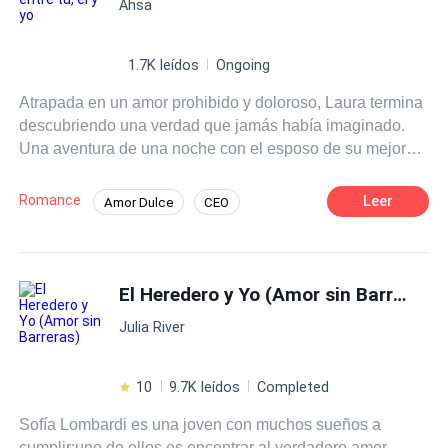
Ahsa
1.7K leídos
Ongoing
Atrapada en un amor prohibido y doloroso, Laura termina
descubriendo una verdad que jamás había imaginado.
Una aventura de una noche con el esposo de su mejor
amiga se convierte en algo que Laura no puede olvidar.
Ahora, se encuentra en una encrucijada difícil:
Romance
Leer
Amor Dulce
CEO
desgarrada entre renunciar a un amor que resulta ser
Divorcio
Amor Secreto
correspondido, o a una amistad que termina siendo
dañina. ¿Qué elegirá sacrificar Laura: el amor o la
amistad?
El Heredero y Yo (Amor sin Barreras)
Julia River
10
9.7K leídos
Completed
Sofía Lombardi es una joven con muchos sueños a
cumplir;uno de ellos es encontrar al verdadero amor.