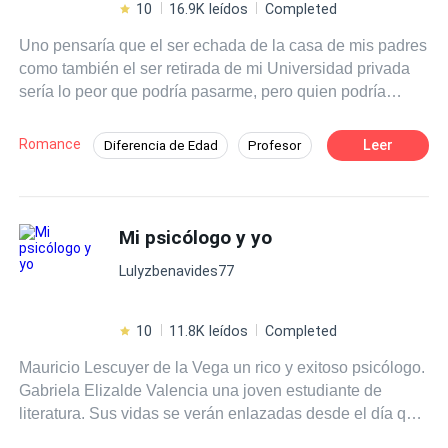
10
16.9K leídos
Completed
Uno pensaría que el ser echada de la casa de mis padres
como también el ser retirada de mi Universidad privada
sería lo peor que podría pasarme, pero quien podría
adivinar que encontraría algo mejor, o mejor dicho a
alguien que cambiaría mi vida. Mi profesor, mi apuesto
Romance
Leer
Diferencia de Edad
Profesor
como sumamente tentador profesor, me tortura con sus
POV en primera persona
Campus
miradas, me enloquece con sus toques y me derrite con
sus besos. Se que lo nuestro esta mal, pero mientras
Primer Amor
Pasión
Poder Femenino
nadie se entere de lo nuestro, seguiré demostrándole
Mi psicólogo y yo
cuanto lo adoro y amo. Lo nuestro alcanza nuevos
Lulyzbenavides77
niveles, los celos incrementan, mucho mas cuando no
puedo evitar el tener mis fan con el trabajo que tengo,
pero digo orgullosa que él es mi mayor fan, aunque….
10
11.8K leídos
Completed
Hay otros a los que temo.
Mauricio Lescuyer de la Vega un rico y exitoso psicólogo.
Gabriela Elizalde Valencia una joven estudiante de
literatura. Sus vidas se verán enlazadas desde el día que
un compañero de la universidad intenta besarla a la