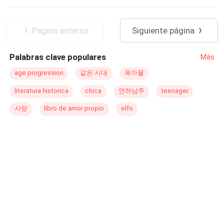
una española en Noruega si no es para pasar frío? Hasta
que un día pasó demasiado estupido donde todo lo que
Poder Femenino
Traición
me pasa no lo creo ni yo. Aventuras. Viajes en el tiempo.
Romance oscuro
Divorcio
Rebelde
Pagina anterior
Siguiente página
Y por supuesto amor. La historia es completamente mía y
no se puede copiar.
Palabras clave populares
Más
age progression
같은 시대
육아물
literatura historica
chica
연하남주
teenager
사랑
libro de amor propio
elfo