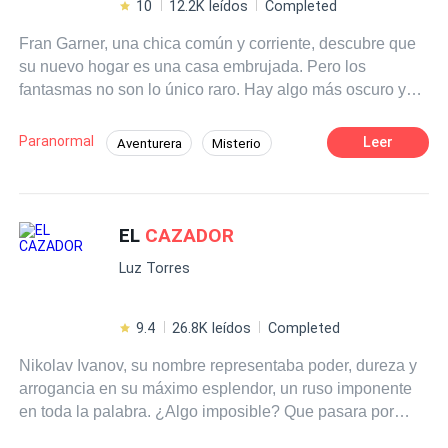
10
12.2K leídos
Completed
Fran Garner, una chica común y corriente, descubre que
su nuevo hogar es una casa embrujada. Pero los
fantasmas no son lo único raro. Hay algo más oscuro y
peligroso al acecho, y el único que puede enfrentarlo es
el rey de los
cazador
es de fantasmas, el famoso Brandon
Paranormal
Leer
Aventurera
Misterio
Price. El problema es que es la última persona a quien
Rebelde
Inteligente
Adolescente
Fran quisiera pedirle ayuda. Así que es imposible
predecir lo que pasará cuando tengan que aunar
Superpoder
esfuerzos para solucionar este problema. Y después.
EL
CAZADOR
Especialmente después.
Luz Torres
9.4
26.8K leídos
Completed
Nikolav Ivanov, su nombre representaba poder, dureza y
arrogancia en su máximo esplendor, un ruso imponente
en toda la palabra. ¿Algo imposible? Que pasara por
desapercibido en algún lugar. ¿Sus mayores fans? Toda