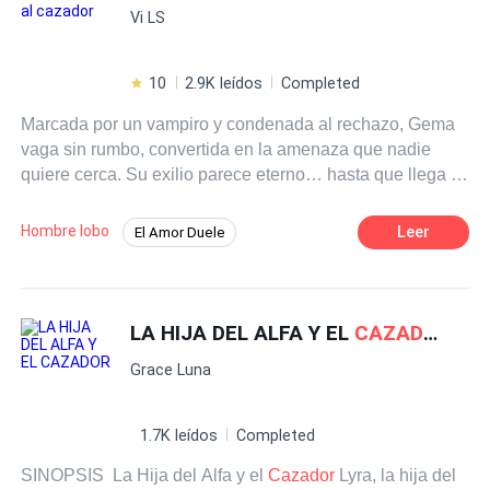
Vi LS
10
2.9K leídos
Completed
Marcada por un vampiro y condenada al rechazo, Gema
vaga sin rumbo, convertida en la amenaza que nadie
quiere cerca. Su exilio parece eterno… hasta que llega al
territorio de la manada Sangre Carmesí, una ciudad
donde la oscuridad gobierna y nada es lo que parece.
Hombre lobo
Leer
El Amor Duele
Allí, entre
cazador
es, cambiaformas y vampiros, Gema
Hombres lobo
Poder Femenino
deberá luchar para quedarse… enfrentándose no solo a
criaturas oscuras, sino también a un
cazador
que la odia
Dominante
Cazador
Licántropo
tanto como la necesita.
LA HIJA DEL ALFA Y EL
CAZADOR
Rechazo
De Odio al Amor
Grace Luna
1.7K leídos
Completed
SINOPSIS La Hija del Alfa y el
Cazador
Lyra, la hija del