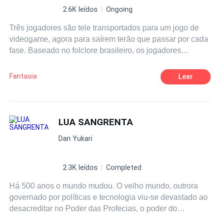
2.6K leídos
Ongoing
Três jogadores são tele transportados para um jogo de
videogame, agora para saírem terão que passar por cada
fase. Baseado no folclore brasileiro, os jogadores
passarão pelas lendas e criaturas míticas que fazem
parte do imaginário popular.
Fantasia
Leer
LUA SANGRENTA
Dan Yukari
2.3K leídos
Completed
Há 500 anos o mundo mudou. O velho mundo, outrora
governado por políticas e tecnologia viu-se devastado ao
desacreditar no Poder das Profecias, o poder do
Despertar das Trevas. Os arcebispos sob o comando do