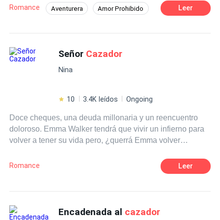
la población femenina y gran parte de la población
Romance
Leer
Aventurera
Amor Prohibido
masculina también. Era un hombre arrebatadoramente
De Odio al Amor
Hombres lobo
sexy, era el pecado hecho persona y sabía de antemano
que saldría herida en cuanto sucumbiera a la tentación
Romance oscuro
Mujeriego
que ese hombre representaba, pero…entre más
Señor
Cazador
Amor de casados
Heredero / Heredera
prohibido era estar con él, más excitante resultaba
CEO
Nina
nuestros encuentros. Él era el
cazador
… y yo su presa.
10
3.4K leídos
Ongoing
Doce cheques, una deuda millonaria y un reencuentro
doloroso. Emma Walker tendrá que vivir un infierno para
volver a tener su vida pero, ¿querrá Emma volver
después de todo eso?
Romance
Leer
Encadenada al
cazador