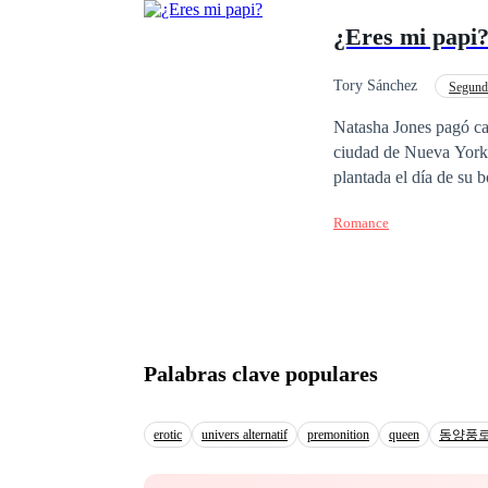
pasillo es un mensaje,
¿Eres mi papi
cadena. ¿Hasta dónde l
debería estar fuera de
de una obsesión que n
Tory Sánchez
Segund
Venganza
Natasha Jones pagó ca
ciudad de Nueva York. 
plantada el día de su 
novia y un boleto de a
Romance
pintoras más destacad
cinco años más tarde 
descubrir que aquel dí
Palabras clave populares
erotic
univers alternatif
premonition
queen
동양풍