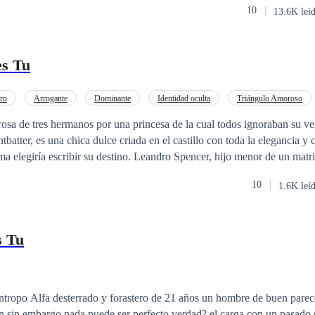
10
13.6K leí
es Tu
ro
Arrogante
Dominante
Identidad oculta
Triángulo Amoroso
osa de tres hermanos por una princesa de la cual todos ignoraban su v
 destino. Leandro Spencer, hijo menor de un matrimonio alemán,
jos de los más grandes magnates del país. Un tipo frío y calculador del cual
10
1.6K leí
do lo que había hecho a su corta edad. Aún destinados a sus futuros, ellos
r lo que realmente el destino reparaba para ellos...
s Tu
opo Alfa desterrado y forastero de 21 años un hombre de buen parece
n sin embargo nada puede ser perfecto verdad? el carga con un pasado 