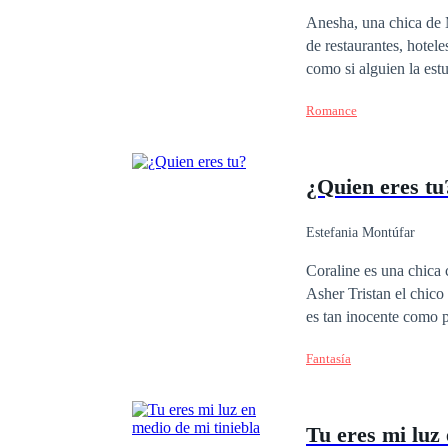
Arrogante
Domin
Anesha, una chica de M
de restaurantes, hotel
como si alguien la est
manda cartas, flores, 
Romance
Marcus.Sebastián un c
estar. Pero el solo ti
Anesha Carter.Las cos
¿Quien eres tu
verla feliz con otra pe
hacer lo peor...
Estefania Montúfar
Coraline es una chica 
Asher Tristan el chico
es tan inocente como p
Fantasía
Tu eres mi luz 