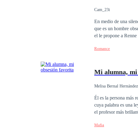
Cam_23i
En medio de una silenciosa gue
que es un hombre obsesionad
el le propone a Renne una tregua pero, ¿a qué 
su hijo osea Oliver, no debe saber que el,
Romance
lugar por medio de Oli
Mi alumna, mi 
Melisa Bernal Hernández
Él es la persona más r
cuya palabra es una ley
el profesor más brilla
lucha por salir de la 
Mafia
puede poseer... ni dej
estudios, se transfor