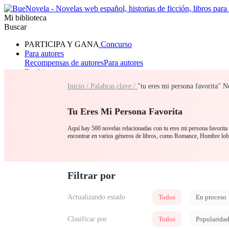
Mi biblioteca
Buscar
PARTICIPA Y GANA
Concurso
Para autores
Recompensas de autores
Para autores
Ranking
Navegar
Inicio /
Palabras clave /
"tu eres mi persona favorita" 
Novelas
Cuentos Cortos
Todos
Romance
Hombre lobo
Mafia
Sistema
Fantasía
Urbano
LG
Tu Eres Mi Persona Favorita
Aquí hay 500 novelas relacionadas con tu eres mi persona favorita p
encontrar en varios géneros de libros, como Romance, Hombre 
Filtrar por
Actualizando estado
Todos
En proceso
Clasificar por
Todos
Popularida