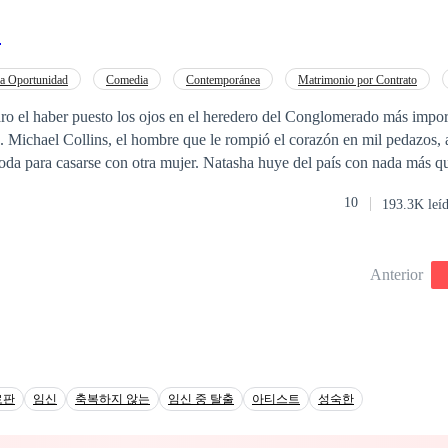
 cada lección privada es una trampa, y cada gesto de "protección" es en
?
legará el hombre más peligroso de la ciudad para hacer suya a la únic
 su alcance? Y, cuando ella descubra la verdadera identidad de su mento
o conoce límites?
a Oportunidad
Comedia
Contemporánea
Matrimonio por Contrato
ro el haber puesto los ojos en el heredero del Conglomerado más impor
Michael Collins, el hombre que le rompió el corazón en mil pedazos, a
boda para casarse con otra mujer. Natasha huye del país con nada más q
vión con destino a París, donde logra resurgir de sus cenizas convirtién
10
193.3K leí
as del momento. Michael Collins no estaba preparado para volver a ver
de aquel fatídico día que su vida cambió. Y mucho menos estaba prepar
a no solo perdió a Natasha, sino algo mucho más importante y valioso.
Anterior
로판
임신
축복하지 않는
임신 중 탈출
아티스트
성숙한