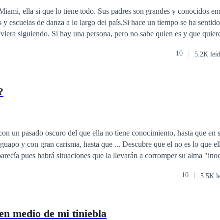
ante
CEO
iami, ella si que lo tiene todo. Sus padres son grandes y conocidos e
es y escuelas de danza a lo largo del país.Si hace un tiempo se ha sentid
uviera siguiendo. Si hay una persona, pero no sabe quien es y que quiere
chocolates, pequeños detalles. Esto le hace tener problemas en su actual 
10
5.2K leí
hico de solo 25 años, es un hombre muy guapo, un hombre que cualquie
ene ojos para una chica, su mayor obsesión, la misma chica que conoció e
as que siente Sebastián por Anesha son muchas que lo volvió loco y no
?
rsona que no sea el. El es el indicado para ella, eso lo condujo a lo peor
con un pasado oscuro del que ella no tiene conocimiento, hasta que en s
 guapo y con gran carisma, hasta que ... Descubre que el no es lo que ell
arecía pues habrá situaciones que la llevarán a corromper su alma "ino
10
5.5K l
en medio de mi tiniebla