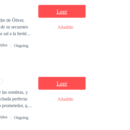
Leer
Añadido
eídos
Ongoing
Leer
 las sombras, y
achada perfecta:
Añadido
ro prometedor, que
 de deseo que no
eídos
Ongoing
al con sus
cada mirada en el