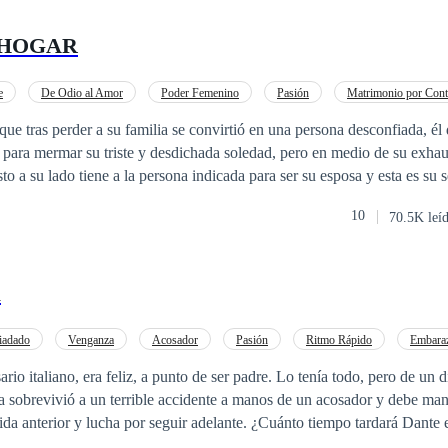
 HOGAR
e
De Odio al Amor
Poder Femenino
Pasión
Matrimonio por Cont
rencia de Edad
POV en primera persona
que tras perder a su familia se convirtió en una persona desconfiada, él
para mermar su triste y desdichada soledad, pero en medio de su exha
to a su lado tiene a la persona indicada para ser su esposa y esta es su s
abajando para él desde hace años, una inexperta que todo lo que sabe lo
10
70.5K leí
á dispuesta Valeria Rivas a aceptar la propuesta de su frío jefe Michae
o algo más que no sea una relación meramente laboral. Será que el CEO 
que tiene un corazón, y que puede ser tan cálido como Valeria jamás l
u
hermosa secretaria tienen más en común de lo que pensó, porque ambos
mparten emociones y sentimientos que los une.
iadado
Venganza
Acosador
Pasión
Ritmo Rápido
Embara
io italiano, era feliz, a punto de ser padre. Lo tenía todo, pero de un dí
na sobrevivió a un terrible accidente a manos de un acosador y debe man
cha por seguir adelante. ¿Cuánto tiempo tardará Dante en encontrarla?
e que el amor que se tuvieron aún está presente?