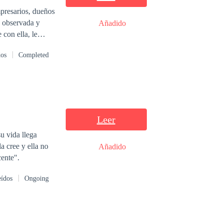
mpresarios, dueños
o observada y
Añadido
 con ella, le
pareja
dos
Completed
r chica querría
n primaria
 puede, no quiere
, una obsesión y
Leer
u vida llega
a cree y ella no
Añadido
cente".
eídos
Ongoing