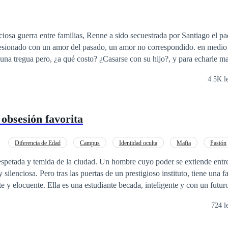
rra entre familias, Renne a sido secuestrada por Santiago el padre de Óliver,
o con un amor del pasado, un amor no correspondido. en medio de su secuestro
costo? ¿Casarse con su hijo?, y para echarle mas sal a la herida,
 la ha secuestrado. Renne utiliza eso a su favor, y planea salir de ese
4.5K l
ver, aunque nadie le advirtió que su traicionero corazón se enamoraría.
obsesión favorita
Diferencia de Edad
Campus
Identidad oculta
Mafia
Pasión
espetada y temida de la ciudad. Un hombre cuyo poder se extiende entre
 silenciosa. Pero tras las puertas de un prestigioso instituto, tiene una f
nte y elocuente. Ella es una estudiante becada, inteligente y con un futu
pobreza. Para él, es un rayo de luz en su mundo de oscuridad, un objeto
724 l
ar libre. Lo que comenzó como una atención especial, un cuidado patern
mó en una obsesión que consume cada uno de sus pensamientos. Ahora, 