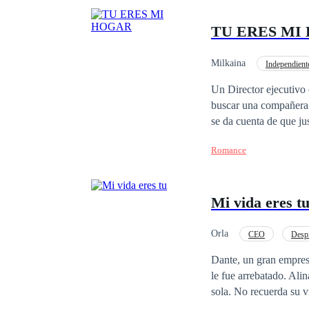
TU ERES MI
Milkaina
Independient
Secretario/a
Dife
Un Director ejecutivo 
buscar una compañera 
se da cuenta de que jus
chica que ha estado tr
Romance
él. Sin embargo, estar
le ha mostrado afecto 
empezará a demostrar 
Mi vida eres t
descubra que él y su 
mundo tan distinto co
Orla
CEO
Desp
Dante, un gran empresar
le fue arrebatado. Ali
sola. No recuerda su vida anterior y lu
¿Cómo la convencerá d