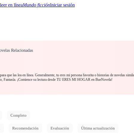
Mundo ficción
Iniciar sesión
Novelas Relacionadas
BTQ+
YA/TEEN
Paranormal
Misterio/Thriller
Oriental
Juegos
Historia
MM
ara que las lea en línea. Generalmente, tu eres mi persona favorita o historias de novelas simil
lobo, Fantasía. ¡Comience su lectura desde TU ERES MI HOGAR en BueNovela!
Completo
d
Recomendación
Evaluación
Última actualización