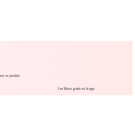
 Romance
Sci-Fi
Guerra
Otros
ares se pueden
Lee libros gratis en la app