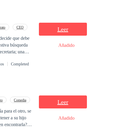
rato
CEO
Leer
 decide que debe
ustiva búsqueda
Añadido
ecretaria; una
 aprendió junto a
dos
Completed
l Dubois que nunca
frío y distante
o imaginó, cuando
 viviendo en un
zo
Comedia
Leer
a para el otro, se
tener a su hijo
Añadido