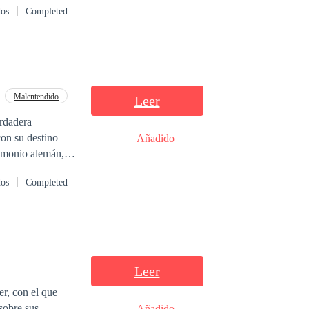
dos
Completed
Malentendido
Leer
erdadera
Añadido
dos
Completed
Leer
r, con el que
sobre sus
Añadido