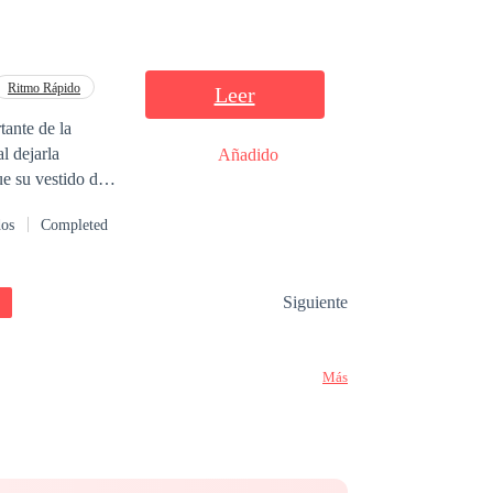
 realidad una
a persona que
r, ¿podrá escapar
Ritmo Rápido
Leer
tante de la
l dejarla
Añadido
ue su vestido de
dose en una de las
dos
Completed
 a Natasha Jones
ado para
Siguiente
Más