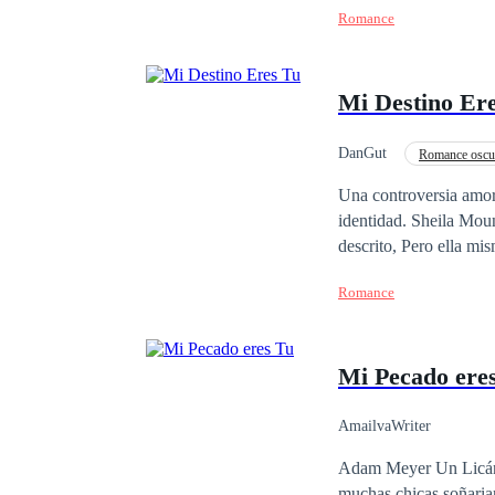
Romance
Mi Destino Er
DanGut
Romance oscu
Realeza
Una controversia amor
identidad. Sheila Mountbatter, es una chica dulce criada en el castillo con toda la elegancia y con su destino
descrito, Pero ella misma elegiría escribir su
tiene 2 hermanos, hijos de los hi
Romance
nadie tendría la menor idea de to
nunca podrían descubri
Mi Pecado ere
AmailvaWriter
Adam Meyer Un Licántr
muchas chicas soñaria