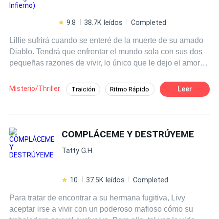
9.8
38.7K leídos
Completed
Lillie sufrirá cuando se enteré de la muerte de su amado
Diablo. Tendrá que enfrentar el mundo sola con sus dos
pequeñas razones de vivir, lo único que le dejo el amor
de su vida. Mientras los líderes de las otras mafias se
enteran de la muerte de Dante, eso solo ocasionará más
Misterio/Thriller
Leer
Traición
Ritmo Rápido
problemas en ese mundo peligroso. Una revelación,
Romance oscuro
Venganza
asesinos y más rivalidad, todo por poseer el puesto del
Diablo de Italia.
Contemporánea
Mafia
COMPLÁCEME Y DESTRÚYEME
Tatty G.H
10
37.5K leídos
Completed
Para tratar de encontrar a su hermana fugitiva, Livy
aceptar irse a vivir con un poderoso mafioso cómo su