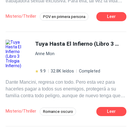
trabajadora sexual exclusiva. Para ella, tal vez la vida
tome un rumbo peligroso al lado de Demián... O quizá, su
destino sea aún más electrizante.
Misterio/Thriller
Leer
POV en primera persona
Venganza
Amor Prohibido
CEO
Ritmo Rápido
Mafia
Romance oscuro
Tuya Hasta El Infierno (Libro 3 Trilogia Infierno)
Diferencia de Edad
Independiente
Anne Mon
9.9
32.8K leídos
Completed
Dante Mancini, regresa con todo. Pero esta vez para
hacerles pagar a todos sus enemigos, protegerá a su
familia contra todo peligro, aunque de nuevo tenga que
arriesgar su vida. Ahora volverá con más furia y crueldad.
Y esta vez no estará solo, su mujer, su fiera la dama de la
Misterio/Thriller
Leer
Romance oscuro
mafia italiana estará con él. Pero una decisión forzada,
Pasión
Mafia
Traición
Venganza
hará que su relación pierda fuerza, tanto… que podrá en
riesgo su amor. Seguirán enfrentando muchos obstáculos
Embarazo
POV en primera persona