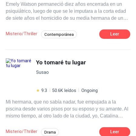
Emely Watson permaneció diez años encerrada en un
psiquiátrico, luego de que se le imputara a la corta edad
de siete años el homicidio de su media hermana de un
año. Cometió un error, y lo pagó con la oportunidad de
tener una infancia normal.Pero ahora, diez años más
Misterio/Thriller
Leer
Contemporánea
tarde, se le presenta la oportunidad de tener una vida
Pasión
POV en tercera persona
normal; volver a casa con su familia, recuperar a sus
amigos de la infancia e incluso enamorarse por primera
vez. Tantas emociones, tantas nuevas experiencias, toda
Yo tomaré tu lugar
una vida por delante. La única pregunta es si ella estará a
Susao
la altura de todo eso, ya que siente que, en esa casa, los
fantasmas del pasado la acosan. Emely comprenderá por
las malas, que no todo es lo que aparenta ser, y que la
9.3
50.6K leídos
Ongoing
vida fuera del psiquiátrico es más dura de lo que ella
Mi hermana, que no sabía nadar, fue empujada a la
creía.
piscina desde varios pisos por su esposo y su amante. Al
mismo tiempo, al otro lado de la ciudad, yo, Catalina
Cruz, sufrí un accidente de coche. Creí que todo
terminaba ahí. Cuando desperté, algo no encajaba: la voz
Misterio/Thriller
Leer
Drama