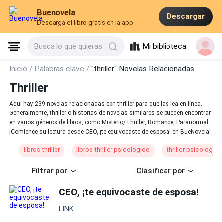
Buenovela
Descargar
Descarga el libro gratis en la app
Mi biblioteca
Busca lo que quieras
Inicio /
Palabras clave /
"thriller" Novelas Relacionadas
Thriller
Aquí hay 239 novelas relacionadas con thriller para que las lea en línea.
Generalmente, thriller o historias de novelas similares se pueden encontrar
en varios géneros de libros, como Misterio/Thriller, Romance, Paranormal.
¡Comience su lectura desde CEO, ¡te equivocaste de esposa! en BueNovela!
libros thriller
libros thriller psicologico
thriller psicologico
Filtrar por
Clasificar por
CEO, ¡te equivocaste de esposa!
LINK