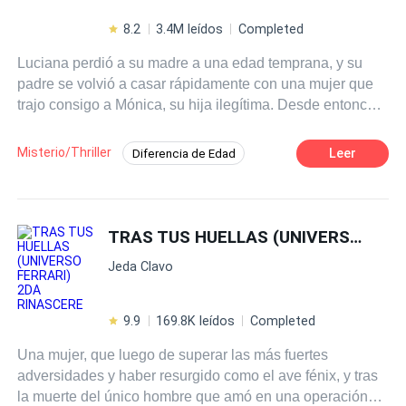
8.2
3.4M leídos
Completed
Luciana perdió a su madre a una edad temprana, y su
padre se volvió a casar rápidamente con una mujer que
trajo consigo a Mónica, su hija ilegítima. Desde entonces,
su vida se convirtió en un tormento bajo la crueldad de su
madrastra, quien no solo la maltrataba a ella, sino
Misterio/Thriller
Leer
Diferencia de Edad
también a Pedro, su hermano menor, quien sufre de
Contemporánea
Agente
autismo. Desesperada por conseguir dinero para el
tratamiento médico de su hermano, Luciana se ve
obligada a seguir las órdenes de su madrastra y sustituir
TRAS TUS HUELLAS (UNIVERSO FERRARI) 2DA RINASCERE
a Mónica para vender su cuerpo a un hombre
Jeda Clavo
repugnante. Sin embargo, en su nerviosismo, Luciana se
equivoca de habitación y se encuentra con un hombre
que había sido drogado. En la oscuridad, ese hombre
9.9
169.8K leídos
Completed
siente una conexión especial con ella, que lo convence
Una mujer, que luego de superar las más fuertes
de que ha encontrado a su amor destinada. Pero al día
adversidades y haber resurgido como el ave fénix, y tras
siguiente, una serie de malentendidos lo lleva a confundir
la muerte del único hombre que amó en una operación
a Luciana con otra persona, y le promete matrimonio a la