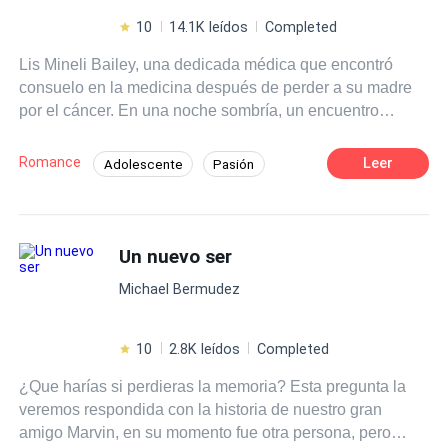
10
14.1K leídos
Completed
Lis Mineli Bailey, una dedicada médica que encontró
consuelo en la medicina después de perder a su madre
por el cáncer. En una noche sombría, un encuentro
inesperado con el enigmático cardiólogo Jack Peterson
da inicio a una apasionada pasión. Sin embargo, cuando
Romance
Leer
Adolescente
Pasión
la obsesión de Acácia amenaza con separarlos y un
Independiente
Poder Femenino
trágico accidente sugiere que Jack ha desaparecido, el
destino parece cruel. ¿Qué sucedió realmente? ¿Quién
Doctor
Contemporánea
está detrás de estos eventos misteriosos? En una historia
Un nuevo ser
de emocionantes giros, amor verdadero y valentía ante el
Michael Bermudez
destino, "Un nuevo comienzo" nos lleva a cuestionar si el
final es solo el comienzo de algo aún más profundo.
Prepárate para un cautivador viaje lleno de secretos y
10
2.8K leídos
Completed
descubrimientos.
¿Que harías si perdieras la memoria? Esta pregunta la
veremos respondida con la historia de nuestro gran
amigo Marvin, en su momento fue otra persona, pero