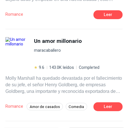
hombre dominante descubrirá que ha estado enamorado
tener: Un corazón nuevo.
de ella por mucho tiempo aunque.. ¿ será suficiente pedir
Romance
Leer
perdón?
Un amor millonario
maracaballero
9.6
143.0K leídos
Completed
Molly Marshall ha quedado devastada por el fallecimiento
de su jefe, el señor Henry Goldberg, de empresas
Goldberg, una importante y reconocida exportadora de
vino. Molly sin darse cuenta ha quedado en medio de una
incómoda posición entre los dos nietos herederos del
Romance
Leer
Amor de casados
Comedia
imperio, Sebastian es el vicepresidente y el nieto menor,
Millonario Instantáneo
Pasión
una de sus tareas es cuidar de Molly contra toda aquella
persona que busca hacerle daño, mientras que Henry, el
Chico malo
CEO
Secretario/a