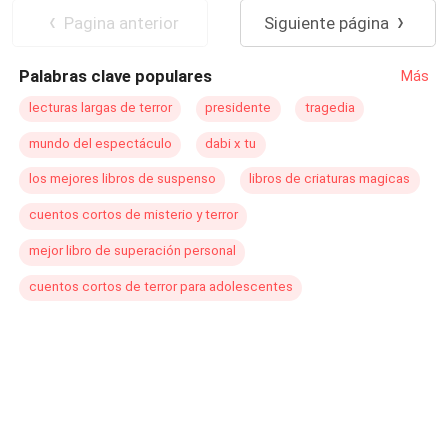
nieto mayor vive en otro continente, quién está ahora
Romance oscuro
Pagina anterior
Siguiente página
prometido con una importante modelo, tienen que viajar
para el funeral y la lectura del testamento, pero todo se
Palabras clave populares
Más
volverá un lío cuando este se entere que su abuelo ha
dejado un contrato millonario nada menos que para su
lecturas largas de terror
presidente
tragedia
asistente, Molly Marshall.
mundo del espectáculo
dabi x tu
los mejores libros de suspenso
libros de criaturas magicas
cuentos cortos de misterio y terror
mejor libro de superación personal
cuentos cortos de terror para adolescentes