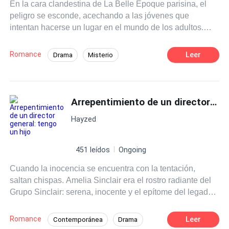
En la cara clandestina de La Belle Époque parisina, el
peligro se esconde, acechando a las jóvenes que
intentan hacerse un lugar en el mundo de los adultos.
Damián lo sabe mejor que nadie. Cuando conoce a Alba,
algo se despierta dentro de él. Un capricho o una
Romance
Leer
Drama
Misterio
obsesión que lo lleva a querer protegerla con su vida...
Amor dulce
Chica buena
Hasta de la propia viuda de su padre, Madame Lamere.
¿Qué secretos esconde Damián? ¿Se llevará a cabo el
Heredero / Heredera
Identidad oculta
plan de Madame Lamere o Alba estará a salvo?
Arrepentimiento de un director general: tengo un hijo
Desafío a las Expectativas
Primer Amor
Giro Argumental
Hayzed
451 leídos
Ongoing
Cuando la inocencia se encuentra con la tentación,
saltan chispas. Amelia Sinclair era el rostro radiante del
Grupo Sinclair: serena, inocente y el epítome del legado
de su familia. Alexander Durand, por su parte, era el
motor de Avalon Holdings: irresistiblemente atractivo,
Romance
Leer
Contemporánea
Drama
despiadadamente encantador y un magnate empresarial