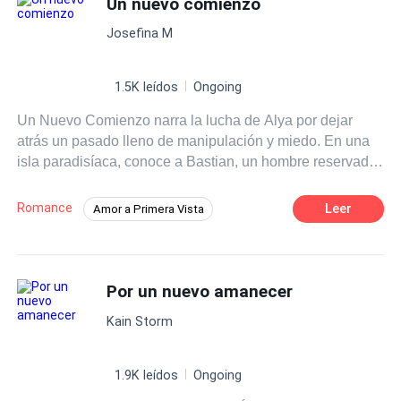
Un nuevo comienzo
Secretario/a
Heredero / Heredera
además se encontró rodeada de un sinfín de
Embarazo
Josefina M
pretendientes. Él, consumido por el arrepentimiento, la
presionó contra la pared, sus ojos reflejando profundo
pesar. —Todo lo que soy y todo lo que tengo es tuyo,
1.5K leídos
Ongoing
¿aceptarías casarte conmigo? —Ella, luciendo una
Un Nuevo Comienzo narra la lucha de Alya por dejar
sonrisa deslumbrante, respondió. —Lo siento, permíteme
atrás un pasado lleno de manipulación y miedo. En una
seguir mi camino, estás interrumpiendo mi buena suerte
isla paradisíaca, conoce a Bastian, un hombre reservado
en el amor.
que sueña con el amor verdadero. Juntos enfrentan
secretos, desconfianzas y la sombra de una madre
Romance
Leer
Amor a Primera Vista
controladora. ¿Podrán superar los obstáculos y construir
Aventurera
Chica buena
una vida juntos, o el pasado será más fuerte que el amor?
Una historia de segundas oportunidades que te atrapará
Identidad oculta
desde el inicio.
Por un nuevo amanecer
Kain Storm
1.9K leídos
Ongoing