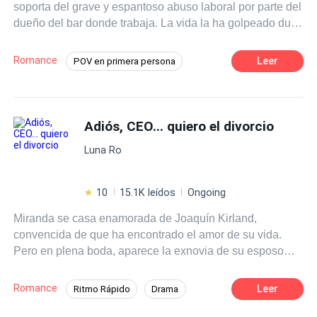
soporta del grave y espantoso abuso laboral por parte del
escapatoria.
dueño del bar donde trabaja. La vida la ha golpeado duro
hasta que conoce al enigmático y prestigioso James Volk,
un hombre que pone su mundo patas para arriba, luego
Romance
Leer
POV en primera persona
de detener su intento de
suicidio
. Este logra salvarla de
Diferencia de Edad
Traición
su intento de
suicidio
, pero ¿la ha salvado por completo?
Romance oscuro
Dominante
CEO
Adiós, CEO... quiero el divorcio
Amor Prohibido
Poder Femenino
Identidad oculta
Luna Ro
10
15.1K leídos
Ongoing
Miranda se casa enamorada de Joaquín Kirland,
convencida de que ha encontrado el amor de su vida.
Pero en plena boda, aparece la exnovia de su esposo
declarando que aún lo ama. Lo que debería ser el inicio
de su felicidad se convierte en el principio de su caída.
Romance
Leer
Ritmo Rápido
Drama
En la noche de bodas, Daniela finge un intento de
Poder Femenino
CEO
Dominante
suicidio
, y Joaquín corre hacia ella sin mirar atrás,