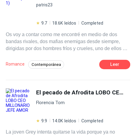
patris23
9.7
18.6K leídos
Completed
Os voy a contar como me encontré en medio de dos
bandas rivales, dos mafias enemigas desde siempre,
dirigidas por dos hombres fríos y crueles, uno de ellos mi
padre; organizó mi asesinato. El otro es Marcus Moretti,
mi marido , el hombre que se casó conmigo y me engañó
Romance
Leer
Contemporánea
y al día siguiente de nuestra boda me lo contó todo y me
Matrimonio Exprés
Venganza
dejó con el corazón destrozado. No podía hacer otra cosa
más que simular un
suicidio
y largarme lejos de ellos dos.
Ritmo Rápido
De Odio al Amor
Mafia
Lejos de las drogas, de los asesinatos y del hombre
El pecado de Afrodita LOBO CEO MILLONARIO JEFE AMOR
Romance oscuro
dueño de mi corazón. Mía Carusso dejará de existir esta
Florencia Tom
noche. Tal vez debería haberme ido más lejos porque no
sé en que momento, meses después nos encontramos
cara a cara y el dolor y la venganza vuelven a
9.9
14.0K leídos
Completed
encontrarme . La única diferencia es que ahora Marcus
La joven Grey intenta quitarse la vida porque ya no
no piensa volver a perderme de vista. No tengo