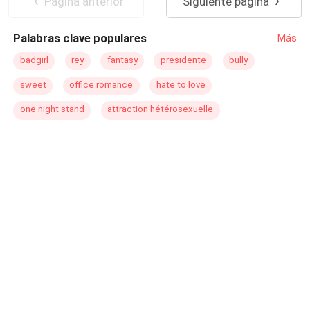
Pagina anterior
Siguiente página
Palabras clave populares
Más
badgirl
rey
fantasy
presidente
bully
sweet
office romance
hate to love
one night stand
attraction hétérosexuelle