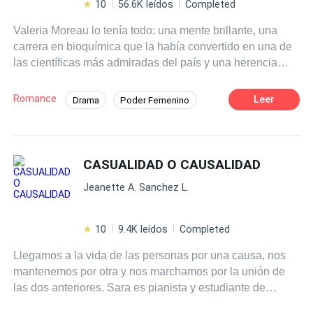
10
56.6K leídos
Completed
Valeria Moreau lo tenía todo: una mente brillante, una
carrera en bioquímica que la había convertido en una de
las científicas más admiradas del país y una herencia
multimillonaria que le aseguraba una vida sin
preocupaciones. Pero su mundo perfecto se derrumba
Romance
Leer
Drama
Poder Femenino
cuando su esposo —el hombre en quien más confiaba—
Tristeza
CEO
la traiciona y le arrebata todo en el divorcio: su fortuna, su
reputación y su estabilidad emocional. Hundida en la
Protagonista con enfermedad terminal
desesperación, decide acabar con su vida… hasta que,
CASUALIDAD O CAUSALIDAD
Esposo en Coma
Infidelidad
Divorcio
en la oscuridad de un puente, se cruza con otro
Venganza
Jeanette A. Sanchez L.
desconocido que, como ella, está listo para saltar.
Damian es un hombre de mirada gris y pasado
enigmático que también ha perdido su propósito. Esa
10
9.4K leídos
Completed
noche, el puente se convierte en un campo de batalla
Llegamos a la vida de las personas por una causa, nos
entre el cinismo y la desesperanza, la ironía y el llanto, la
mantenemos por otra y nos marchamos por la unión de
vida y la muerte. Entre insultos, confesiones y silencios
las dos anteriores. Sara es pianista y estudiante de
incómodos, ambos descubren que tienen más en común
medicina, quien durante sus vacaciones conoce a Daniel,
de lo que imaginan: dos almas al borde del abismo,