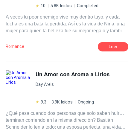
historia de amor. El libro es básicamente una comedia
10
5.8K leídos
Completed
narrada en primera persona por Agatha, encontrarás
A veces tu peor enemigo vive muy dentro tuyo, y cada
romance y situaciones cómicas.
lucha es una batalla perdida. Así es la vida de Nina, una
mujer para quien la belleza fue su mejor regalo y también
su peor castigo. La vida fue siempre demasiado con qué
lidiar, pero su mente se encargó de protegerla. ¿Podrá
Romance
Leer
protegerla de sí misma? ¿Te atreves a dar un paseo por
la oscuridad? Entrar en una mente enferma es fácil. Lo
difícil es salir.
Un Amor con Aroma a Lirios
Day Arels
9.3
3.9K leídos
Ongoing
¿Qué pasa cuando dos personas que solo saben huir…
terminan corriendo en la misma dirección? Bastián
Schneider lo tenía todo: una esposa perfecta, una vida
planificada, un apellido que pesa más que el oro. Hasta