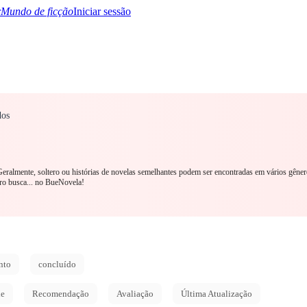
Mundo de ficção
Iniciar sessão
dos
TQ+
YA/TEEN
Paranormal
Mistério/Thriller
Oriental
Jogos
História
MM R
 Geralmente, soltero ou histórias de novelas semelhantes podem ser encontradas em vários gêne
ro busca... no BueNovela!
nto
concluído
de
Recomendação
Avaliação
Última Atualização