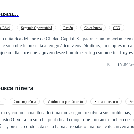
usca...
de Edad
Segunda Oportunidad
Pasión
Chica buena
CEO
a niña rica del norte de Ciudad Capital. Su padre es un importante emp
que su padre le presenta al enigmático, Zeus Dimitrios, un empresario apu
 que oculta hace que la joven desee huir de él y finja su muerte. Troy e
años que perdió a su esposa y ahora desea rehacer su vida junto a una n
10
10.4K lei
a insólita para vivir una intensa historia de amor y peligro.
usca niñera
ra
Contemporánea
Matrimonio por Contrato
Romance oscuro
Pe
cia de Edad
tema y con una cuantiosa fortuna que asegura resolverá sus problemas,
emás, tiene una pequeña de cinco años a la que no tiene ni idea de có