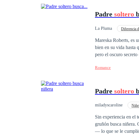
Padre
soltero
b
La Pluma
Diferencia 
Mareska Roberts, es un
bien en su vida hasta 
pero el oscuro secreto
con una hija de siete 
Romance
destino los une de form
Padre
soltero
b
miladyscaroline
Niñe
Comedia
Diferen
Sin experiencia en el 
gruñón busca niñera. Cristo Oliveira no solo ha perdido a la mujer que juró amar incluso después de la muerte
— lo que se le cumplió —, pues la condenada se la había arrebatado una noche de aniversario en un terrible
accidente, sino que ad