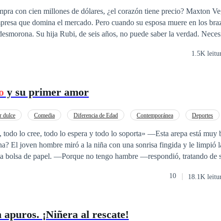
Matrimonio por Contrato
Verdad Oculta
ra con cien millones de dólares, ¿el corazón tiene precio? Maxton Veg
mpresa que domina el mercado. Pero cuando su esposa muere en los bra
desmorona. Su hija Rubi, de seis años, no puede saber la verdad. Nece
a pagar lo que sea necesario para dársela. Cien millones de dólares. Ese
1.5K leitu
z es una traductora sin futuro, atrapada entre la pobreza y la desespera
 Cuando el CEO más poderoso de la ciudad le ofrece una fortuna, cree q
costo: debe someterse a cirugía plástica completa para convertirse en el
o
y su primer amor
años viviendo como el fantasma de otra mujer. Cinco años siendo madr
s durmiendo junto a un hombre que la mira con deseo pero la llama por
n es brutal: meses de cirugías que borran su rostro original, entrenamie
 dulce
Comedia
Diferencia de Edad
Contemporánea
Deportes
da palabra, cada suspiro de una mujer que nunca conoció. Karla Jiméne
o
, todo lo cree, todo lo espera y todo lo soporta» —Esta arepa está muy 
ugar nace Rebeca Vega. Pero cuando Rubi corre a sus brazos gritando 
a? El joven hombre miró a la niña con una sonrisa fingida y le limpió l
uando Maxton la mira con una hambre que va más allá del contrato, Kar
n la bolsa de papel. —Porque no tengo hambre —respondió, tratando de 
ostro por dinero, pero está entregando su corazón sin querer.
ado al mirar de soslayo aquella comida, que lucía deliciosa y que su 
10
18.1K leitu
o, incluyendo su estabilidad
 apuros. ¡Niñera al rescate!
e empiezan a aflorar por encima de sus complejos. Él le rompió el corazón en el