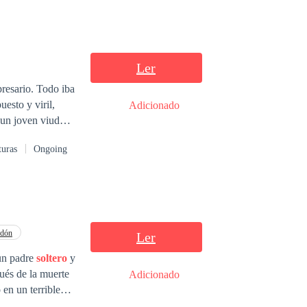
Ler
resario. Todo iba
esto y viril,
Adicionado
s un joven viudo
ueva mujer. El
turas
Ongoing
rdón
Ler
 un padre
soltero
y
Adicionado
mo cuidar ni mucho