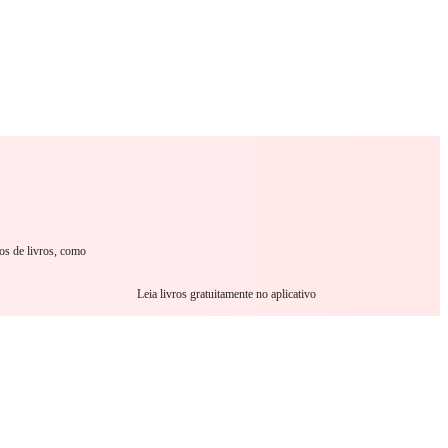
omance
Sci-Fi
Guerra
Outro
ros de livros, como
Leia livros gratuitamente no aplicativo