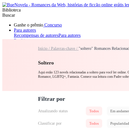
Biblioteca
Buscar
Ganhe o prêmio
Concurso
Para autores
Recompensas de autores
Para autores
Ranking
Navegar
Início /
Palavras-chave /
"soltero" Romances Relaciona
Novelas
Contos Curtos
Todos
Romance
Lobisomem
Máfia
Sistema
Fantasia
Urbano
LGB
Soltero
Aqui estão 123 novels relacionadas a soltero para você ler online.
Romance, LGBTQ+, Fantasia. Comece sua leitura com Padre solte
Filtrar por
Atualizando status
Todos
Em andame
Classificar por
Todos
Popularida