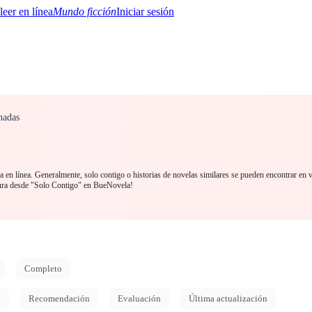
Mundo ficción
Iniciar sesión
nadas
BTQ+
YA/TEEN
Paranormal
Misterio/Thriller
Oriental
Juegos
Historia
MM
a en línea. Generalmente, solo contigo o historias de novelas similares se pueden encontrar en 
tura desde "Solo Contigo" en BueNovela!
Completo
d
Recomendación
Evaluación
Última actualización