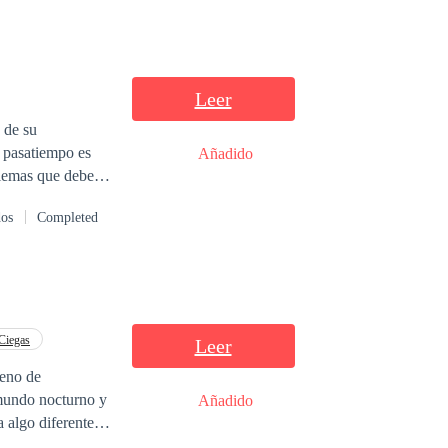
Leer
o pasatiempo es
Añadido
blemas que deben
ntra de la familia
dos
Completed
 Ciegas
Leer
leno de
l mundo nocturno y
Añadido
a algo diferente