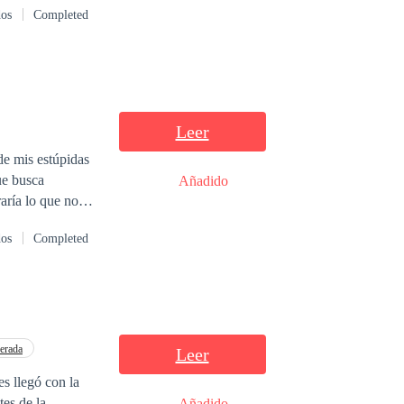
dos
Completed
 dureza, pero su
Leer
de mis estúpidas
ue busca
Añadido
aría lo que no
erminamos en una
dos
Completed
s, sin saber qué
nerada
Leer
tes de la
Añadido