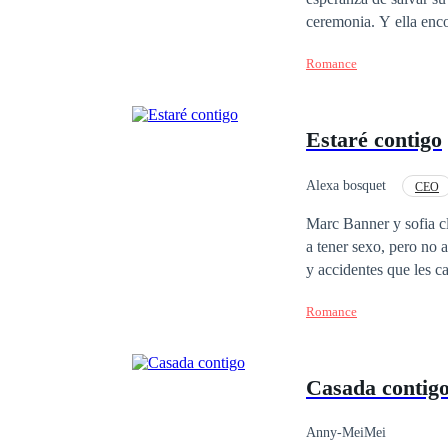
ceremonia. Y ella encontró la nota. Andrés Córdova, el hermano del
Pero no la despidió. L
Romance
una fortuna. La abuela
ocultarse. Paula aceptó
cuando se mudó a la ma
Estaré contigo
comenzaron a salir a l
alguien quiere silenci
Alexa bosquet
CEO
Contemporánea
Marc Banner y sofia cl
a tener sexo, pero no acaba ahí. Pasan por un sin número de experiencias negativas, incluyendo malentendidos
y accidentes que les c
puede romperlo.
Romance
Casada contig
Anny-MeiMei