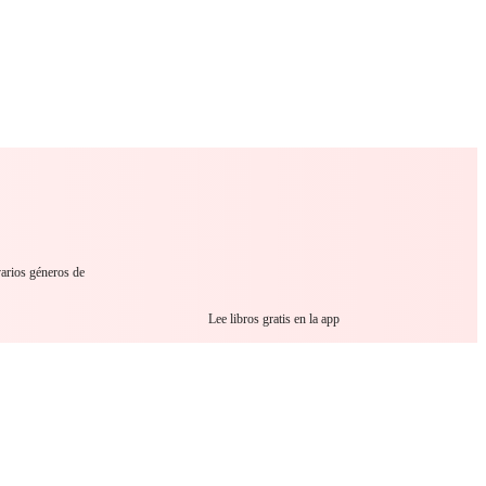
 Romance
Sci-Fi
Guerra
Otros
varios géneros de
Lee libros gratis en la app