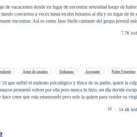
aje de vacaciones donde en lugar de encontrar serenidad luego de haber 
dando conciertos a veces hasta en dos horarios al día y en lugar de de 
saste encontrar. Así es como Jane Stelle cantante del grupo juvenil m
metida con un tritón, una criatura mitad humano mitad pez, que ella pe
7.7K leí
s de hadas. Jared Jhonnes es un tritón que termina enamorado de Jane l
haber sido arrastrada por las olas y en la ley de las sirenas ser visto p
la única forma de que sus padres no asesinen a Jane para seguir guarda
te asegurando que en realidad Jane es su prometida y que revelo el secre
ne podrá responder a los sentimientos de Jared y vivir juntos como una 
endiente
Amor de casados
Embarazo
Arrogante
Poder Femenino
Doctor
Ritmo Rápido
ió el maltrato psicológico y físico de su padre, quien la culpa de la muerte de
mayor prometió volver por ella pero nunca lo hizo, un día decide esca
 hace creer que esta enamorado pero solo la quiere para vender su virg
 30 años a odiado a las
10
54.4K leí
u madre, hasta que unos ojos verdes lo obsesionan. Charly el asistente
quien cambia su nombre a violeta, ¿Lo mejor? el hermano de Candy la
ue Amir su mejor amigo, embarazo a su hermana, ¿queréis saber que más
o