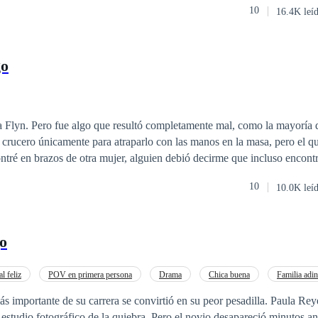
10
16.4K leí
a, enigmática, controladora, calculadora, maneja su empresa con mucha
cia y una
 está por separarlos... ¿Puede la
go
 el pasado más fuerte que un posible futuro? Pierre y Alexa, dos vidas y un
a Flyn. Pero fue algo que resultó completamente mal, como la mayoría 
se crucero únicamente para atraparlo con las manos en la masa, pero el q
ntré en brazos de otra mujer, alguien debió decirme que incluso encontr
o hui de ahí me caí del barco junto con un malhumorado engreído y t
10
10.0K leí
 salir, ahora solo nos queda esperar... y mientras tanto estamos perdido
o
al feliz
POV en primera persona
Drama
Chica buena
Familia adi
monio por Contrato
Primer Amor
Amor Prohibido
 estudio fotográfico de la quiebra. Pero el novio desapareció minutos an