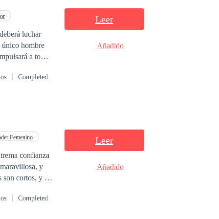
or
Leer
 deberá luchar
al único hombre
Añadido
impulsará a tomar
ará sus propios
dos
Completed
oder Femenino
Leer
xtrema confianza
 maravillosa, y
Añadido
 son cortos, y las
de que tiene
dos
Completed
conocía. Ella no
ue le hubiese