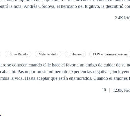
 fugitivo, la descubrió con el mensaje.
e hizo una propuesta imposible de rechazar, fingir ser su pareja durante
2.4K leí
 de Andrés se está muriendo y su último deseo es verlo feliz. El escánd
, las reglas fueron claras, nada de enamorarse, ni de preguntas sobre Álvar
nsión familiar, las caricias fingidas comenzaron a sentirse reales, los s
a luz, y lo que empezó como una mentira se convirtió en una trampa mo
arlos y el amor que nunca debió nacer puede ser su única salvación… o
Ritmo Rápido
Malentendido
Embarazo
POV en primera persona
Mujeriego
Independiente
arc se conocen cuando el le hace el favor a un amigo de cuidar de su 
ambia la vida. Hasta aceptar que están enamorados. Cuando el amor es f
10
12.8K leí
o