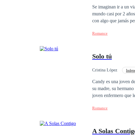
Se imaginan ir a un vi
mundo casi por 2 años 
con algo que jamás pen
actualmente es compro
Romance
existían en los cuento
salvado de ahogarse al 
suceso imperdonable y 
Solo tú
su existencia les mien
con ella. ¿Será que Ja
Cristina López
Indep
Romance oscuro
Candy es una joven de 18 que sufr
su madre, su hermano 
joven enfermero que le
postor, Amir es ese hombre, rico empresario pero con un problema, a punto de cumplir
Romance
mujeres por culpa de s
se enamora de Candy, 
¿Lo peor? Se entera q
A Solas Contig
¿podrás hacerlo?