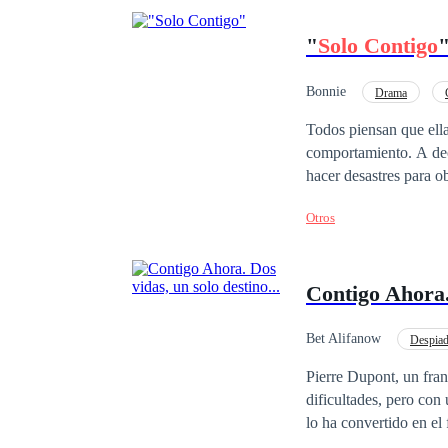
"
Solo Contigo
Bonnie
Drama
Todos piensan que ella es así de reb
comportamiento. A dec
hacer desastres para 
ser solucionados por A
Otros
lagos tendrá que olvidarse de su car
Contigo Ahora. 
Bet Alifanow
Despia
De Odio al Amor
Pierre Dupont, un fran
dificultades, pero con
lo ha convertido en el
en su vida, y no sabe lo cerca que está p