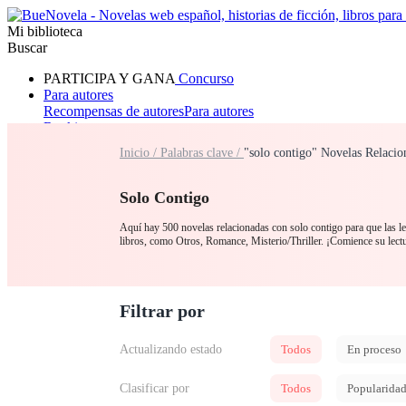
Mi biblioteca
Buscar
PARTICIPA Y GANA
Concurso
Para autores
Recompensas de autores
Para autores
Ranking
Navegar
Inicio /
Palabras clave /
"solo contigo" Novelas Relacio
Novelas
Cuentos Cortos
Todos
Romance
Hombre lobo
Mafia
Sistema
Fantasía
Urbano
LG
Solo Contigo
Aquí hay 500 novelas relacionadas con solo contigo para que las le
libros, como Otros, Romance, Misterio/Thriller. ¡Comience su lec
Filtrar por
Actualizando estado
Todos
En proceso
Clasificar por
Todos
Popularida