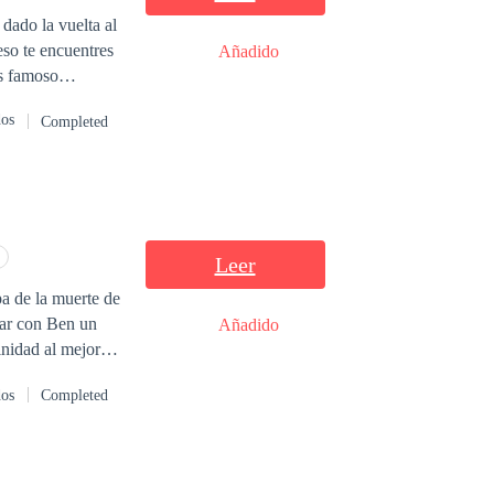
dado la vuelta al
eso te encuentres
Añadido
ás famoso
nsaba que solo
dos
Completed
uego de haberla
or un humano es un
ndo el secreto de
to para casarse
verdadera pareja?
Leer
par con Ben un
Añadido
inidad al mejor
dos
Completed
 de Amir también
 está buscando.
 pasa? Solo tú...