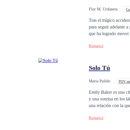
Flor M. Urdaneta
Co
Diferencia de Edad
Tras el trágico accide
para seguir adelante a
que ha logrado mover e
la decisión que marcar
Romance
demonios y hará lo nec
Solo Tú
Maria Pulido
POV en 
Romance oscuro
Emily Baker es una chi
y una sonrisa en los l
una relación con la qu
noticias malas llegan 
Romance
conciencia, le anunci
sabe si el golpe que s