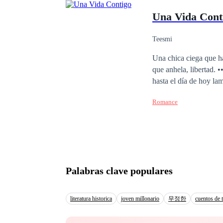
ocultado su noviazgo f
Una Vida Cont
esté siendo arrebatad
Teesmi
Una chica ciega que ha
que anhela, libertad. ••• Eloise Bennett cumple seis años de haber perdido la vista a causa de un accidente que
hasta el día de hoy l
reglas impuestas por s
Romance
conoce en plena vía pú
sin nada a cambio, unas 
heredero de la aerolín
reputación y una pelig
objetivos. Juntos, afrontan una aventura que tiene todas las de perder desde el primer momento en que sus
manos se tocan. Ponien
Palabras clave populares
de terceros. Individuo
literatura historica
joven millonario
무정한
cuentos de t