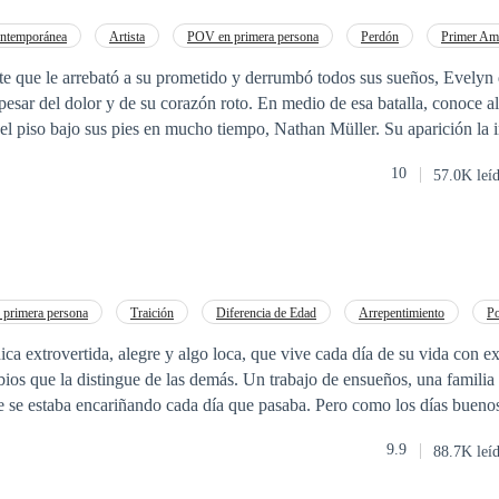
ntemporánea
Artista
POV en primera persona
Perdón
Primer Am
Romance oscuro
nte que le arrebató a su prometido y derrumbó todos sus sueños, Evelyn
 pesar del dolor y de su corazón roto. En medio de esa batalla, conoce 
l piso bajo sus pies en mucho tiempo, Nathan Müller. Su aparición la 
á un nuevo rumbo en su vida. Dispuesto a todo por ella, Nathan enfrent
10
57.0K leí
esario para ganarse un lugar en su corazón.
primera persona
Traición
Diferencia de Edad
Arrepentimiento
P
ca extrovertida, alegre y algo loca, que vive cada día de su vida con e
abios que la distingue de las demás. Un trabajo de ensueños, una familia
e se estaba encariñando cada día que pasaba. Pero como los días buenos
sin anestesia, se entera de que Alexander Salvatore, su mejor amigo des
9.9
88.7K leí
a su compromiso con una mujer que ella jamás había oído mencionar, ni 
u pecho sintió es debido a que ya no sabe quién es Alex, o el hecho de q