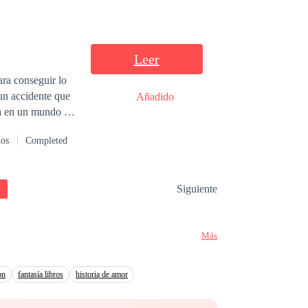
amigo del alma, le
Leer
ara conseguir lo
Añadido
da en un mundo de
ímites cuando
dos
Completed
que le promete,
na mala
Siguiente
e alcanzar sus
 pasadas a causa
Más
on
fantasía libros
historia de amor