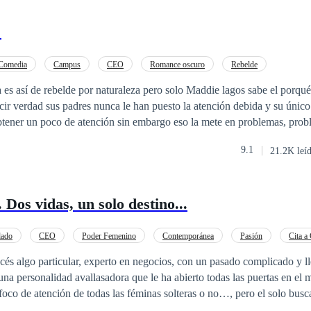
"
Comedia
Campus
CEO
Romance oscuro
Rebelde
elde por naturaleza pero solo Maddie lagos sabe el porqué de su
ir verdad sus padres nunca le han puesto la atención debida y su únic
obtener un poco de atención sin embargo eso la mete en problemas, pro
arón Braun un excelente arquitecto el cual por razones personales en co
9.1
21.2K leí
rera para forjarse como escolta y así ser uno de los escoltas de la familia
lagos y cumplir su objetivo. ¿Será que sus planes lo hagan caer en su propia trampa?
Dos vidas, un solo destino...
dado
CEO
Poder Femenino
Contemporánea
Pasión
Cita a
Rebelde
cés algo particular, experto en negocios, con un pasado complicado y l
 una personalidad avallasadora que le ha abierto todas las puertas en e
 foco de atención de todas las féminas solteras o no…, pero el solo busc
or encontrarlo… Alexa Gupalova, publicista de profesión, a sus 29