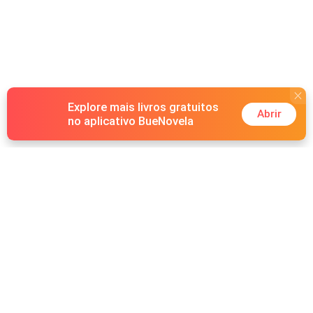
Explore mais livros gratuitos
Abrir
no aplicativo BueNovela
Hot Genres
Romance
Recursos
Lobisomem
Palavras-chave
Redes sociais
Máfia