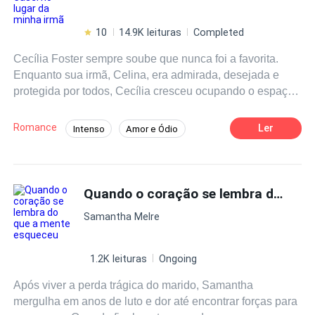
10
14.9K leituras
Completed
Cecília Foster sempre soube que nunca foi a favorita.
Enquanto sua irmã, Celina, era admirada, desejada e
protegida por todos, Cecília cresceu ocupando o espaço
que sobrava — inclusive no amor. Prestes a se casar, ela
acreditava finalmente ter conquistado algo só seu… até
Romance
Ler
Intenso
Amor e Ódio
descobrir que seu noivo estava tendo um caso com a
Marido Carinhoso
CEO
Implacável
própria irmã. Traída, humilhada e descartada, Cecília vê
sua vida sair completamente do controle no mesmo
Protagonista feminina doce e otimista
momento em que um homem ainda mais perigoso entra
Quando o coração se lembra do que a mente esqueceu
Casamento Relâmpago
Traição
em cena. Temido no mundo dos negócios, conhecido por
Noiva Substituta
Samantha Melre
destruir tudo o que toca, o poderoso CEO que domina o
mercado não faz pedidos… ele faz exigências. E a dele é
clara: Ele quer Cecília como esposa. Determinada a
1.2K leituras
Ongoing
escapar daquele destino, Cecília toma uma decisão
Após viver a perda trágica do marido, Samantha
desesperada e coloca Celina em seu lugar, acreditando
mergulha em anos de luto e dor até encontrar forças para
que nunca mais teria que lidar com aquele homem. Mas,