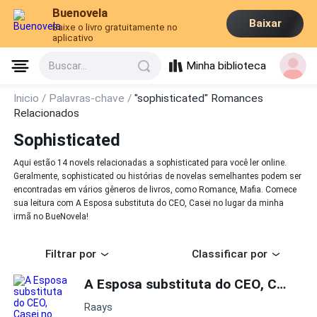
Buenovela
Baixar
Baixe o livro gratuitamente no
aplicativo
Minha biblioteca
Buscar...
Inicio /
Palavras-chave /
"sophisticated" Romances
Relacionados
Sophisticated
Aqui estão 14 novels relacionadas a sophisticated para você ler online.
Geralmente, sophisticated ou histórias de novelas semelhantes podem ser
encontradas em vários gêneros de livros, como Romance, Mafia. Comece
sua leitura com A Esposa substituta do CEO, Casei no lugar da minha
irmã no BueNovela!
Filtrar por
Classificar por
A Esposa substituta do CEO, Casei no lugar da minha irmã
Raays