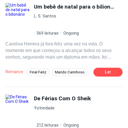
Um bebê de natal para o bilionário
L. S. Santos
569 leituras
Ongoing
Carolina Herrera já fora feliz uma vez na vida. O
momento em que começou a alcançar todos os seus
sonhos, segurando mais um diploma em mãos, foi
quando se sentiu mais realizada. Entretanto, os ciclos da
vida giram, e ela se viu em uma fase crítica. Com a
Romance
Ler
Final Feliz
Marido Carinhoso
empresa de seu pai sendo saqueada por um de seus
Boa Menina
Bilionário
melhores amigos, a família foi levada à beira da falência.
Como uma boa filha, Carolina desejava encontrar uma
Fiel e Dedicado
Amor Após o Casamento
forma de ajudá-los. Foi então que Thiago surgiu em sua
De Férias Com O Sheik
Casamento por Contrato
Gravidez
vida com uma proposta tentadora: sua família injetaria
Yotrindade
dinheiro para salvar os Herrera. O que Carolina não
sabia era que aquele acordo marcava o início de sua
descida ao inferno. Os motivos de Thiago para propor um
212 leituras
Ongoing