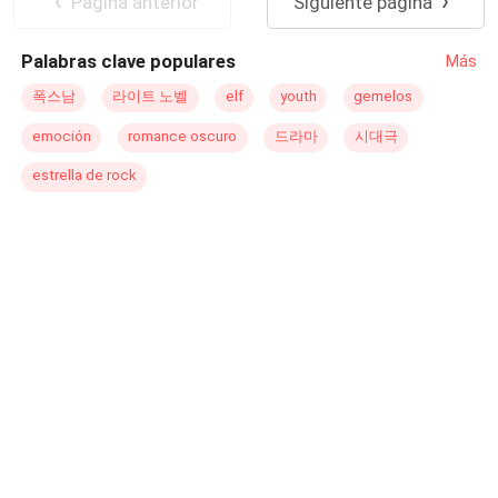
Pagina anterior
Siguiente página
duque enigmático y honorable. Sin embargo, su pasado
no la deja en paz, y un inesperado regreso amenaza con
Palabras clave populares
Más
desenterrar secretos y pasiones que podrían cambiar su
vida para siempre.
폭스남
라이트 노벨
elf
youth
gemelos
emoción
romance oscuro
드라마
시대극
estrella de rock