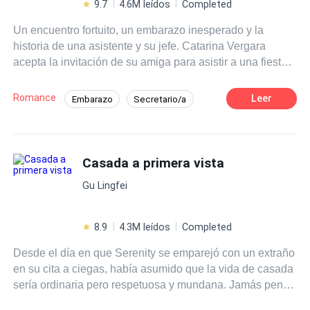
9.7
4.6M leídos
Completed
Un encuentro fortuito, un embarazo inesperado y la
historia de una asistente y su jefe. Catarina Vergara
acepta la invitación de su amiga para asistir a una fiesta,
principalmente para evitar la boda de su prima, quien la
ha traicionado al iniciar una relación con su exnovio.
Romance
Leer
Embarazo
Secretario/a
Durante la velada, vive un breve pero intenso encuentro
De Odio al Amor
Identidad oculta
con un desconocido que termina en un momento de
pasión. Como consecuencia, queda embarazada de un
Relación en la Oficina
Drama
hombre del que apenas conoce unos cuantos detalles y
Casada a primera vista
Aventurera
Contemporánea
al que probablemente nunca más volverá a ver. El
Mujeriego
Gu Lingfei
recuerdo de aquella noche permanece en su memoria
hasta que comienza a trabajar como asistente de
Alessandro Mellendez, un atractivo pero exigente CEO
8.9
4.3M leídos
Completed
de una importante empresa. Lo que Catarina no sabe es
Desde el día en que Serenity se emparejó con un extraño
que Alessandro está buscando a una mujer que
en su cita a ciegas, había asumido que la vida de casada
desapareció misteriosamente después de un encuentro
sería ordinaria pero respetuosa y mundana. Jamás pensó
fugaz, sin imaginar que ella podría ser precisamente esa
que su nuevo esposo sería pegajoso como un chicle
persona.