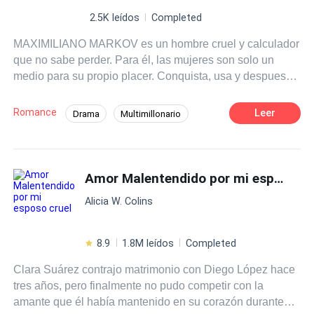
2.5K leídos
Completed
MAXIMILIANO MARKOV es un hombre cruel y calculador
que no sabe perder. Para él, las mujeres son solo un
medio para su propio placer. Conquista, usa y despues
deshecha, hasta que puso sus ojos en Victoria, su
secretaria. Obsesionado, Maximiliano hace de todo,
Romance
Leer
Drama
Multimillonario
cosas impensables solo para tenerla en sus manos y
Erótico
Dramático
meterla a su cama. Pero el sexo ya no es suficiente. Para
ganar una guerra de poder contra su primo y reclamar
Matrimonio por Contrato
Secretario/a
una herencia, Maximiliano necesita una esposa
Amor Malentendido por mi esposo cruel
Amor Dulce
Ritmo Rápido
Dominante
intachable, y Victoria es la única pieza que encaja en su
Alicia W. Colins
tablero. Lo que empezó como una cacería se convierte en
su única salvación dándole el poder ahora a Victoria.
Solo que, entre deudas y traiciones, ambos corren el
8.9
1.8M leídos
Completed
riesgo de caer en la trampa más peligrosa. El amor. Por
Clara Suárez contrajo matrimonio con Diego López hace
fin, ese CEO se notará que la atracción de su secretaría a
tres años, pero finalmente no pudo competir con la
él no es solo física, en realidad ya la ama demasiado,
amante que él había mantenido en su corazón durante
pero ¿él podrá conseguir el amor de ella?