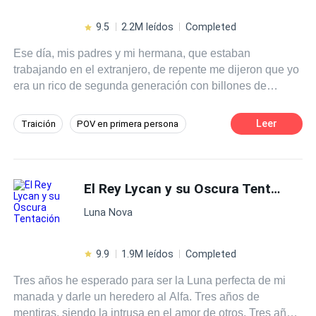
de él, le di cachetadas, puños y patadas, y me aguanto
cuanto regaño o insulto se me saliera, pero él en cambio
9.5
2.2M leídos
Completed
pacientemente nunca se enojó, y siempre mantuvo hacia
Ese día, mis padres y mi hermana, que estaban
mí una actitud dócil y gentil Pero algo en mi corazón fue
trabajando en el extranjero, de repente me dijeron que yo
cambiando con el tiempo, y justo cuando poco a poco me
era un rico de segunda generación con billones de
fui enamorando de él, me pidió el divorcio. Al parecer ese
dólares en riqueza.Gerald Crawford: ¿Soy un rico de
joven gentil y lleno de virtudes del pasado de repente se
segunda generación?
convertía, en un hombre calculador a quien yo quizás no
Leer
Traición
POV en primera persona
conocía. Mas, sin embargo, y por las vueltas que da la
Contemporánea
POV en tercera persona
vida, mi familia paso de la abundancia a la escasez, pero
a él eso no le importo y estuvo allí para socorrerme, el
Arrogante
CEO
De Débil a Fuerte
marido virtuoso aquí alguna vez pisé y traté como mierda,
El Rey Lycan y su Oscura Tentación
Independiente
Venganza
se convirtió en mi único apoyo.
Luna Nova
9.9
1.9M leídos
Completed
Tres años he esperado para ser la Luna perfecta de mi
manada y darle un heredero al Alfa. Tres años de
mentiras, siendo la intrusa en el amor de otros. Tres años