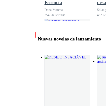
Essência
des
ao e
Dona Morena
Solang
de g
254.5K leituras
432.6K
Nuevas novelas de lanzamiento
Abortos Repetidos e
Nenhuma Piedade: Os
Culpados Vão Pagar
Mar de Flores
229.8K leituras