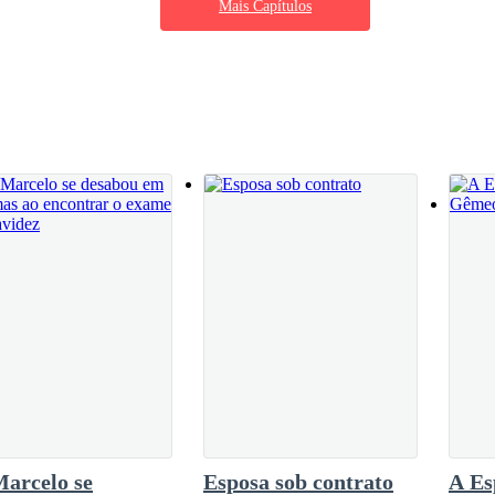
Mais Capítulos
ausa. Vibrei e continuo em êxtase ao ver o
svaindo dos meus pulmões quando algo tocou em meu ombro.
 o meu caminho, porém, aquela menina
, roubei sua inocência e explodir de
r o que nem mesmo o meu pai tentou e não
 minha vida e fazendo o meu coração ser
forte. Mas, conhecer Emma, despertou algo
, marido e esposo que hoje vive no meio de
m apavorados. Michel segurou em uma das minhas mãos e me ajudou a f
 o diabo vestido de sangue novamente.
Marcelo se
Esposa sob contrato
A Es