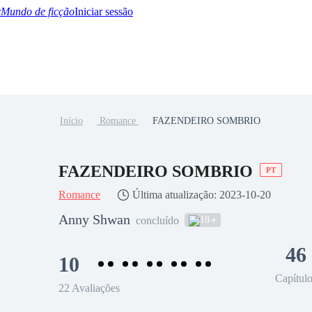
Mundo de ficção
Iniciar sessão
Início
Romance
FAZENDEIRO SOMBRIO
BTQ+
YA/TEEN
Paranormal
Misterio/Thriller
Oriental
Juegos
Historia
MM
FAZENDEIRO SOMBRIO
PT
Romance
Última atualização: 2023-10-20
Anny Shwan
18
concluído
46
10
Capítul
22 Avaliações