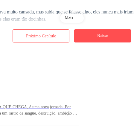
va muito cansada, mas sabia que se falasse algo, eles nunca mais iriam
Mais
 elas eram tão docinhas.
Baixar
Próximo Capítulo
 limpar o suor que escorria em minha pele e, quando já estava ficando s
 sorrir de tanta alegria.
s de uvas e nos sentamos no chão. Minha barriga já estava doendo de 
o daquele barulho que ficava cada vez mais alto e quando me afastei d
uilo que estava acontecendo e tudo piorou quando uma voz assustador
 QUE CHEGA, é uma nova jornada. Por
a um rastro de sangue, destruição, ambição e
ão se enraizar ainda mais em meu coração.
é meu.
s foram enviadas ao inferno e senti nas minhas
os inimigos. Assim como Dário González,