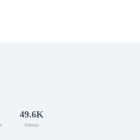
 Romance
Sci-Fi
Guerra
Otros
49.6K
os
leituras