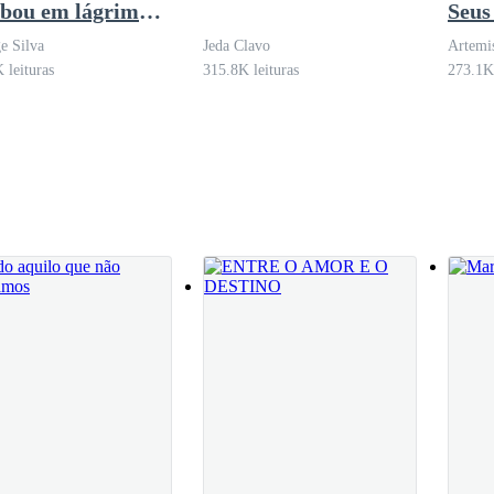
abou em lágrimas
Seus
ncontrar o exame
e Silva
Jeda Clavo
Artemi
ravidez
 leituras
315.8K leituras
273.1K 