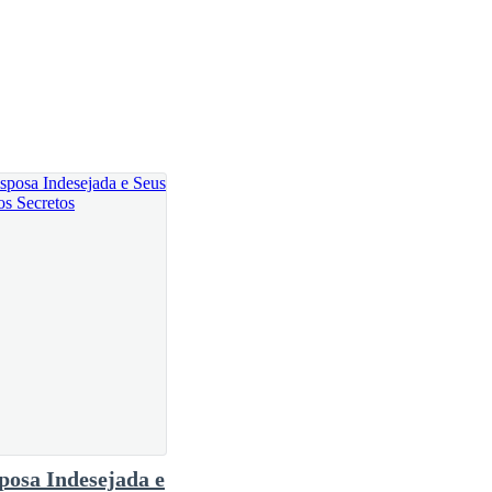
icar em pé. Deixamos aquele lugar e a única
posa Indesejada e