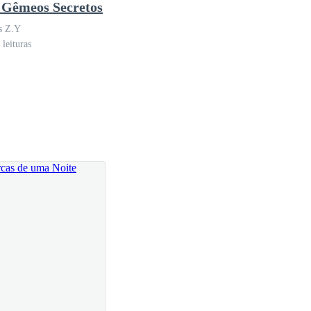
 Gêmeos Secretos
s Z.Y
leituras