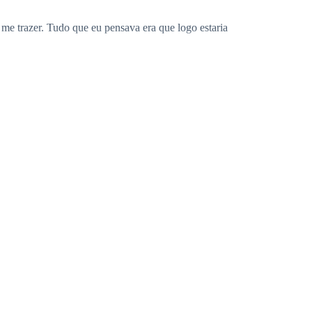
 me trazer. Tudo que eu pensava era que logo estaria
em ar de tanto correr, logo olhei todo aquele verde
tanto comer, quando de repente ouvi alguns ruídos
as videiras, me escondi no arbusto.
a se fez presente.