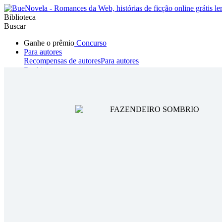
Biblioteca
Buscar
Ganhe o prêmio
Concurso
Para autores
Recompensas de autores
Para autores
Ranking
Navegar
Novelas
Contos Curtos
Todos
Romance
Hombre lobo
Mafia
Sistema
Fantasía
Urbano
LG