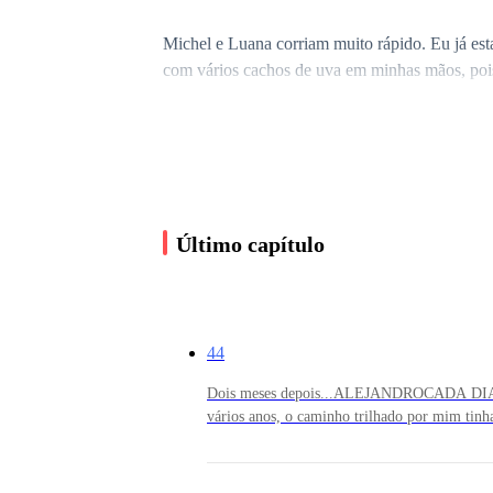
Michel e Luana corriam muito rápido. Eu já esta
com vários cachos de uva em minhas mãos, pois
Passei minhas mãozinhas em meu rosto, tentando
e entre ele, várias bolinhas roxas que me fizeram
Último capítulo
Assim que paramos, começamos a pegar os cacho
e, mesmo com medo me levantei. Andei na direçã
44
Todo o meu corpo começou a tremer com tudo aq
Dois meses depois...ALEJANDROCADA DIA
vários anos, o caminho trilhado por mim tinh
sentimentos que só faziam o ódio e a escurid
— Você irá aprender que ninguém toca no que 
Durante esses dois últimos meses, muitas vida
próprias mãos, a mancha do sangue quente d