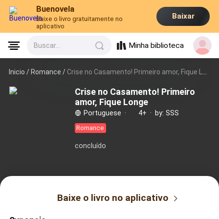
Buenovela
Baixar
Baixe o livro gratuitamente no
aplicativo
Minha biblioteca
Buscar...
Inicio /
Romance
/
Crise no Casamento! Primeiro amor, Fique Longe
Crise no Casamento! Primeiro
amor, Fique Longe
Portuguese
·
4+
·
by: SSS
Romance
concluído
Baixe o livro no aplicativo