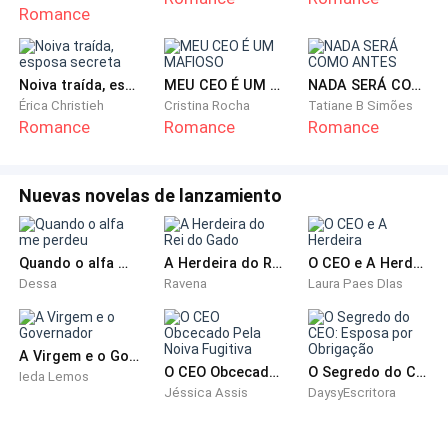
Romance
Como não havia ninguém em casa, fui direto para o
quarto de Gisele. Uma menina com segredos no
Noiva traída, esposa secreta
MEU CEO É UM MAFIOSO
NADA SERÁ COMO ANTES
coração não conseguiria esconder o amor, caso
Érica Christieh
Cristina Rocha
Tatiane B Simões
existisse.
Romance
Romance
Romance
Gisele não era uma garota dedicada aos estudos,
faltar às aulas na faculdade era algo comum. Quando
Nuevas novelas de lanzamiento
precisava de dinheiro, adorava puxar o braço de Bruno
e pedir com charme:
Quando o alfa me perdeu
A Herdeira do Rei do Gado
O CEO e A Herdeira
Dessa
Ravena
Laura Paes DIas
— Irmão, dinheirinho.
Ela pesava trinta e cinco quilos, tinha um metro e
A Virgem e o Governador
oitenta, e seu sorriso lembrava uma boneca de
O CEO Obcecado Pela Noiva Fugitiva
​O Segredo do CEO: Esposa por Obrigação
Ieda Lemos
Jéssica Assis
DaysyEscritora
porcelana de anime.