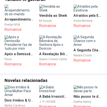
Muitas vezes, senti-me feliz por viver em uma família
abastada e por casar-me com o homem que amava.
Vendida ao Sheik
Atraídos pela Essência
Arrependimento do ex-marido
M Souza
Dona Morena
Evelyn M.M
Romance
Romance
Mas esses quatro anos de casamento passaram
Romance
depressa, e tudo mudou. Com a morte do meu pai,
minha família entrou em decadência.
Eu não tinha talento para negócios, e para não
A Segunda Chance com o Amor
Após a Demissão: Presidente faz de tudo por mim
A Revelação Bilionária da Senhora Após o Divórcio
Naiara Costa
desperdiçar os esforços do meu pai, minha mãe teve
Flora
Quero Comer Carne
Romance
que lutar sozinha para manter tudo.
Romance
Romance
No dia a dia, recebia muita atenção de Bruno na
Novelas relacionadas
empresa.
Se eu fosse confrontá-lo com base em apenas
A Babá Irresistível
Não posso te deixar partir...
suposições, nosso já frágil casamento poderia
Dois Irmãos & Uma Mulher Para Amar
J. P. HOOKE
Dynha Henry
desmoronar de vez.
Ninha Cardoso
Romance
Romance