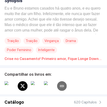
Synopsis
Eu e Bruno estamos casados há quatro anos, e eu quero
muito lhe dar um filho. Infelizmente, ele nunca quer fazer
amor comigo. Achei que ele não tivesse desejo sexual.
Mas o médico disse que ele é tão intenso que ao fazer
amor com uma mulher, pode até rasgar o ânus dela. De
repente, meu coração apertou, pois essa mulher não é
Traição
Traição
Vingança
Drama
outra pessoa. É a irmã dele, que não tem laços de
sangue com ele.
Poder Feminino
Inteligente
Crise no Casamento! Primeiro amor, Fique Longe Download gratuito de Novelas Online em PDF
Compartilhar os livros em:
Catálogo
620 Capítulos